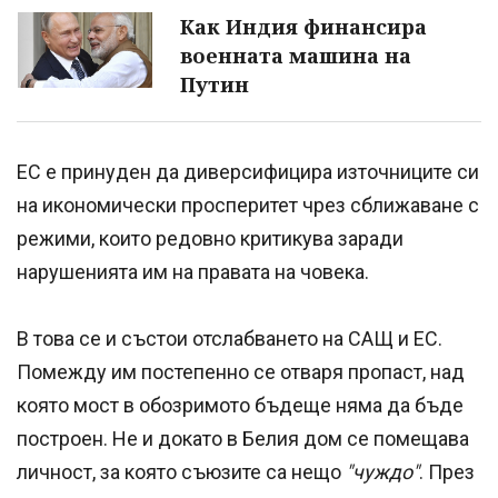
Как Индия финансира
военната машина на
Путин
ЕС е принуден да диверсифицира източниците си
на икономически просперитет чрез сближаване с
режими, които редовно критикува заради
нарушенията им на правата на човека.
В това се и състои отслабването на САЩ и ЕС.
Помежду им постепенно се отваря пропаст, над
която мост в обозримото бъдеще няма да бъде
построен. Не и докато в Белия дом се помещава
личност, за която съюзите са нещо
"чуждо"
. През