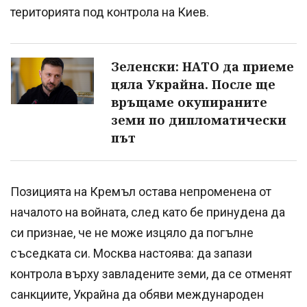
територията под контрола на Киев.
Зеленски: НАТО да приеме
цяла Украйна. После ще
връщаме окупираните
земи по дипломатически
път
Позицията на Кремъл остава непроменена от
началото на войната, след като бе принудена да
си признае, че не може изцяло да погълне
съседката си. Москва настоява: да запази
контрола върху завладените земи, да се отменят
санкциите, Украйна да обяви международен