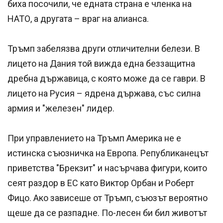
биха посочили, че едната страна е членка на
НАТО, а другата – враг на алианса.
Тръмп забелязва други отличителни белези. В
лицето на Дания той вижда една беззащитна
дребна държавица, с която може да се гаври. В
лицето на Русия – ядрена държава, със силна
армия и "железен" лидер.
При управлението на Тръмп Америка не е
истинска съюзничка на Европа. Републиканецът
приветства "Брекзит" и насърчава фигури, които
сеят раздор в ЕС като Виктор Орбан и Роберт
Фицо. Ако зависеше от Тръмп, съюзът вероятно
щеше да се разпадне. По-лесен би бил животът