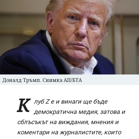
Доналд Тръмп. Снимка АП/БТА
К
луб Z е и винаги ще бъде
демократична медия, затова и
сблъсъкът на виждания, мнения и
коментари на журналистите, които