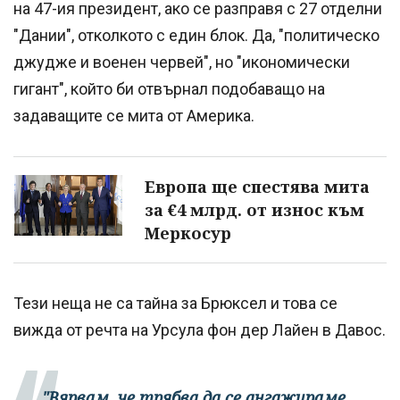
на 47-ия президент, ако се разправя с 27 отделни
"Дании", отколкото с един блок. Да, "политическо
джудже и военен червей", но "икономически
гигант", който би отвърнал подобаващо на
задаващите се мита от Америка.
Европа ще спестява мита
за €4 млрд. от износ към
Меркосур
Тези неща не са тайна за Брюксел и това се
вижда от речта на Урсула фон дер Лайен в Давос.
"Вярвам, че трябва да се ангажираме