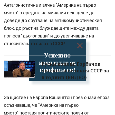
Антагонистична и алчна "Америка на първо
място" в средата на миналия век щеше да
доведе до срутване на антикомунистическия
блок, до ръст на блуждаещите между двата
полюса "дьоголовци" и до увеличаване на
относителната сила на СССР.
Успешно
излязохте от
Руски водещ: Горбачов
профила си!
унищожи великия СССР за
6 години (ВИДЕО)
За щастие на Европа Вашингтон през онази епоха
осъзнаваше, че "Америка на първо
място" поставя политическите ползи от