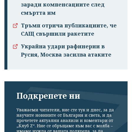
заради компенсациите след
смъртта им
Тръмп отрича публикациите, че
САЩ свършили ракетите
Украйна удари рафинерии в
Русия, Москва засилва атаките
Подкрепете ни
Уважаеми читатели, вие сте тук и днес, за да
научите новините от България и света, и да
прочетете актуални анализи и коментари от
„Клуб Z“. Ние се обръщаме към вас с молба –
имаме нужда от вашата подкрепа, за да