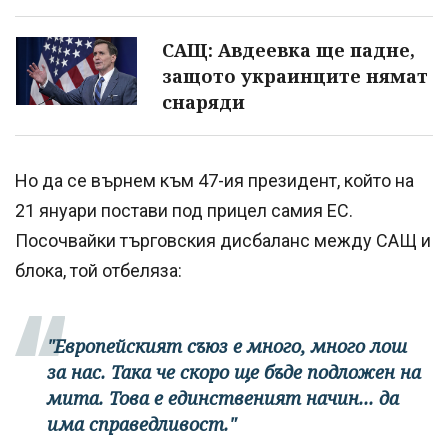
САЩ: Авдеевка ще падне,
защото украинците нямат
снаряди
Но да се върнем към 47-ия президент, който на
21 януари постави под прицел самия ЕС.
Посочвайки търговския дисбаланс между САЩ и
блока, той отбеляза:
"Европейският съюз е много, много лош
за нас. Така че скоро ще бъде подложен на
мита. Това е единственият начин... да
има справедливост."