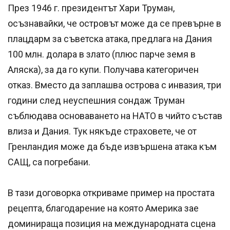
През 1946 г. президентът Хари Труман,
осъзнавайки, че островът може да се превърне в
плацдарм за съветска атака, предлага на Дания
100 млн. долара в злато (плюс парче земя в
Аляска), за да го купи. Получава категоричен
отказ. Вместо да заплашва острова с инвазия, три
години след неуспешния сондаж Труман
съблюдава основаването на НАТО в чийто състав
влиза и Дания. Тук някъде страховете, че от
Гренландия може да бъде извършена атака към
САЩ, са погребани.
В тази договорка откриваме пример на простата
рецепта, благодарение на която Америка зае
доминираща позиция на международната сцена