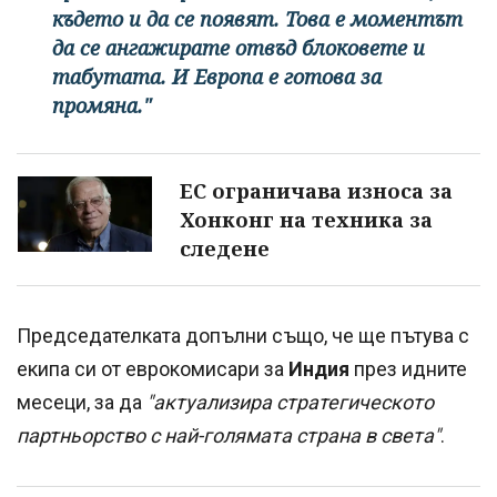
където и да се появят. Това е моментът
да се ангажирате отвъд блоковете и
табутата. И Европа е готова за
промяна."
ЕС ограничава износа за
Хонконг на техника за
следене
Председателката допълни също, че ще пътува с
екипа си от еврокомисари за
Индия
през идните
месеци, за да
"актуализира стратегическото
партньорство с най-голямата страна в света"
.