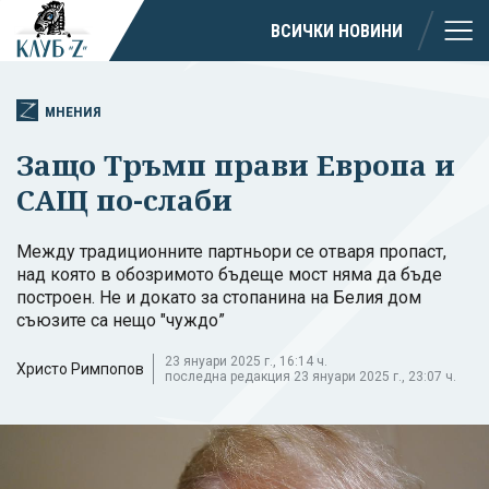
ВСИЧКИ НОВИНИ
МНЕНИЯ
Защо Тръмп прави Европа и
САЩ по-слаби
Между традиционните партньори се отваря пропаст,
над която в обозримото бъдеще мост няма да бъде
построен. Не и докато за стопанина на Белия дом
съюзите са нещо "чуждо”
23 януари 2025 г., 16:14 ч.
Христо Римпопов
последна редакция 23 януари 2025 г., 23:07 ч.