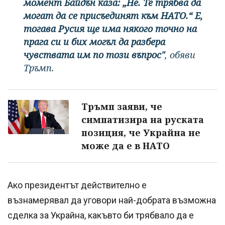
момент Байдън каза: „Не. Те трябва да
могат да се присъединят към НАТО.“ Е,
тогава Русия ще има някого точно на
прага си и бих могъл да разбера
чувствата им по този въпрос"
, обяви
Тръмп.
Тръмп заяви, че
симпатизира на руската
позиция, че Украйна не
може да е в НАТО
Ако президентът действително е
възнамерявал да уговори най-добрата възможна
сделка за Украйна, какъвто би трябвало да е