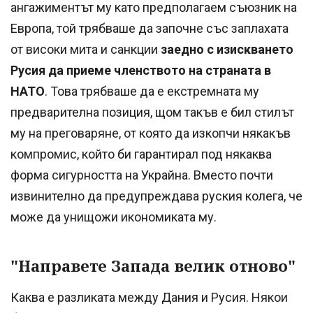
ангажиментът му като предполагаем съюзник на
Европа, той трябваше да започне със заплахата
от високи мита и санкции
заедно с изискването
Русия да приеме членството на страната в
НАТО
. Това трябваше да е екстремната му
предварителна позиция, щом такъв е бил стилът
му на преговаряне, от която да изкопчи някакъв
компромис, който би гарантирал под някаква
форма сигурността на Украйна. Вместо почти
извинително да предупреждава руския колега, че
може да унищожи икономиката му.
"Направете Запада велик отново"
Каква е разликата между Дания и Русия. Някои