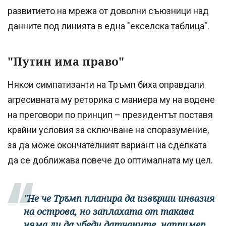
развитието на мрежа от доволни съюзници над
данните под линията в една "екселска таблица".
"Путин има право"
Някои симпатизанти на Тръмп биха оправдали
агресивната му реторика с маниера му на водене
на преговори по принцип – президентът поставя
крайни условия за сключване на споразумение,
за да може окончателният вариант на сделката
да се доближава повече до оптималната му цел.
"Не че Тръмп планира да извърши инвазия
на острова, но заплахата от такава
няма ли да убеди датчаните, например,