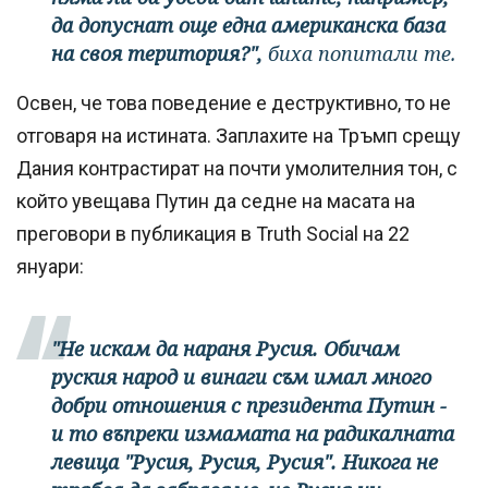
да допуснат още една американска база
на своя територия?",
биха попитали те.
Освен, че това поведение е деструктивно, то не
отговаря на истината. Заплахите на Тръмп срещу
Дания контрастират на почти умолителния тон, с
който увещава Путин да седне на масата на
преговори в публикация в Truth Social на 22
януари:
"Не искам да нараня Русия. Обичам
руския народ и винаги съм имал много
добри отношения с президента Путин -
и то въпреки измамата на радикалната
левица "Русия, Русия, Русия". Никога не