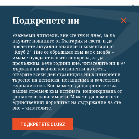
Муцунски: Идеята за промяна на
Подкрепете ни
конституцията на РСМ е политически
неприемлива
Уважаеми читатели, вие сте тук и днес, за да
научите новините от България и света, и да
06.08.2026
прочетете актуални анализи и коментари от
„Клуб Z“. Ние се обръщаме към вас с молба –
имаме нужда от вашата подкрепа, за да
Законът за „вечните изроди“: Кремъл
продължим. Вече години вие, читателите ни в 97
държави на всички континенти по света,
узаконява извънсъдебното лишаване от
отваряте всеки ден страницата ни в интернет в
права
търсене на истинска, независима и качествена
журналистика. Вие можете да допринесете за
нашия стремеж към истината, неприкривана от
06.08.2026
финансови зависимости. Можете да помогнете
единственият поръчител на съдържание да сте
вие – читателите.
С разбит череп, черен и бял дроб...
Всички обвиняеми за убийството на
ПОДКРЕПЕТЕ CLUBZ
Младежкия хълм са непълнолетни
(ОБНОВЕНА)