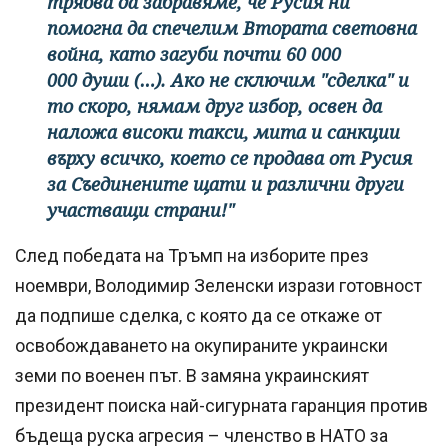
трябва да забравяме, че Русия ни
помогна да спечелим Втората световна
война, като загуби почти 60 000
000 души (…). Ако не сключим "сделка" и
то скоро, нямам друг избор, освен да
наложа високи такси, мита и санкции
върху всичко, което се продава от Русия
за Съединените щати и различни други
участващи страни!"
След победата на Тръмп на изборите през
ноември, Володимир Зеленски изрази готовност
да подпише сделка, с която да се откаже от
освобождаването на окупираните украински
земи по военен път. В замяна украинският
президент поиска най-сигурната гаранция против
бъдеща руска агресия – членство в НАТО за