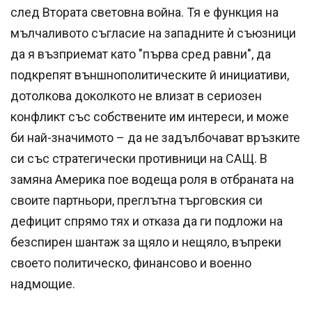
след Втората световна война. Тя е функция на
мълчаливото съгласие на западните ѝ съюзници
да я възприемат като "първа сред равни", да
подкрепят външнополитическите й инициативи,
дотолкова доколкото не влизат в сериозен
конфликт със собствените им интереси, и може
би най-значимото – да не задълбочават връзките
си със стратегически противници на САЩ. В
замяна Америка пое водеща роля в отбраната на
своите партньори, преглътна търговския си
дефицит спрямо тях и отказа да ги подложи на
безспирен шантаж за щяло и нещяло, въпреки
своето политическо, финансово и военно
надмощие.