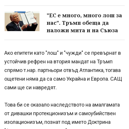
"ЕС е много, много лош за
нас". Тръмп обеща да
наложи мита и на Съюза
Ако епитети като "лош" и "чужди" се превърнат в
устойчив рефрен на втория мандат на Тръмп
спрямо т.нар. партньори отвъд Атлантика, тогава
ощетени няма да са само Украйна и Европа. САЩ
сами ще си навредят.
Това би се оказало наследството на амалгамата
от дивашки протекционизъм и самоубийствен
изолационизъм, познат под името Доктрина