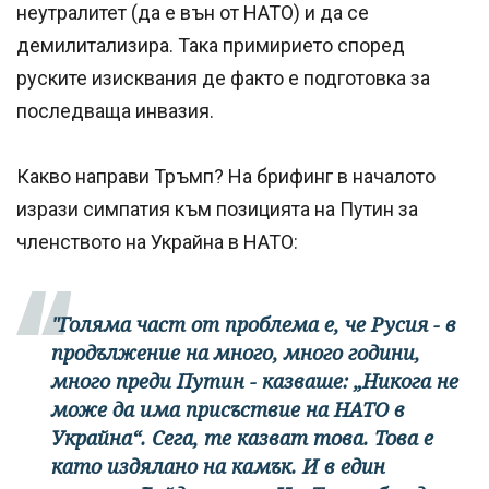
неутралитет (да е вън от НАТО) и да се
демилитализира. Така примирието според
руските изисквания де факто е подготовка за
последваща инвазия.
Какво направи Тръмп? На брифинг в началото
изрази симпатия към позицията на Путин за
членството на Украйна в НАТО:
"Голяма част от проблема е, че Русия - в
продължение на много, много години,
много преди Путин - казваше: „Никога не
може да има присъствие на НАТО в
Украйна“. Сега, те казват това. Това е
като издялано на камък. И в един