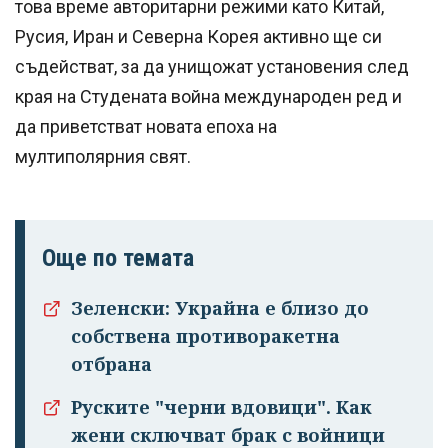
това време авторитарни режими като Китай,
Русия, Иран и Северна Корея активно ще си
съдействат, за да унищожат установения след
края на Студената война международен ред и
да приветстват новата епоха на
мултиполярния свят.
Още по темата
Зеленски: Украйна е близо до
собствена противоракетна
отбрана
Руските "черни вдовици". Как
жени сключват брак с войници