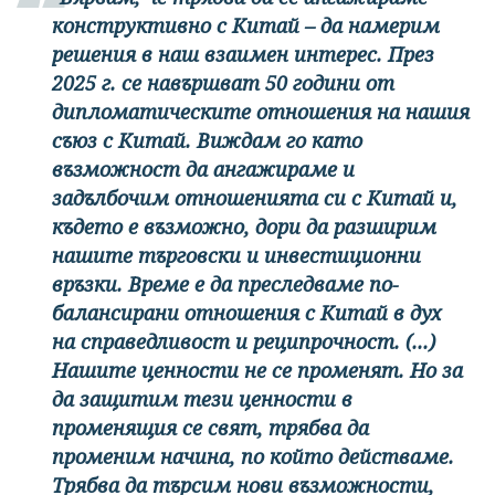
конструктивно с Китай – да намерим
решения в наш взаимен интерес. През
2025 г. се навършват 50 години от
дипломатическите отношения на нашия
съюз с Китай. Виждам го като
възможност да ангажираме и
задълбочим отношенията си с Китай и,
където е възможно, дори да разширим
нашите търговски и инвестиционни
връзки. Време е да преследваме по-
балансирани отношения с Китай в дух
на справедливост и реципрочност. (...)
Нашите ценности не се променят. Но за
да защитим тези ценности в
променящия се свят, трябва да
променим начина, по който действаме.
Трябва да търсим нови възможности,