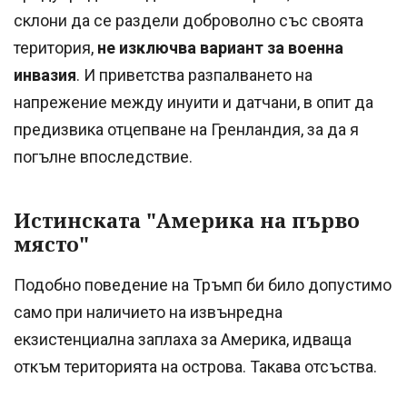
склони да се раздели доброволно със своята
територия,
не изключва вариант за военна
инвазия
. И приветства разпалването на
напрежение между инуити и датчани, в опит да
предизвика отцепване на Гренландия, за да я
погълне впоследствие.
Истинската "Америка на първо
място"
Подобно поведение на Тръмп би било допустимо
само при наличието на извънредна
екзистенциална заплаха за Америка, идваща
откъм територията на острова. Такава отсъства.