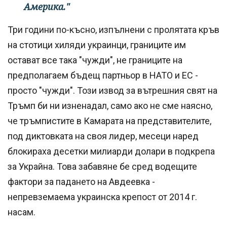
Америка."
Три години по-късно, изпълнени с пролятата кръв
на стотици хиляди украинци, границите им
остават все така "чужди", не границите на
предполагаем бъдещ партньор в НАТО и ЕС -
просто "чужди". Този извод за вътрешния свят на
Тръмп би ни изненадал, само ако не сме наясно,
че тръмпистите в Камарата на представителите,
под диктовката на своя лидер, месеци наред
блокираха десетки милиарди долари в подкрепа
за Украйна. Това забавяне бе сред водещите
фактори за падането на Авдеевка -
непревземаема украинска крепост от 2014 г.
насам.