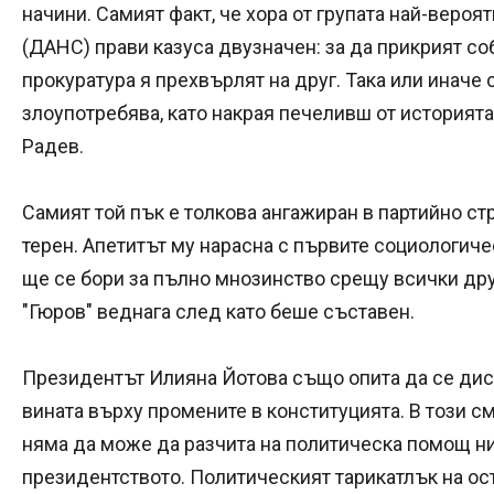
начини. Самият факт, че хора от групата най-веро
(ДАНС) прави казуса двузначен: за да прикрият со
прокуратура я прехвърлят на друг. Така или иначе 
злоупотребява, като накрая печеливш от историят
Радев.
Самият той пък е толкова ангажиран в партийно стр
терен. Апетитът му нарасна с първите социологиче
ще се бори за пълно мнозинство срещу всички друг
"Гюров" веднага след като беше съставен.
Президентът Илияна Йотова също опита да се дис
вината върху промените в конституцията. В този с
няма да може да разчита на политическа помощ нит
президентството. Политическият тарикатлък на ос