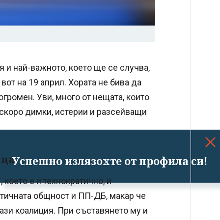
 и най-важното, което ще се случва,
вот на 19 април. Хората не бива да
огромен. Уви, много от нещата, които
-скоро димки, истерии и разсейващи
ица
Успешно излязохте от профила си!
което е и технократично, и
тичната общност и ПП-ДБ, макар че
тази коалиция. При съставянето му и