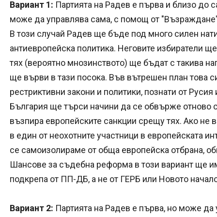
Вариант 1:
Партията на Радев е първа и близо до 
може да управлява сама, с помощ от "Възраждане" 
В този случай Радев ще бъде под много силен нат
антиевропейска политика. Неговите избиратели ще
тях (вероятно мнозинството) ще бъдат с такива на
ще върви в тази посока. Във вътрешен план това 
рестриктивни закони и политики, познати от Русия
България ще търси начини да се обвърже отново с
възпира европейските санкции срещу тях. Ако не 
в един от неохотните участници в европейската ин
се самоизолираме от обща европейска отбрана, об
Шансове за съдебна реформа в този вариант ще им
подкрепа от ПП-ДБ, а не от ГЕРБ или Новото начал
Вариант 2:
Партията на Радев е първа, но може да