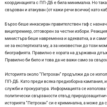
координацията с ПП-ДБ е била минимална. Но така
свързван и атакуван (от кажи речи всички) като ка
Бързо беше инкасиран правителствен гаф с назнач
вицепремиер, отговорен за честни избори. Реакция
министъра беше навременна и адекватна, а и сам
не за експертизата му, а за неизвестни до този мо
биографията. Правилно е хората на държавна длъж
Правилно би било и това да не важи само за свърз
Историята около "Петрохан" продължи да се изпол
ПП-ДБ. Като преди всяка предизборна кампания, и 
служби и прокуратура. Информацията се използва 
политически свързаности отвъд природозащитнич
историята "Петрохан" си е криминална, а може да 