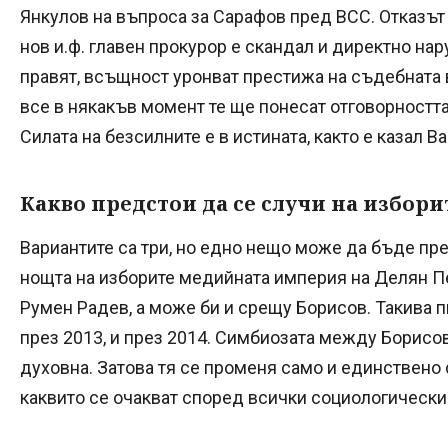
Янкулов на въпроса за Сарафов пред ВСС. Отказът
нов и.ф. главен прокурор е скандал и директно нару
правят, всъщност уронват престижа на съдебната вл
все в някакъв момент те ще понесат отговорността
Силата на безсилните е в истината, както е казал В
Какво предстои да се случи на избори
Вариантите са три, но едно нещо може да бъде пр
нощта на изборите медийната империя на Делян Пе
Румен Радев, а може би и срещу Борисов. Такива п
през 2013, и през 2014. Симбиозата между Борисов
духовна. Затова тя се променя само и единствено 
каквито се очакват според всички социологически