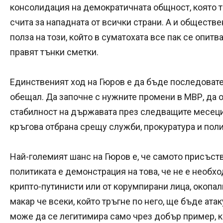
консолидация на демократичната общност, която т
счита за нападната от всички страни. А и обществ
полза на този, който в суматохата все пак се опитв
правят тънки сметки.
Единственият ход на Гюров е да бъде последовател
обещал. Да започне с нужните промени в МВР, да 
стабилност на държавата през следващите месец
кръгова отбрана срещу служби, прокуратура и пол
Най-големият шанс на Гюров е, че самото присъств
политиката е демонстрация на това, че не е необх
крипто-путинисти или от корумпирани лица, окопали
макар че всеки, който тръгне по него, ще бъде ат
може да се легитимира само чрез добър пример, к