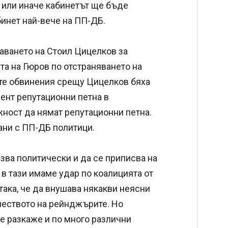
 или иначе кабинетът ще бъде
бинет най-вече на ПП-ДБ.
аването на Стоил Цицелков за
та на Гюров по отстраняването на
ите обвинения срещу Цицелков бяха
мент репутационни петна в
ност да нямат репутационни петна.
ани с ПП-ДБ политици.
зва политически и да се приписва на
в тази имаме удар по коалицията от
така, че да внушава някакви неясни
еството на рейнджърите. Но
се разкаже и по много различни