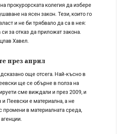
 на прокурорската колегия да избере
шаване на ясен закон. Тези, които го
аст и не би трябвало да са в нея:
 си за отказ да приложат закона.
ацлав Хавел.
те през април
едсказано още отсега. Най-късно в
евски ще се обърне в полза на
ируети сме виждали и през 2009, и
 и Пеевски е материална, а не
с промени в материалната среда,
 агенции.