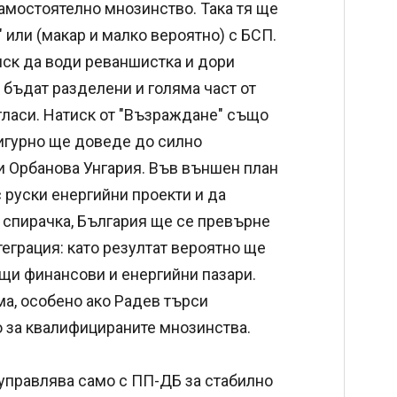
самостоятелно мнозинство. Така тя ще
или (макар и малко вероятно) с БСП.
иск да води реваншистка и дори
 бъдат разделени и голяма част от
гласи. Натиск от "Възраждане" също
сигурно ще доведе до силно
 и Орбанова Унгария. Във външен план
 руски енергийни проекти и да
в спирачка, България ще се превърне
теграция: като резултат вероятно ще
щи финансови и енергийни пазари.
а, особено ако Радев търси
о за квалифицираните мнозинства.
 управлява само с ПП-ДБ за стабилно