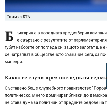
Снимка БТА
Б
ългария е в поредната предизборна кампания
е свързано с резултатите от парламентарния 
губят изборите от погледа си, защото залогът ще е 
се натрапват в общественото съзнание сега, са по
маневри.
Какво се случи през последната седм
Съставено беше служебното правителство "Гюров", 
политическо. В него доминират близки до демокра
не става дума за политици от предните редове на 