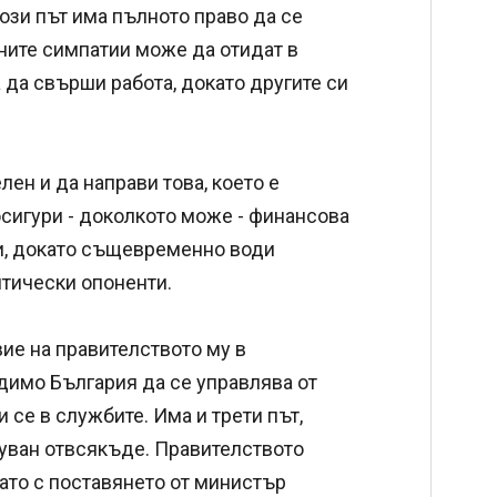
ози път има пълното право да се
ените симпатии може да отидат в
а да свърши работа, докато другите си
ен и да направи това, което е
осигури - доколкото може - финансова
и, докато същевременно води
итически опоненти.
ие на правителството му в
одимо България да се управлява от
 се в службите. Има и трети път,
акуван отвсякъде. Правителството
ато с поставянето от министър