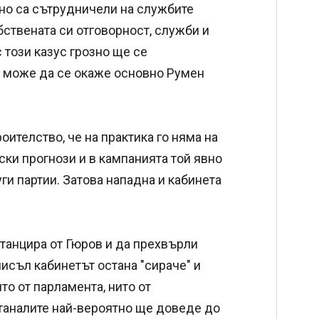
ятно са сътрудничели на службите
бствената си отговорност, служби и
с този казус грозно ще се
а може да се окаже основно Румен
оителство, че на практика го няма на
ски прогнози и в кампанията той явно
и партии. Затова нападна и кабинета
танцира от Гюров и да прехвърли
мисъл кабинетът остана "сираче" и
о от парламента, нито от
таналите най-вероятно ще доведе до