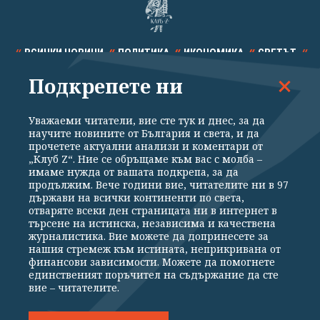
ВСИЧКИ НОВИНИ
ПОЛИТИКА
ИКОНОМИКА
СВЕТЪТ
Подкрепете ни
СПОРТ
КУЛТУРА
ТЕХНОЛОГИИ
КАЛЕЙДОСКОП
МНЕНИЯ
Уважаеми читатели, вие сте тук и днес, за да
научите новините от България и света, и да
прочетете актуални анализи и коментари от
„Клуб Z“. Ние се обръщаме към вас с молба –
имаме нужда от вашата подкрепа, за да
продължим. Вече години вие, читателите ни в 97
Общи условия
Политика за поверителност
държави на всички континенти по света,
отваряте всеки ден страницата ни в интернет в
Реклама
Партньори
Контакти
За Клуб Z
търсене на истинска, независима и качествена
Екип
Подкрепете ни
журналистика. Вие можете да допринесете за
нашия стремеж към истината, неприкривана от
финансови зависимости. Можете да помогнете
единственият поръчител на съдържание да сте
Издател на www.clubz.bg е „Клуб Зебра Медия“ ЕООД, София, ул. "Алеко
вие – читателите.
Константинов" 3. Всички права запазени 2026 „Клуб Зебра Медия“
ЕООД.
Препечатването на материали, снимки и видео от www.clubz.bg без