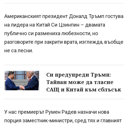
Американският президент Доналд Тръмп гостува
на лидера на Китай Си Цзинпин – двамата
публично си размениха любезности, но
разговорите при закрити врата, изглежда, въобще
не са лесни.
Си предупреди Тръмп:
Тайван може да тласне
САЩ и Китай към сблъсък
У нас премиерът Румен Радев назначи нова
порция заместник-министри, сред тях и главният