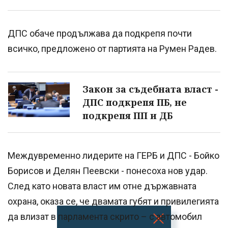
ДПС обаче продължава да подкрепя почти
всичко, предложено от партията на Румен Радев.
Закон за съдебната власт -
ДПС подкрепя ПБ, не
подкрепя ПП и ДБ
Междувременно лидерите на ГЕРБ и ДПС - Бойко
Борисов и Делян Пеевски - понесоха нов удар.
След като новата власт им отне държавната
охрана, оказа се, че двамата губят и привилегията
да влизат в парламента скрито – с автомобил