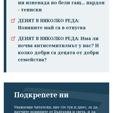
ни изненада по бели гащ... пардон
- тениски
ДЕНЯТ В НЯКОЛКО РЕДА:
Новините май са в отпуска
ДЕНЯТ В НЯКОЛКО РЕДА: Има ли
почва антисемитизмът у нас? И
колко добри са децата от добри
семейства?
Подкрепете ни
Уважаеми читатели, вие сте тук и днес, за да
научите новините от България и света, и да