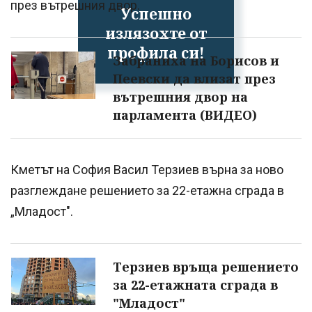
през вътрешния двор.
Успешно
излязохте от
профила си!
Забраниха на Борисов и
Пеевски да влизат през
вътрешния двор на
парламента (ВИДЕО)
Кметът на София Васил Терзиев върна за ново
разглеждане решението за 22-етажна сграда в
„Младост".
Терзиев връща решението
за 22-етажната сграда в
"Младост"