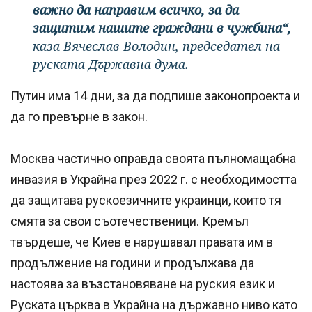
важно да направим всичко, за да
защитим нашите граждани в чужбина“,
каза Вячеслав Володин, председател на
руската Държавна дума.
Путин има 14 дни, за да подпише законопроекта и
да го превърне в закон.
Москва частично оправда своята пълномащабна
инвазия в Украйна през 2022 г. с необходимостта
да защитава рускоезичните украинци, които тя
смята за свои съотечественици. Кремъл
твърдеше, че Киев е нарушавал правата им в
продължение на години и продължава да
настоява за възстановяване на руския език и
Руската църква в Украйна на държавно ниво като