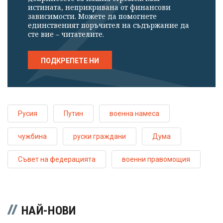
истината, неприкривана от финансови
зависимости. Можете да помогнете
единственият поръчител на съдържание да
сте вие – читателите.
ПОДКРЕПЕТЕ НИ
Русия
Путин
военна намеса
чужбина
руски граждани
Дума
Съвет на федерацията
военни правомощия
НАЙ-НОВИ