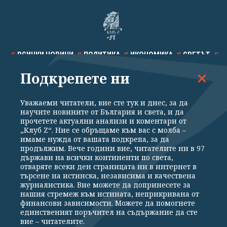
ВСИЧКИ НОВИНИ
ПОЛИТИКА
ИКОНОМИКА
СВЕТЪТ
Подкрепете ни
СПОРТ
КУЛТУРА
ТЕХНОЛОГИИ
КАЛЕЙДОСКОП
МНЕНИЯ
Уважаеми читатели, вие сте тук и днес, за да
научите новините от България и света, и да
прочетете актуални анализи и коментари от
„Клуб Z“. Ние се обръщаме към вас с молба –
имаме нужда от вашата подкрепа, за да
продължим. Вече години вие, читателите ни в 97
Общи условия
Политика за поверителност
държави на всички континенти по света,
отваряте всеки ден страницата ни в интернет в
Реклама
Партньори
Контакти
За Клуб Z
търсене на истинска, независима и качествена
Екип
Подкрепете ни
журналистика. Вие можете да допринесете за
нашия стремеж към истината, неприкривана от
финансови зависимости. Можете да помогнете
единственият поръчител на съдържание да сте
Издател на www.clubz.bg е „Клуб Зебра Медия“ ЕООД, София, ул. "Алеко
вие – читателите.
Константинов" 3. Всички права запазени 2026 „Клуб Зебра Медия“