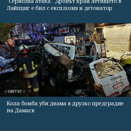
"Сериозна атака". Дронът край летището в
Лайпциг е бил с експлозив и детонатор
СВЕТЪТ
Кола бомба уби двама в друзко предградие
на Дамаск