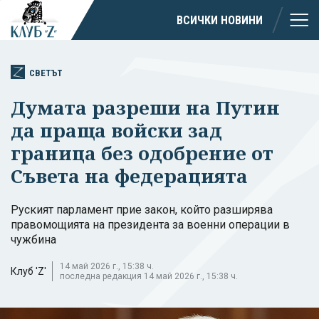
ВСИЧКИ НОВИНИ
СВЕТЪТ
Думата разреши на Путин
да праща войски зад
граница без одобрение от
Съвета на федерацията
Руският парламент прие закон, който разширява
правомощията на президента за военни операции в
чужбина
14 май 2026 г., 15:38 ч.
Клуб 'Z'
последна редакция 14 май 2026 г., 15:38 ч.