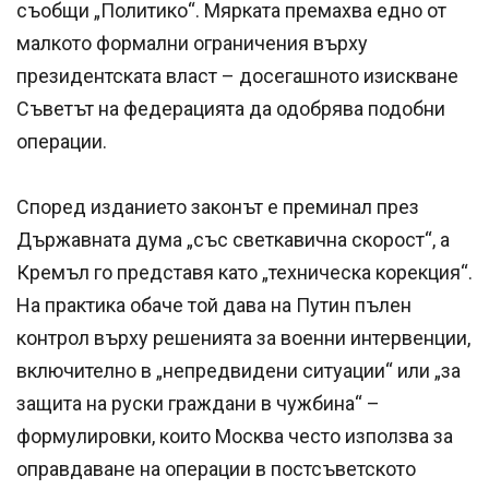
съобщи „Политико“. Мярката премахва едно от
малкото формални ограничения върху
президентската власт – досегашното изискване
Съветът на федерацията да одобрява подобни
операции.
Според изданието законът е преминал през
Държавната дума „със светкавична скорост“, а
Кремъл го представя като „техническа корекция“.
На практика обаче той дава на Путин пълен
контрол върху решенията за военни интервенции,
включително в „непредвидени ситуации“ или „за
защита на руски граждани в чужбина“ –
формулировки, които Москва често използва за
оправдаване на операции в постсъветското