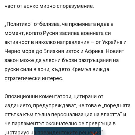
част от всяко мирно споразумение.
„Политико“ отбелязва, че промяната идва в
момент, когато Русия засилва военната си
активност в няколко направления – от Украйна и
Черно море до Близкия изток и Африка. Новият
закон може да улесни бързи разгръщания на
руски сили в зони, където Кремъл вижда
стратегически интерес.
Опозиционни коментатори, цитирани от
изданието, предупреждават, че това е „поредната
стъпка към пълна персонализация на властта“ и
че парламентът окончателно се превръща в
„нотариус на президентските решения“.