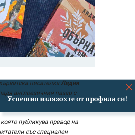
хърватска писателка
Лидия
адя англоезичния пазар с
Успешно излязохте от профила си!
.
 която публикува превод на
 читатели със специален