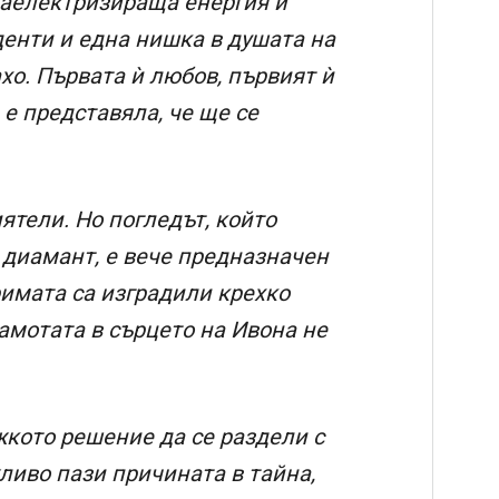
 Наелектризираща енергия и
енти и една нишка в душата на
ахо. Първата ѝ любов, първият ѝ
 е представяла, че ще се
ятели. Но погледът, който
о диамант, е вече предназначен
римата са изградили крехко
амотата в сърцето на Ивона не
жкото решение да се раздели с
ливо пази причината в тайна,