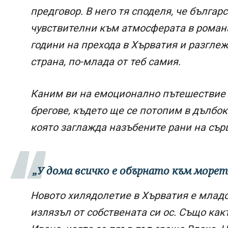
предговор. В него тя споделя, че бълга
чувствителни към атмосферата в романа
години на прехода в Хърватия и разглеж
страна, по-млада от теб самия.
Каним ви на емоционално пътешествие 
брегове, където ще се потопим в дълбок
която заглажда назъбените рани на сър
„У дома всичко е обърнато към морет
Новото хилядолетие в Хърватия е младо,
излязъл от собствената си ос. Също ка