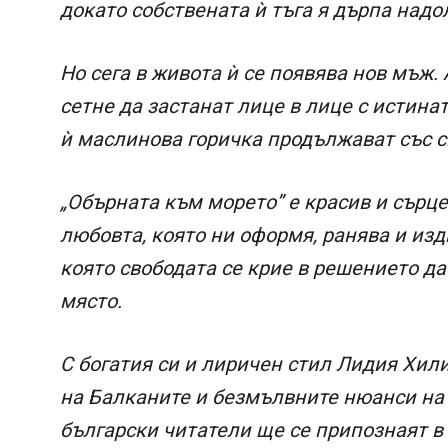
докато собствената ѝ тъга я дърпа надо
Но сега в живота ѝ се появява нов мъж.
сетне да застанат лице в лице с истин
ѝ маслинова горичка продължават със с
„Обърната към морето” е красив и сърц
любовта, която ни оформя, ранява и изди
която свободата се крие в решението да
място.
С богатия си и лиричен стил Лидия Хил
на Балканите и безмълвните нюанси на 
български читатели ще се припознаят в