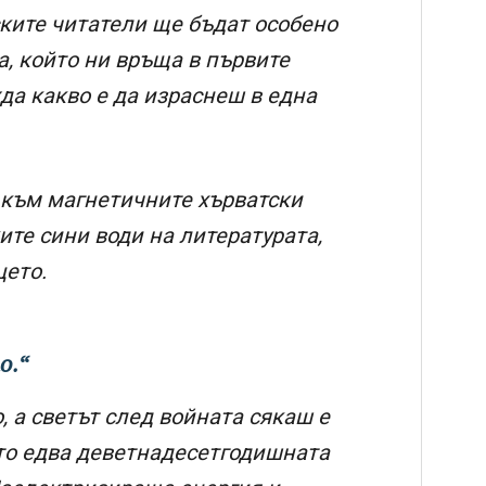
рските читатели ще бъдат особено
, който ни връща в първите
да какво е да израснеш в една
към магнетичните хърватски
ите сини води на литературата,
цето.
о.“
 а светът след войната сякаш е
кто едва деветнадесетгодишната