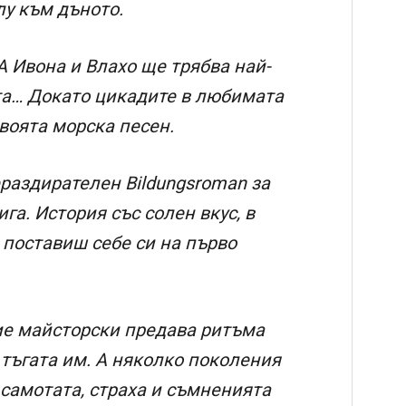
лу към дъното.
 А Ивона и Влахо ще трябва най-
ата… Докато цикадите в любимата
воята морска песен.
ераздирателен Bildungsroman за
га. История със солен вкус, в
 поставиш себе си на първо
ие майсторски предава ритъма
тъгата им. А няколко поколения
 самотата, страха и съмненията