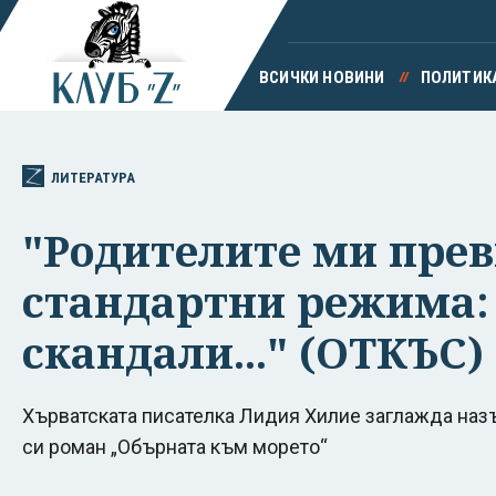
ВСИЧКИ НОВИНИ
ПОЛИТИК
ЛИТЕРАТУРА
"Родителите ми пре
стандартни режима: 
скандали..." (ОТКЪС)
Хърватската писателка Лидия Хилие заглажда наз
си роман „Обърната към морето“