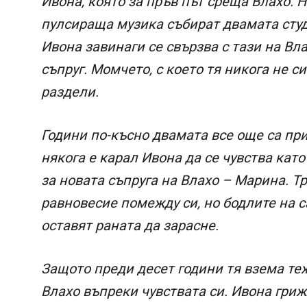
Ивона, която за пръв път среща Влахо.
пулсираща музика събират двамата студ
Ивона завинаги се свързва с тази на Вл
съпруг. Момчето, с което тя никога не си
раздели.
Години по-късно двамата все още са при
някога е карал Ивона да се чувства кат
за новата съпруга на Влахо – Марина. Т
равновесие помежду си, но бодлите на с
оставят раната да зарасне.
Защото преди десет години тя взема те
Влахо въпреки чувствата си. Ивона гриж