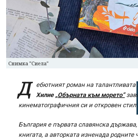
Снимка "Сиела"
Д
ебютният роман на талантливата 
Хилие
„Обърната към морето”
завл
кинематографичния си и откровен стил
България е първата славянска държава,
книгата, а авторката изненада родните