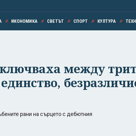
А
ИКОНОМИКА
СВЕТЪТ
СПОРТ
КУЛТУРА
ТЕХ
включваха между трит
единство, безразличи
ъбените рани на сърцето с дебютния