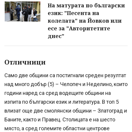
На матурата по български
език: "Песента на
колелата" на Йовков или
есе за "Авторитетите
днес"
Отличници
Само две общини са постигнали среден резултат
над много добър (5) – Челопеч и Неделино, които
години наред са сред водещите общини на
изпита по български език и литература. В топ 5
влизат още две смолянски общини – Златоград и
Баните, както и Правец. Столицата е на шесто
място, а сред големите областни центрове