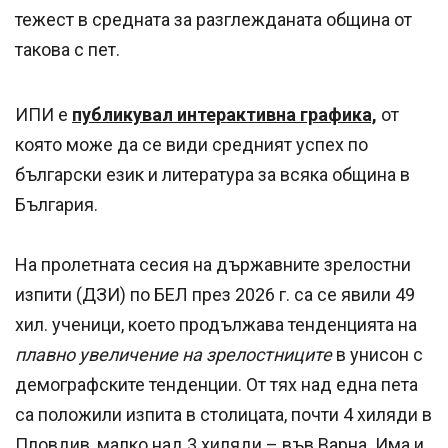
тежест в средната за разглежданата община от
такова с пет.
ИПИ е
публикувал интерактивна графика,
от
която може да се види средният успех по
български език и литература за всяка община в
България.
На пролетната сесия на държавните зрелостни
изпити (ДЗИ) по БЕЛ през 2026 г. са се явили 49
хил. ученици, което продължава тенденцията на
плавно увеличение на зрелостниците
в унисон с
демографските тенденции. От тях над една пета
са положили изпита в столицата, почти 4 хиляди в
Пловдив, малко над 3 хиляди – във Варна. Има и