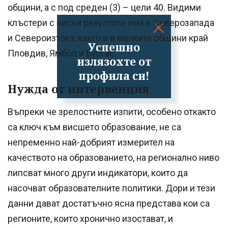
общини, а с под среден (3) – цели 40. Видими
клъстери с ниски резултати има в Северозапада
и Североизтока, както и в малките общини край
Успешно
Пловдив, Ямбол и Бургас.
излязохте от
профила си!
Нужда от интервенция
Въпреки че зрелостните изпити, особено откакто
са ключ към висшето образование, не са
непременно най-добрият измерител на
качеството на образованието, на регионално ниво
липсват много други индикатори, които да
насочват образователните политики. Дори и тези
данни дават достатъчно ясна представа кои са
регионите, които хронично изостават, и