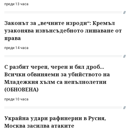
преди 13 часа
Законът за „вечните изроди“: Кремъл
узаконява извънсъдебното лишаване от
права
преди 14 часа
С разбит череп, черен и бял дроб...
Всички обвиняеми за убийството на
Младежкия хълм са непълнолетни
(ОБНОВЕНА)
преди 10 часа
Украйна удари рафинерии в Русия,
Москва засилва атаките