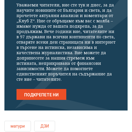
Уважаеми читатели, вие сте тук и днес, за да
научите новините от България и света, и да
прочетете актуални анализи и коментари от
„Клуб Z“. Ние се обръщаме към вас с молба –
имаме нужда от вашата подкрепа, за да
продължим. Вече години вие, читателите ни
в 97 държави на всички континенти по света,
отваряте всеки ден страницата ни в интернет
в търсене на истинска, независима и
качествена журналистика. Вие можете да
допринесете за нашия стремеж към
истината, неприкривана от финансови
зависимости. Можете да помогнете
единственият поръчител на съдържание да
сте вие – читателите.
ПОДКРЕПЕТЕ НИ
матури
ДЗИ