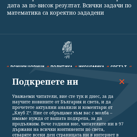
дата за по-висок резултат. Всички задачи по
математика са коректно зададени
ВСИЧКИ НОВИНИ
ПОЛИТИКА
ИКОНОМИКА
СВЕТЪТ
Подкрепете ни
СПОРТ
КУЛТУРА
ТЕХНОЛОГИИ
КАЛЕЙДОСКОП
МНЕНИЯ
Уважаеми читатели, вие сте тук и днес, за да
научите новините от България и света, и да
прочетете актуални анализи и коментари от
„Клуб Z“. Ние се обръщаме към вас с молба –
имаме нужда от вашата подкрепа, за да
продължим. Вече години вие, читателите ни в 97
Общи условия
Политика за поверителност
държави на всички континенти по света,
отваряте всеки ден страницата ни в интернет в
Реклама
Партньори
Контакти
За Клуб Z