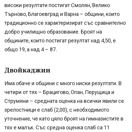
високи резултати постигат Смолян, Велико
Търново, Благоевград и Варна – общини, които
традиционно се характеризират със сравнително
добро училищно образование. Броят на
общините, които постигат резултат над 4,50, е
общо 19, а над 4 – 87.
Двойкаджии
Има обаче и общини с много ниски резултати. В
четири от тях – Брацигово, Опан, Перущица и
Струмяни – средната оценка на всички явили се
зрелостници е слаб (2,00), с необходимото
уточнение, че като цяло броят на гимназистите в
тях е малък. Със средна оценка слаб са 11