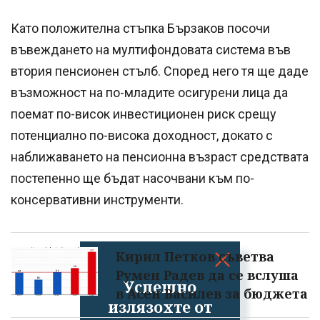
Като положителна стъпка Бързаков посочи
въвеждането на мултифондовата система във
втория пенсионен стълб. Според него тя ще даде
възможност на по-младите осигурени лица да
поемат по-висок инвестиционен риск срещу
потенциално по-висока доходност, докато с
наближаването на пенсионна възраст средствата
постепенно ще бъдат насочвани към по-
консервативни инструменти.
Кирил Петков съветва
Румен Радев да се вслуша
Успешно
в Асен Василев за бюджета
излязохте от