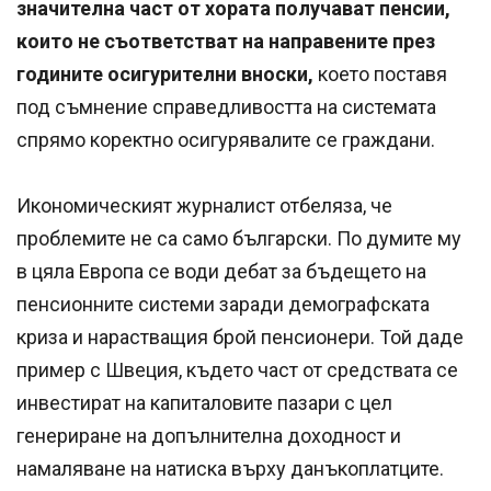
значителна част от хората получават пенсии,
които не съответстват на направените през
годините осигурителни вноски,
което поставя
под съмнение справедливостта на системата
спрямо коректно осигурявалите се граждани.
Икономическият журналист отбеляза, че
проблемите не са само български. По думите му
в цяла Европа се води дебат за бъдещето на
пенсионните системи заради демографската
криза и нарастващия брой пенсионери. Той даде
пример с Швеция, където част от средствата се
инвестират на капиталовите пазари с цел
генериране на допълнителна доходност и
намаляване на натиска върху данъкоплатците.