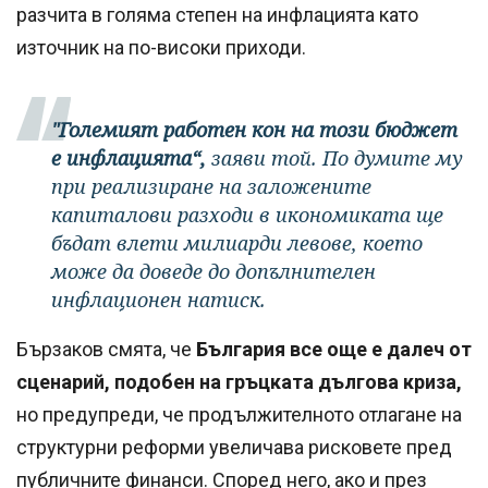
разчита в голяма степен на инфлацията като
източник на по-високи приходи.
"Големият работен кон на този бюджет
е инфлацията“,
заяви той. По думите му
при реализиране на заложените
капиталови разходи в икономиката ще
бъдат влети милиарди левове, което
може да доведе до допълнителен
инфлационен натиск.
Бързаков смята, че
България все още е далеч от
сценарий, подобен на гръцката дългова криза,
но предупреди, че продължителното отлагане на
структурни реформи увеличава рисковете пред
публичните финанси. Според него, ако и през