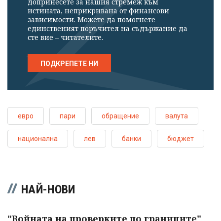
допринесете за нашия стремеж към
истината, неприкривана от финансови
зависимости. Можете да помогнете
единственият поръчител на съдържание да
сте вие – читателите.
ПОДКРЕПЕТЕ НИ
евро
пари
обращение
валута
национална
лев
банки
бюджет
НАЙ-НОВИ
"Войната на проверките по границите"