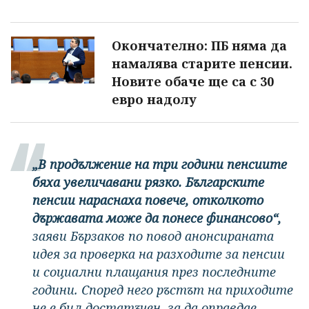
Окончателно: ПБ няма да
намалява старите пенсии.
Новите обаче ще са с 30
евро надолу
„В продължение на три години пенсиите
бяха увеличавани рязко. Българските
пенсии нараснаха повече, отколкото
държавата може да понесе финансово“,
заяви Бързаков по повод анонсираната
идея за проверка на разходите за пенсии
и социални плащания през последните
години. Според него ръстът на приходите
не е бил достатъчен, за да оправдае