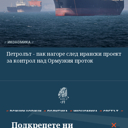
ИКОНОМИКА
Петролът - пак нагоре след ирански проект
за контрол над Ормузкия проток
ВСИЧКИ НОВИНИ
ПОЛИТИКА
ИКОНОМИКА
СВЕТЪТ
Подкрепете ни
СПОРТ
КУЛТУРА
ТЕХНОЛОГИИ
КАЛЕЙДОСКОП