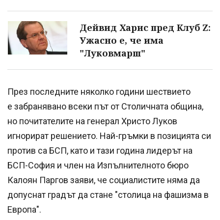
Дейвид Харис пред Клуб Z:
Ужасно е, че има
"Луковмарш"
През последните няколко години шествието
е забранявано всеки път от Столичната община,
но почитателите на генерал Христо Луков
игнорират решението. Най-гръмки в позицията си
против са БСП, като и тази година лидерът на
БСП-София и член на Изпълнителното бюро
Калоян Паргов заяви, че социалистите няма да
допуснат градът да стане "столица на фашизма в
Европа".