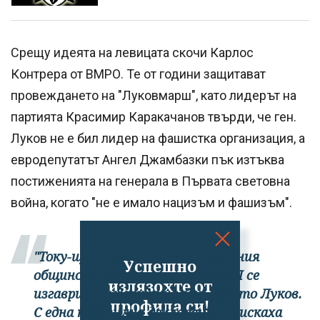
Срещу идеята на левицата скочи Карлос
Контрера от ВМРО. Те от години защитават
провеждането на "Луковмарш", като лидерът на
партията Красимир Каракачанов твърди, че ген.
Луков не е бил лидер на фашистка организация, а
евродепутатът Ангел Джамбазки пък изтъква
постиженията на генерала в Първата световна
война, когато "не е имало нацизъм и фашизъм".
"Току-що на сесията на Столичния
Успешно
общински съвет групата на БСП се
излязохте от
изгаври с паметта на ген. Христо Луков.
профила си!
С една пасквилна декларация поискаха