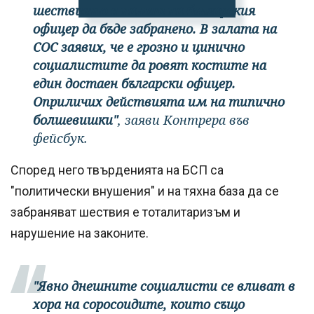
шествието в памет на българския
офицер да бъде забранено. В залата на
СОС заявих, че е грозно и цинично
социалистите да ровят костите на
един достаен български офицер.
Оприличих действията им на типично
болшевишки"
, заяви Контрера във
фейсбук.
Според него твърденията на БСП са
"политически внушения" и на тяхна база да се
забраняват шествия е тоталитаризъм и
нарушение на законите.
"Явно днешните социалисти се вливат в
хора на соросоидите, които също