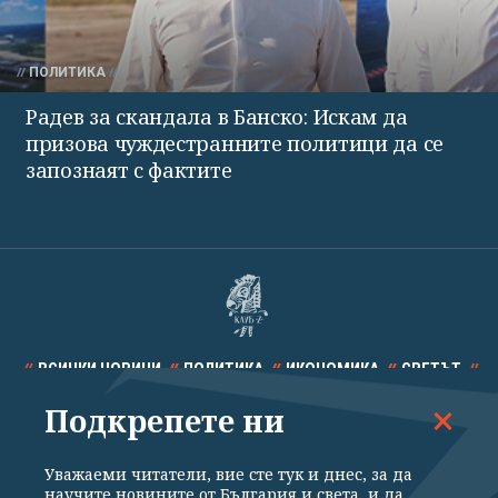
ПОЛИТИКА
Радев за скандала в Банско: Искам да
призова чуждестранните политици да се
запознаят с фактите
ВСИЧКИ НОВИНИ
ПОЛИТИКА
ИКОНОМИКА
СВЕТЪТ
Подкрепете ни
СПОРТ
КУЛТУРА
ТЕХНОЛОГИИ
КАЛЕЙДОСКОП
МНЕНИЯ
Уважаеми читатели, вие сте тук и днес, за да
научите новините от България и света, и да