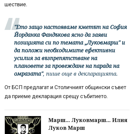
шествие.
"Ето защо настояваме кметът на София
Йорданка Фандъкова ясно да заяви
позицията си по темата „Луковмарш" и
да положи необходимите ефективни
усилия за възпрепятстване на
плановете за провеждане на парада на
омразата"
, пише още в декларацията.
От БСП предлагат и Столичният общински съвет
да приеме декларация срещу събитието.
Марш... Луковмарш... Илия
Луков Марш