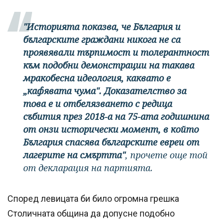
"Историята показва, че България и
българските граждани никога не са
проявявали търпимост и толерантност
към подобни демонстрации на такава
мракобесна идеология, каквато е
„кафявата чума". Доказателство за
това е и отбелязването с редица
събития през 2018-а на 75-ата годишнина
от онзи исторически момент, в който
България спасява българските евреи от
лагерите на смъртта"
, прочете още той
от декларация на партията.
Според левицата би било огромна грешка
Столичната община да допусне подобно