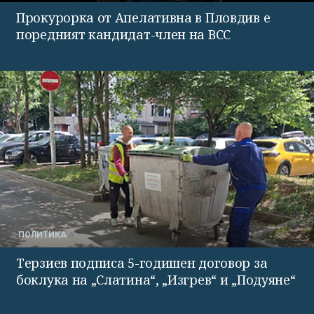
Прокурорка от Апелативна в Пловдив е
поредният кандидат-член на ВСС
ПОЛИТИКА
Терзиев подписа 5-годишен договор за
боклука на „Слатина“, „Изгрев“ и „Подуяне“