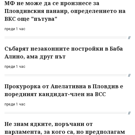
МФ не може да се произнесе за
Пловдивския панаир, определението на
ВКС още "пътува"
преди 1 час
Събарят незаконните постройки в Баба
Алино, ама друг път
преди 1 час
Прокурорка от Апелативна в Пловдив е
поредният кандидат-член на ВСС
преди 1 час
Не знам ядките, поръчани от
парламента, за кого са, но предполагам