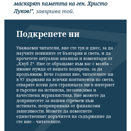
маскарят паметта на ген. Христо
Луков!"
, завършва той.
Подкрепете ни
Уважаеми читатели, вие сте тук и днес, за да
научите новините от България и света, и да
прочетете актуални анализи и коментари от
„Клуб Z“. Ние се обръщаме към вас с молба –
имаме нужда от вашата подкрепа, за да
продължим. Вече години вие, читателите ни
в 97 държави на всички континенти по света,
отваряте всеки ден страницата ни в интернет
в търсене на истинска, независима и
качествена журналистика. Вие можете да
допринесете за нашия стремеж към
истината, неприкривана от финансови
зависимости. Можете да помогнете
единственият поръчител на съдържание да
сте вие – читателите.