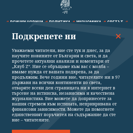
ВСИЧКИ НОВИНИ
ПОЛИТИКА
ИКОНОМИКА
СВЕТЪТ
Подкрепете ни
СПОРТ
КУЛТУРА
ТЕХНОЛОГИИ
КАЛЕЙДОСКОП
МНЕНИЯ
Уважаеми читатели, вие сте тук и днес, за да
научите новините от България и света, и да
прочетете актуални анализи и коментари от
„Клуб Z“. Ние се обръщаме към вас с молба –
имаме нужда от вашата подкрепа, за да
продължим. Вече години вие, читателите ни в 97
Общи условия
Политика за поверителност
държави на всички континенти по света,
отваряте всеки ден страницата ни в интернет в
Реклама
Партньори
Контакти
За Клуб Z
търсене на истинска, независима и качествена
Екип
Подкрепете ни
журналистика. Вие можете да допринесете за
нашия стремеж към истината, неприкривана от
финансови зависимости. Можете да помогнете
единственият поръчител на съдържание да сте
Издател на www.clubz.bg е „Клуб Зебра Медия“ ЕООД, София, ул. "Алеко
вие – читателите.
Константинов" 3. Всички права запазени 2026 „Клуб Зебра Медия“
ЕООД.
Препечатването на материали, снимки и видео от www.clubz.bg без