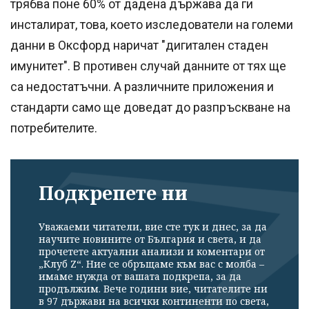
трябва поне 60% от дадена държава да ги
инсталират, това, което изследователи на големи
данни в Оксфорд наричат "дигитален стаден
имунитет". В противен случай данните от тях ще
са недостатъчни. А различните приложения и
стандарти само ще доведат до разпръскване на
потребителите.
Подкрепете ни
Уважаеми читатели, вие сте тук и днес, за да
научите новините от България и света, и да
прочетете актуални анализи и коментари от
„Клуб Z“. Ние се обръщаме към вас с молба –
имаме нужда от вашата подкрепа, за да
продължим. Вече години вие, читателите ни
в 97 държави на всички континенти по света,