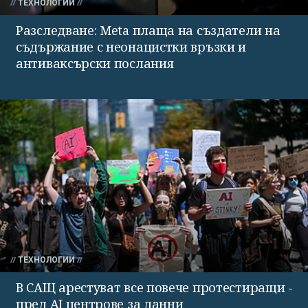
ТЕХНОЛОГИИ
Разследване: Meta плаща на създатели на
съдържание с неонацистки връзки и
антиваксърски послания
ТЕХНОЛОГИИ
В САЩ арестуват все повече протестиращи -
пред AI центрове за данни