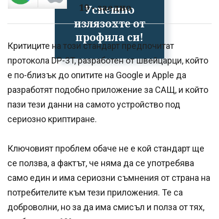
19 - заедно
Успешно
излязохте от
профила си!
Критиците на този стандарт предпочитат
протокола DP-3T, разработен от швейцарци, който
е по-близък до опитите на Google и Apple да
разработят подобно приложение за САЩ, и който
пази тези данни на самото устройство под
сериозно криптиране.
Ключовият проблем обаче не е кой стандарт ще
се ползва, а фактът, че няма да се употребява
само един и има сериозни съмнения от страна на
потребителите към тези приложения. Те са
доброволни, но за да има смисъл и полза от тях,