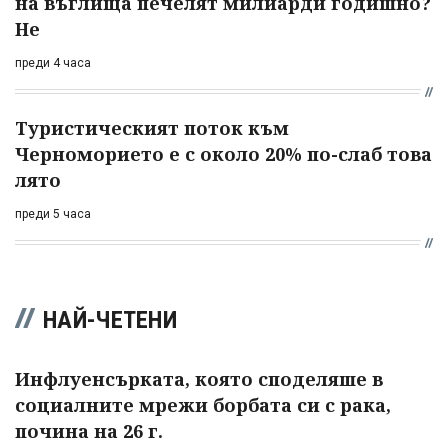
на въглища печелят милиарди годишно?
Не
преди 4 часа
Туристическият поток към
Черноморието е с около 20% по-слаб това
лято
преди 5 часа
НАЙ-ЧЕТЕНИ
Инфлуенсърката, която споделяше в
социалните мрежи борбата си с рака,
почина на 26 г.