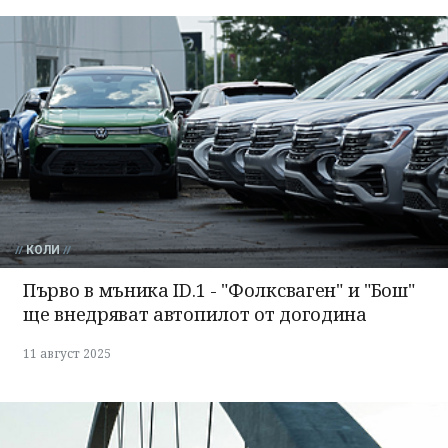
КОЛИ
Първо в мъника ID.1 - "Фолксваген" и "Бош"
ще внедряват автопилот от догодина
11 август 2025