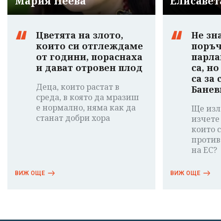
Мария Пеева
Елисавет
Цветята на злото,
Не зн
които си отглеждаме
поръч
от години, пораснаха
парла
и дават отровен плод
са, н
са за
Деца, които растат в
Банев
среда, в която да мразиш
е нормално, няма как да
Ще изл
станат добри хора
изчете
които 
против
на ЕС?
ВИЖ ОЩЕ
ВИЖ ОЩЕ