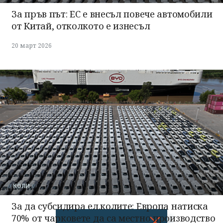
За пръв път: ЕС е внесъл повече автомобили
от Китай, отколкото е изнесъл
20 март 2026
КОЛИ
За да субсидира ел.колите: Европа натиска
70% от чарковете да са местно производство