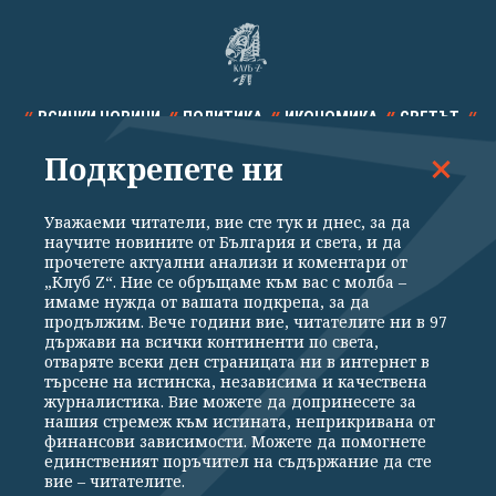
ВСИЧКИ НОВИНИ
ПОЛИТИКА
ИКОНОМИКА
СВЕТЪТ
Подкрепете ни
СПОРТ
КУЛТУРА
ТЕХНОЛОГИИ
КАЛЕЙДОСКОП
МНЕНИЯ
Уважаеми читатели, вие сте тук и днес, за да
научите новините от България и света, и да
прочетете актуални анализи и коментари от
„Клуб Z“. Ние се обръщаме към вас с молба –
имаме нужда от вашата подкрепа, за да
продължим. Вече години вие, читателите ни в 97
Общи условия
Политика за поверителност
държави на всички континенти по света,
отваряте всеки ден страницата ни в интернет в
Реклама
Партньори
Контакти
За Клуб Z
търсене на истинска, независима и качествена
Екип
Подкрепете ни
журналистика. Вие можете да допринесете за
нашия стремеж към истината, неприкривана от
финансови зависимости. Можете да помогнете
единственият поръчител на съдържание да сте
Издател на www.clubz.bg е „Клуб Зебра Медия“ ЕООД, София, ул. "Алеко
вие – читателите.
Константинов" 3. Всички права запазени 2026 „Клуб Зебра Медия“