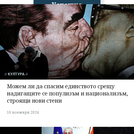
Успешно
излязохте от
профила си!
КУЛТУРА
Можем ли да спасим единството срещу
надигащите се популизъм и национализъм,
строящи нови стени
10 ноември 2024