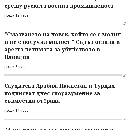
срещу руската военна промишленост
преди 12 часа
"Смазването на човек, който се е молил
и не е получил милост." Съдът остави в
ареста петимата за убийството в
Пловдив
преди 8 часа
Саудитска Арабия, Пакистан и Турция
подписват днес споразумение за
съвместна отбрана
преди 14 часа
75-годишен дилър продава суперчист