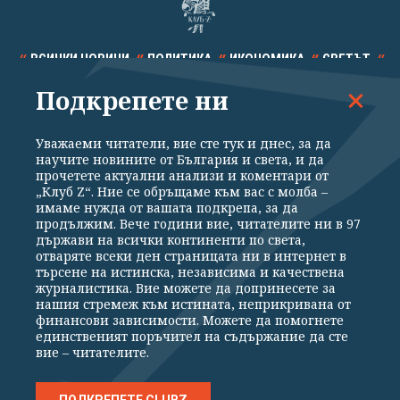
ВСИЧКИ НОВИНИ
ПОЛИТИКА
ИКОНОМИКА
СВЕТЪТ
Подкрепете ни
СПОРТ
КУЛТУРА
ТЕХНОЛОГИИ
КАЛЕЙДОСКОП
МНЕНИЯ
Уважаеми читатели, вие сте тук и днес, за да
научите новините от България и света, и да
прочетете актуални анализи и коментари от
„Клуб Z“. Ние се обръщаме към вас с молба –
имаме нужда от вашата подкрепа, за да
продължим. Вече години вие, читателите ни в 97
Общи условия
Политика за поверителност
държави на всички континенти по света,
отваряте всеки ден страницата ни в интернет в
Реклама
Партньори
Контакти
За Клуб Z
търсене на истинска, независима и качествена
Екип
Подкрепете ни
журналистика. Вие можете да допринесете за
нашия стремеж към истината, неприкривана от
финансови зависимости. Можете да помогнете
единственият поръчител на съдържание да сте
Издател на www.clubz.bg е „Клуб Зебра Медия“ ЕООД, София, ул. "Алеко
вие – читателите.
Константинов" 3. Всички права запазени 2026 „Клуб Зебра Медия“
ЕООД.
Препечатването на материали, снимки и видео от www.clubz.bg без
разрешение ще бъде преследвано по съдебен път, съгласно