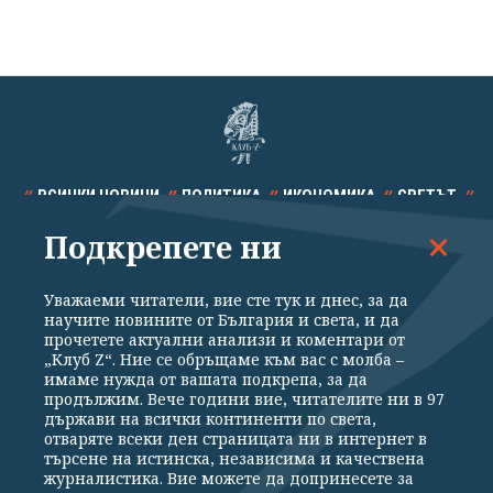
ВСИЧКИ НОВИНИ
ПОЛИТИКА
ИКОНОМИКА
СВЕТЪТ
Подкрепете ни
СПОРТ
КУЛТУРА
ТЕХНОЛОГИИ
КАЛЕЙДОСКОП
МНЕНИЯ
Уважаеми читатели, вие сте тук и днес, за да
научите новините от България и света, и да
прочетете актуални анализи и коментари от
„Клуб Z“. Ние се обръщаме към вас с молба –
имаме нужда от вашата подкрепа, за да
продължим. Вече години вие, читателите ни в 97
Общи условия
Политика за поверителност
държави на всички континенти по света,
отваряте всеки ден страницата ни в интернет в
Реклама
Партньори
Контакти
За Клуб Z
търсене на истинска, независима и качествена
Екип
Подкрепете ни
журналистика. Вие можете да допринесете за