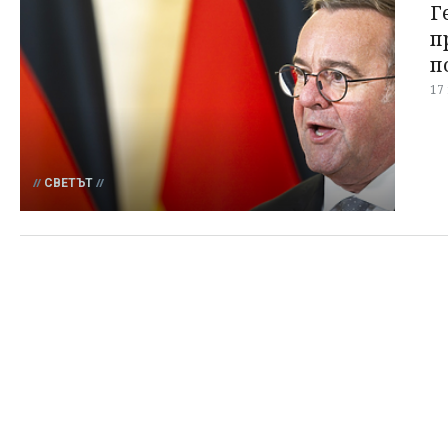
Г
п
п
17
СВЕТЪТ