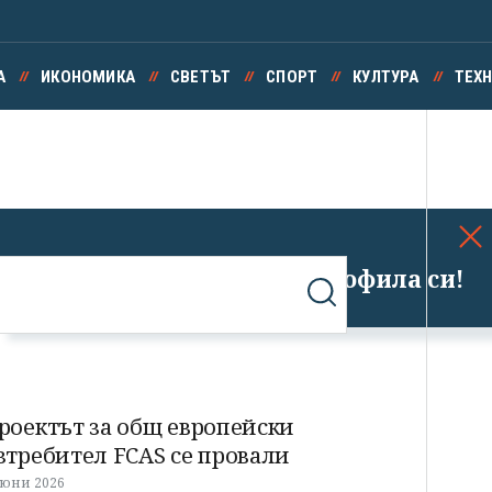
А
ИКОНОМИКА
СВЕТЪТ
СПОРТ
КУЛТУРА
ТЕХ
Успешно излязохте от профила си!
роектът за общ европейски
зтребител FCAS се провали
 юни 2026