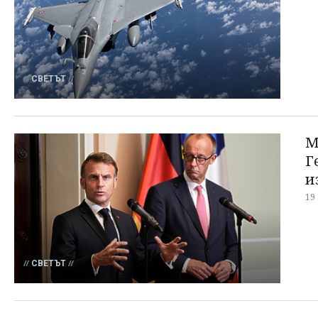
СВЕТЪТ
М
Г
и
19
СВЕТЪТ