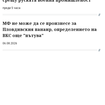
срещу руската военна промишленост
преди 5 часа
МФ не може да се произнесе за
Пловдивския панаир, определението на
ВКС още "пътува"
06.08.2026