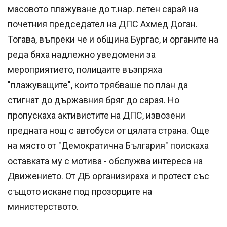
масовото плажуване до т.нар. летен сарай на
почетния председател на ДПС Ахмед Доган.
Тогава, въпреки че и община Бургас, и органите на
реда бяха надлежно уведомени за
мероприятието, полицаите възпряха
"плажуващите", които трябваше по план да
стигнат до държавния бряг до сарая. Но
пропускаха активистите на ДПС, извозени
предната нощ с автобуси от цялата страна. Още
на място от "Демократична България" поискаха
оставката му с мотива - обслужва интереса на
Движението. От ДБ организираха и протест със
същото искане под прозорците на
министерството.