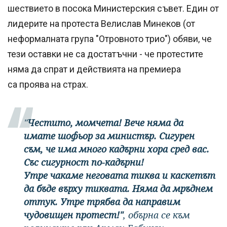
шествието в посока Министерския съвет. Един от
лидерите на протеста Велислав Минеков (от
неформалната група "Отровното трио") обяви, че
тези оставки не са достатъчни - че протестите
няма да спрат и действията на премиера
са проява на страх.
"
Честито, момчета! Вече няма да
имате шофьор за министър. Сигурен
съм, че има много кадърни хора сред вас.
Със сигурност по-кадърни!
Утре чакаме неговата тиква и каскетът
да бъде върху тиквата. Няма да мръднем
оттук. Утре трябва да направим
чудовищен протест!"
, обърна се към