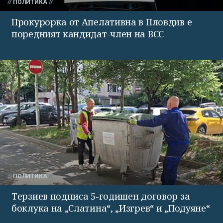
ПОЛИТИКА
Прокурорка от Апелативна в Пловдив е
поредният кандидат-член на ВСС
ПОЛИТИКА
Терзиев подписа 5-годишен договор за
боклука на „Слатина“, „Изгрев“ и „Подуяне“