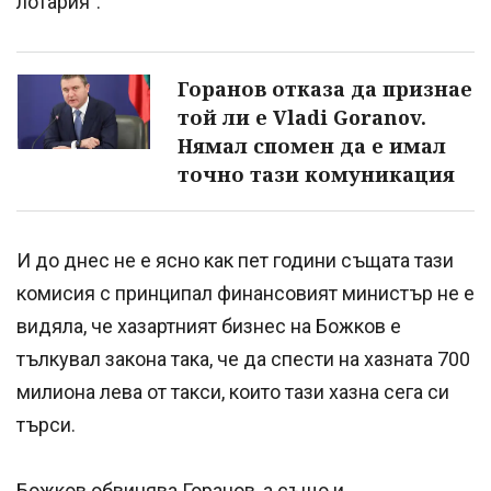
лотария".
Горанов отказа да признае
той ли е Vladi Goranov.
Нямал спомен да е имал
точно тази комуникация
И до днес не е ясно как пет години същата тази
комисия с принципал финансовият министър не е
видяла, че хазартният бизнес на Божков е
тълкувал закона така, че да спести на хазната 700
милиона лева от такси, които тази хазна сега си
търси.
Божков обвинява Горанов, а също и