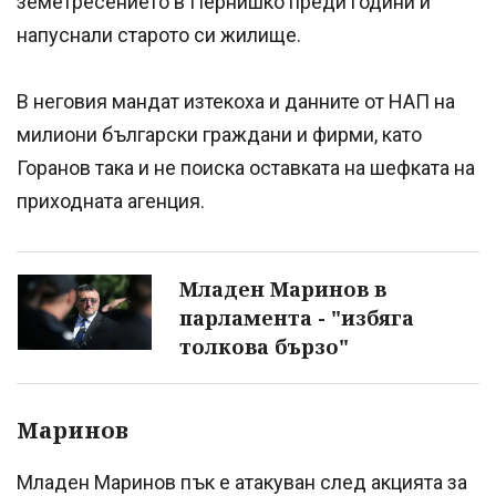
земетресението в Пернишко преди години и
напуснали старото си жилище.
В неговия мандат изтекоха и данните от НАП на
милиони български граждани и фирми, като
Горанов така и не поиска оставката на шефката на
приходната агенция.
Младен Маринов в
парламента - "избяга
толкова бързо"
Маринов
Младен Маринов пък е атакуван след акцията за