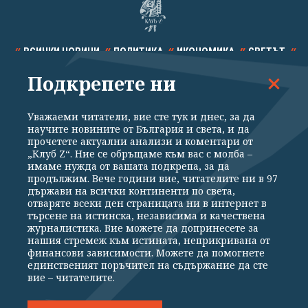
ВСИЧКИ НОВИНИ
ПОЛИТИКА
ИКОНОМИКА
СВЕТЪТ
Подкрепете ни
СПОРТ
КУЛТУРА
ТЕХНОЛОГИИ
КАЛЕЙДОСКОП
МНЕНИЯ
Уважаеми читатели, вие сте тук и днес, за да
научите новините от България и света, и да
прочетете актуални анализи и коментари от
„Клуб Z“. Ние се обръщаме към вас с молба –
имаме нужда от вашата подкрепа, за да
продължим. Вече години вие, читателите ни в 97
Общи условия
Политика за поверителност
държави на всички континенти по света,
отваряте всеки ден страницата ни в интернет в
Реклама
Партньори
Контакти
За Клуб Z
търсене на истинска, независима и качествена
Екип
Подкрепете ни
журналистика. Вие можете да допринесете за
нашия стремеж към истината, неприкривана от
финансови зависимости. Можете да помогнете
единственият поръчител на съдържание да сте
Издател на www.clubz.bg е „Клуб Зебра Медия“ ЕООД, София, ул. "Алеко
вие – читателите.
Константинов" 3. Всички права запазени 2026 „Клуб Зебра Медия“
ЕООД.
Препечатването на материали, снимки и видео от www.clubz.bg без