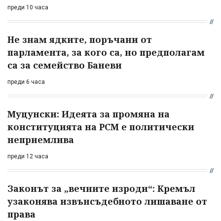
преди 10 часа
Не знам ядките, поръчани от
парламента, за кого са, но предполагам
са за семейство Баневи
преди 6 часа
Муцунски: Идеята за промяна на
конституцията на РСМ е политически
неприемлива
преди 12 часа
Законът за „вечните изроди“: Кремъл
узаконява извънсъдебното лишаване от
права