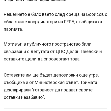
Решението е било взето след среща на Борисов с
областните координатори на ГЕРБ, съобщиха от
партията.
Мотивът: в публичното пространство били
свързвани с депутата от ДПС Делян Пеевски и
оставките щели да опровергаят това.
Оставките им ще бъдат депозирани още утре,
съобщиха и от Министерския съвет. Тримата
декларирали "готовност да подават своите
оставки незабавно".