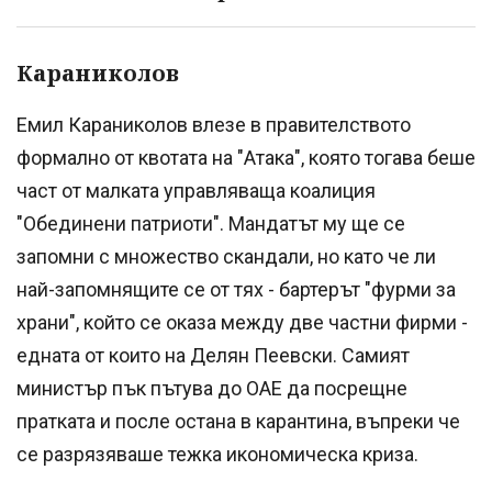
Караниколов
Емил Караниколов влезе в правителството
формално от квотата на "Атака", която тогава беше
част от малката управляваща коалиция
"Обединени патриоти". Мандатът му ще се
запомни с множество скандали, но като че ли
най-запомнящите се от тях - бартерът "фурми за
храни", който се оказа между две частни фирми -
едната от които на Делян Пеевски. Самият
министър пък пътува до ОАЕ да посрещне
пратката и после остана в карантина, въпреки че
се разрязяваше тежка икономическа криза.