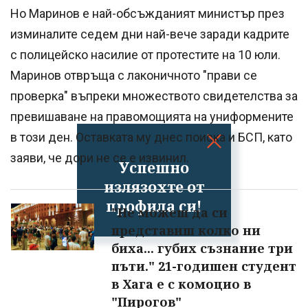
Но Маринов е най-обсъжданият министър през
изминалите седем дни най-вече заради кадрите
с полицейско насилие от протестите на 10 юли.
Маринов отвръща с лаконичното "прави се
проверка" въпреки множеството свидетелства за
превишаване на правомощията на униформените
в този ден. Оставката му днес поиска и БСП, като
заяви, че дори не се е извинил.
Успешно
излязохте от
профила си!
"Не можеш да си
представиш колко ни
биха... губих съзнание три
пъти." 21-годишен студент
в Хага е с комоцио в
"Пирогов"