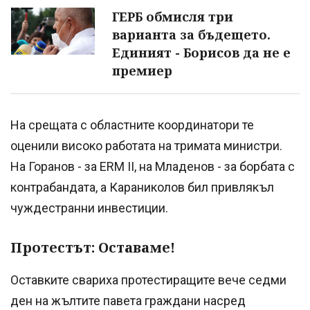
ГЕРБ обмисля три
варианта за бъдещето.
Единият - Борисов да не е
премиер
На срещата с областните координатори те
оценили високо работата на тримата министри.
На Горанов - за ERM II, на Младенов - за борбата с
контрабандата, а Караниколов бил привлякъл
чуждестранни инвестиции.
Протестът: Оставаме!
Оставките свариха протестиращите вече седми
ден на жълтите павета граждани насред