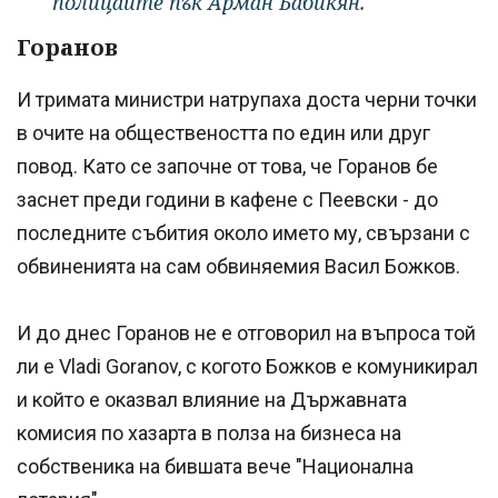
полицаите пък Арман Бабикян.
Горанов
И тримата министри натрупаха доста черни точки
в очите на обществеността по един или друг
повод. Като се започне от това, че Горанов бе
заснет преди години в кафене с Пеевски - до
последните събития около името му, свързани с
обвиненията на сам обвиняемия Васил Божков.
И до днес Горанов не е отговорил на въпроса той
ли е Vladi Goranov, с когото Божков е комуникирал
и който е оказвал влияние на Държавната
комисия по хазарта в полза на бизнеса на
собственика на бившата вече "Национална