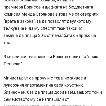
премиера Борисов и шефката на бюджетната
комисия Менда Стоянова в това, че са отворили
"врата в закона", за да позволят двуякото му
тълкуване и да му спестят тези такси. В
замяна да плаща 20% от печалбата си пряко на
тях.
Във всички тези разкази Божков вплита и "паяка
Пеевски".
Министърът се прочу и с това, че живее в
луксозния апартамент на своя кръстник
бизнесмен, без да плаща дори наем, защото той и
семейството му се изплашили от