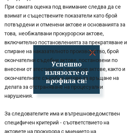
При самата оценка под внимание следва да се
взимат и съществените показатели като брой
потвърдени и отменени актове и основанията за
това, необжалвани прокурорски актове,
включително постановленията за прекратяване и
спиране на наказателното производство, брой
окончателни съдебни актове, постановени по
Успешно
внесени от атестирания прокурор актове, както и
излязохте от
окончателните съдебни актове за връщане на
профила си!
делата за отстраняване на процесуални
нарушения.
За следователите има и вътрешноведомствен
специфичен критерий - съответствието на
актовете на прокурора с мнението на