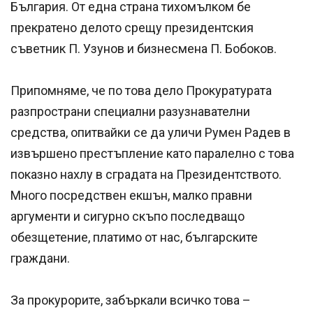
България. От една страна тихомълком бе
прекратено делото срещу президентския
съветник П. Узунов и бизнесмена П. Бобоков.
Припомняме, че по това дело Прокуратурата
разпространи специални разузнавателни
средства, опитвайки се да уличи Румен Радев в
извършено престъпление като паралелно с това
показно нахлу в сградата на Президентството.
Много посредствен екшън, малко правни
аргументи и сигурно скъпо последващо
обезщетение, платимо от нас, българските
граждани.
За прокурорите, забъркали всичко това –