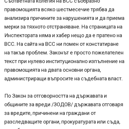
Съответната колегия на ВСС съобразно
правомощията всяко шестмесечие трябва да
анализира причините за нарушенията и да приема
мерки за тяхното отстраняване. На страницата на
Инспектората няма и хабер нещо да е пратено на
ВСС. На сайта на ВСС ни помен от констатиране
на такъв проблем. Законът е просто пожелателен
текст при нулево институционално изпълнение на
правомощията на двата основни органа,
администриращи въпросите на съдебната власт.
По Закон за отговорността на държавата и
общините за вреди /ЗОДОВ/ държавата отговаря
за вредите, причинени на граждани от
разследващите органи, прокуратурата или съда,