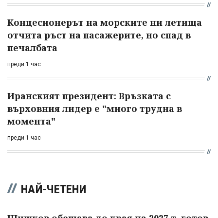
Концесионерът на морските ни летища
отчита ръст на пасажерите, но спад в
печалбата
преди 1 час
Иранският президент: Връзката с
върховния лидер е "много трудна в
момента"
преди 1 час
НАЙ-ЧЕТЕНИ
Шишков обещава до края на 2027 т. готов