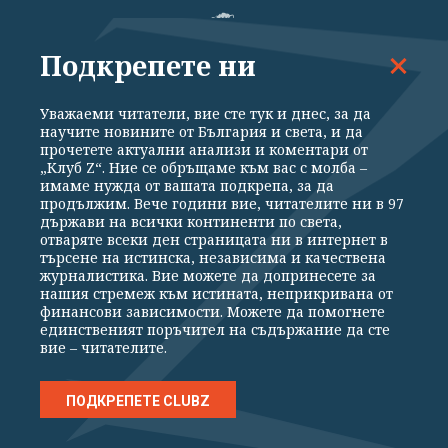
Подкрепете ни
ВСИЧКИ НОВИНИ
ПОЛИТИКА
ИКОНОМИКА
СВЕТЪТ
Уважаеми читатели, вие сте тук и днес, за да
научите новините от България и света, и да
СПОРТ
КУЛТУРА
ТЕХНОЛОГИИ
КАЛЕЙДОСКОП
прочетете актуални анализи и коментари от
„Клуб Z“. Ние се обръщаме към вас с молба –
МНЕНИЯ
имаме нужда от вашата подкрепа, за да
продължим. Вече години вие, читателите ни в 97
държави на всички континенти по света,
отваряте всеки ден страницата ни в интернет в
търсене на истинска, независима и качествена
журналистика. Вие можете да допринесете за
нашия стремеж към истината, неприкривана от
Общи условия
Политика за поверителност
финансови зависимости. Можете да помогнете
Реклама
Партньори
Контакти
За Клуб Z
единственият поръчител на съдържание да сте
Екип
Подкрепете ни
вие – читателите.
ПОДКРЕПЕТЕ CLUBZ
Издател на www.clubz.bg е „Клуб Зебра Медия“ ЕООД, София, ул. "Алеко
Константинов" 3. Всички права запазени 2026 „Клуб Зебра Медия“
ЕООД.