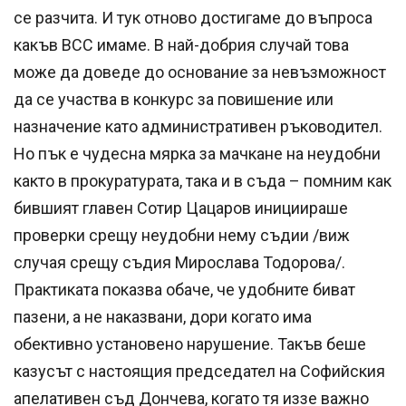
се разчита. И тук отново достигаме до въпроса
какъв ВСС имаме. В най-добрия случай това
може да доведе до основание за невъзможност
да се участва в конкурс за повишение или
назначение като административен ръководител.
Но пък е чудесна мярка за мачкане на неудобни
както в прокуратурата, така и в съда – помним как
бившият главен Сотир Цацаров инициираше
проверки срещу неудобни нему съдии /виж
случая срещу съдия Мирослава Тодорова/.
Практиката показва обаче, че удобните биват
пазени, а не наказвани, дори когато има
обективно установено нарушение. Такъв беше
казусът с настоящия председател на Софийския
апелативен съд Дончева, когато тя иззе важно