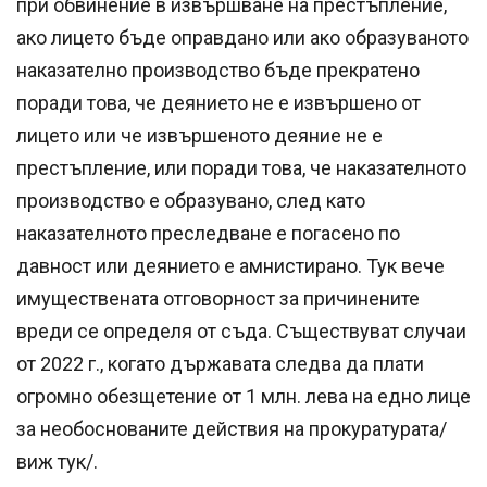
при обвинение в извършване на престъпление,
ако лицето бъде оправдано или ако образуваното
наказателно производство бъде прекратено
поради това, че деянието не е извършено от
лицето или че извършеното деяние не е
престъпление, или поради това, че наказателното
производство е образувано, след като
наказателното преследване е погасено по
давност или деянието е амнистирано. Тук вече
имуществената отговорност за причинените
вреди се определя от съда. Съществуват случаи
от 2022 г., когато държавата следва да плати
огромно обезщетение от 1 млн. лева на едно лице
за необоснованите действия на прокуратурата/
виж тук/.