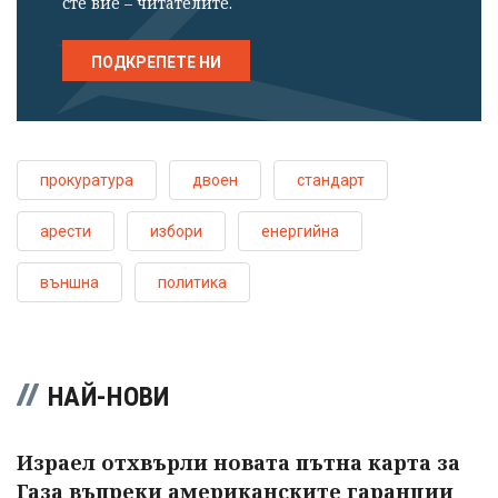
сте вие – читателите.
ПОДКРЕПЕТЕ НИ
прокуратура
двоен
стандарт
арести
избори
енергийна
външна
политика
НАЙ-НОВИ
Израел отхвърли новата пътна карта за
Газа въпреки американските гаранции