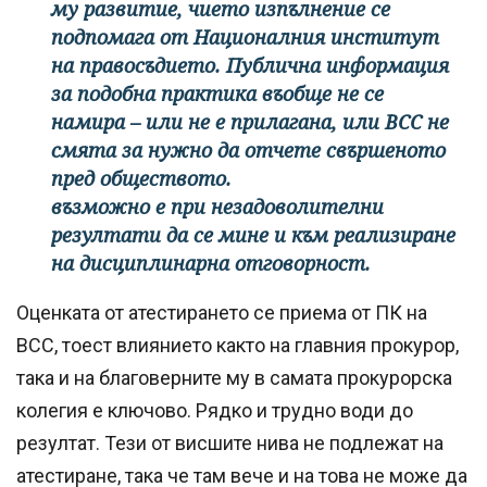
му развитие, чието изпълнение се
подпомага от Националния институт
на правосъдието. Публична информация
за подобна практика въобще не се
намира – или не е прилагана, или ВСС не
смята за нужно да отчете свършеното
пред обществото.
възможно е при незадоволителни
резултати да се мине и към реализиране
на дисциплинарна отговорност.
Оценката от атестирането се приема от ПК на
ВСС, тоест влиянието както на главния прокурор,
така и на благоверните му в самата прокурорска
колегия е ключово. Рядко и трудно води до
резултат. Тези от висшите нива не подлежат на
атестиране, така че там вече и на това не може да