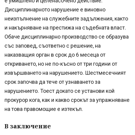
е умишлено и целенасочено действие.
Дисциплинарното нарушение е виновно
неизпълнение на служебните задължения, както
и накърняване на престижа на съдебната власт.
Обаче дисциплинарно производство се образува
със заповед, съответно с решение, на
наказващия орган в срок до 6 месеца от
откриването, но не по-късно от три години от
извършването на нарушението. Шестмесечният
срок започва да тече от узнаването за
нарушението. Тоест докато се установи кой
прокурор кога, как и какво срокът за упражняване
на това правомощие е изтекъл.
В заключение