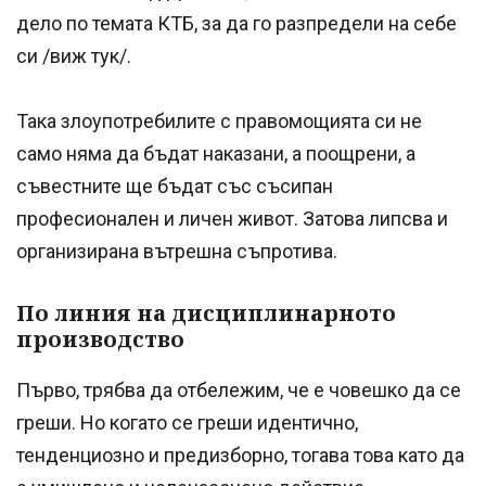
дело по темата КТБ, за да го разпредели на себе
си /виж тук/.
Така злоупотребилите с правомощията си не
само няма да бъдат наказани, а поощрени, а
съвестните ще бъдат със съсипан
професионален и личен живот. Затова липсва и
организирана вътрешна съпротива.
По линия на дисциплинарното
производство
Първо, трябва да отбележим, че е човешко да се
греши. Но когато се греши идентично,
тенденциозно и предизборно, тогава това като да