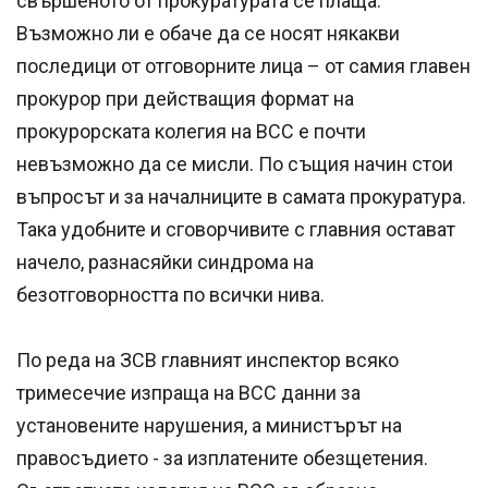
свършеното от прокуратурата се плаща.
Възможно ли е обаче да се носят някакви
последици от отговорните лица – от самия главен
прокурор при действащия формат на
прокурорската колегия на ВСС е почти
невъзможно да се мисли. По същия начин стои
въпросът и за началниците в самата прокуратура.
Така удобните и сговорчивите с главния остават
начело, разнасяйки синдрома на
безотговорността по всички нива.
По реда на ЗСВ главният инспектор всяко
тримесечие изпраща на ВСС данни за
установените нарушения, а министърът на
правосъдието - за изплатените обезщетения.