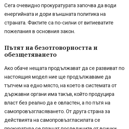
Сега очевидно прокуратурата започва да води
енергийната и дори външната политика на
страната. Фактите са по-силни от витиеватите
пожелания в основния закон.
Пътят на безотговорността и
обезщетяването
Ако обаче нещата продължават да се развиват по
настоящия модел ние ще продължаваме да
тъпчем на едно място, на което в системата от
държавни органи има такъв, който продуцира
власт без реално да е овластен, а по пътя на
самопровъзгласяването. От друга страна за
действията на самопровъзгласилата се
прокуратура се плащат последиците от всички