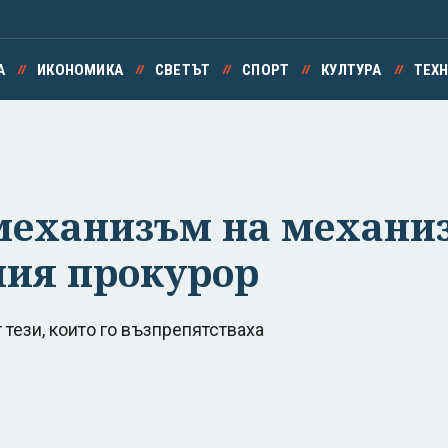
А
ИКОНОМИКА
СВЕТЪТ
СПОРТ
КУЛТУРА
ТЕХ
механизъм на механиз
ния прокурор
тези, които го възпрепятстваха