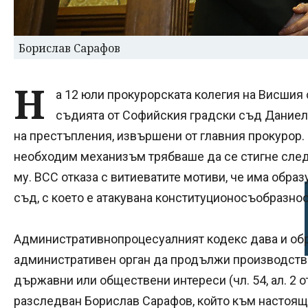
Борислав Сарафов
Н
а 12 юли прокурорската колегия на Висшия
съдията от Софийския градски съд Даниела
на престъпления, извършени от главния прокурор.
необходим механизъм трябваше да се стигне след
му. ВСС отказа с витиеватите мотиви, че има обра
съд, с което е атакувана конституционосъобразнос
Административнопроцесуалният кодекс дава и об
административен орган да продължи производствот
държавни или обществени интереси (чл. 54, ал. 2 о
разследван Борислав Сарафов, който към настоя