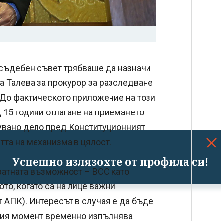
 съдебен съвет трябваше да назначи
 Талева за прокурор за разследване
 До фактическото приложение на този
 15 години отлагане на приемането
зувано дело пред Конституционният
тта на механизма в цялост.
Успешно излязохте от профила си!
ратната възможност – ВСС като
о, когато са на лице важни
т АПК). Интересът в случая е да бъде
щия момент временно изпълнява