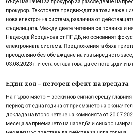
бъде назначен за прокурор за разследване на пре
прокурор. Текстовете предвиждат за този важен и
нова електронна система, различна от действаща
съдилищата. Между двете четения се появиха и 
Надежда Йорданова от ППДБ, но основният фокус 
електронната система. Предложенията бяха приети
преодоляно без обсъждане на извънредното засе
03.08.2023 г. и сега остава това да се потвърди и в
Един ход – петорен ефект на вредата
На първо място – всеки нов сигнал срещу главния
период от една година от приемането на оконачтелн
доклада на второ четене на комисията от 20.07.202
месеца за приемането на наредба и синхронизиран
механизмът престава да действа за цяла година.