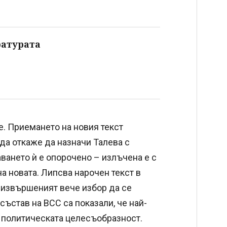
ратурата
е. Приемането на новия текст
да откаже да назначи Талева с
аването ѝ е опорочено – излъчена е с
а новата. Липсва нарочен текст в
 извършеният вече избор да се
състав на ВСС са показали, че най-
на политическата целесъобразност.