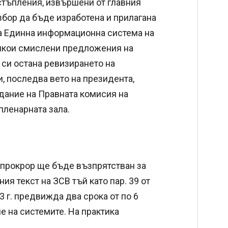
стъпления, извършени от главния
збор да бъде изработена и прилагана
та Единна информационна система на
някои смислени предложения на
си остана ревизирането на
, последва вето на президента,
дание на Правната комисия на
 пленарната зала.
 прокрор ще бъде възпрятстван за
ия текст на ЗСВ тъй като пар. 39 от
3 г. предвижда два срока от по 6
е на системите. На практика