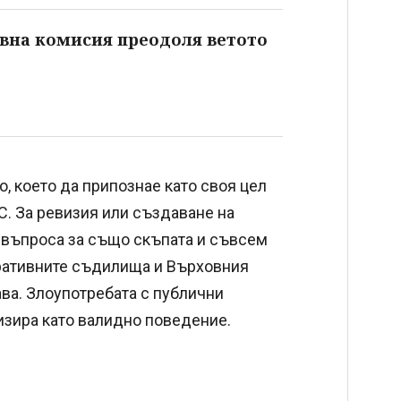
авна комисия преодоля ветото
, което да припознае като своя цел
С. За ревизия или създаване на
 въпроса за също скъпата и съвсем
ративните съдилища и Върховния
ва. Злоупотребата с публични
изира като валидно поведение.