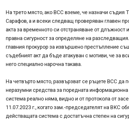
На трето място, ако ВСС вземе, че назначи съдия 
Сарафов, а и всеки следващ проверяван главен пр
акта за временното си отстраняване от длъжност 
правна сигурност за определяне на разследващия
главния прокурор за извършено престъпление съ
съдебният акт да бъде атакуван с мотиви, че за вс
него специално нарочна такава.
На четвърто място, развързват се ръцете ВСС да 
неразумни средства за поредната информационна 
система реално няма, видно и от протокола от зас
11.07.2023 г., когато зам.-председателят на ВКС об
действащата система с достатъчна степен на сигу