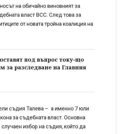
иносът на обичайно виновният за
ебната власт ВСС. След това за
тиците от новата тройна коалиция на
оставят под въпрос току-що
м за разследване на Главния
ели съдия Талева – а именно 7 юли
акона за съдебната власт. Основна
 случаен избор на съдия, който да