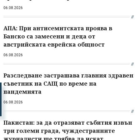
06.08.2026
АПА: При антисемитската проява в
Банско са замесени и деца от
австрийската еврейска общност
06.08.2026
Разследване застрашава главния здравен
съветник на САЩ по време на
пандемията
06.08.2026
Пакистан: за да отразяват събития извън
три големи града, чуждестранните
журналисти ще трябва да искат