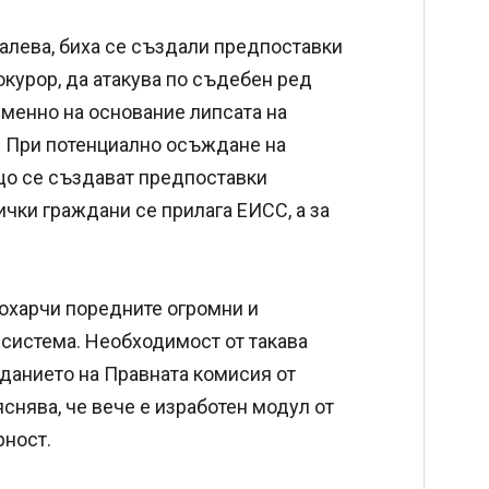
Талева, биха се създали предпоставки
окурор, да атакува по съдебен ред
именно на основание липсата на
. При потенциално осъждане на
що се създават предпоставки
ички граждани се прилага ЕИСС, а за
похарчи поредните огромни и
система. Необходимост от такава
еданието на Правната комисия от
яснява, че вече е изработен модул от
рност.