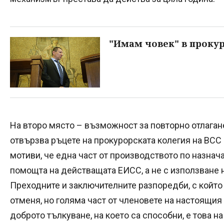
"Имам човек" в проку
На второ място – възможност за повторно отлаган
отвързва ръцете на прокурорската колегия на ВСС 
мотиви, че една част от производството по назнач
помощта на действащата ЕИСС, а не с използване н
Преходните и заключителните разпоредби, с който
отменя, но голяма част от членовете на настоящия 
доброто тълкуване, на което са способни, е това 