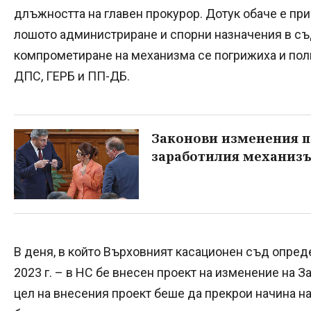
длъжността на главен прокурор. Дотук обаче е пр
лошото администриране и спорни назначения в съд
компрометиране на механизма се погрижиха и поли
ДПС, ГЕРБ и ПП-ДБ.
Законови изменения п
заработилия механизъ
В деня, в който Върховният касационен съд опред
2023 г. – в НС бе внесен проект на изменение на З
цел на внесения проект беше да прекрои начина на