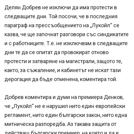
Делян Добрев не изключи да има протести в
следващите дни. Той посочи, че в последния
параграф на прессъобщението на „Лукойл“ се
казва, че ще започнат разговори със синдикатите
и с работниците. Т.е. не изключвам в следващите
дни те да се опитат да провокират отново
протести и затваряне на магистрали, защото те,
както, за съжаление, и кабинетът не искат тази
дерогация да бъде отменена, коментира той.
Добрев коментира и думи на премиера Денков,
че „Лукойл“ не е нарушил нито един европейски
регламент, нито един български закон, нито една
митническа разпоредба. Аз такава защита от
действащ български премиер, на която и да е