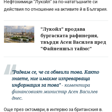
Нефтохимици "Лукойл" за по-нататъшните си
действия по отношение на активите й в България.
"Лукойл" продава
бургаската рафинерия,
твърди Асен Василев пред
"Файненшъл таймс"
"Радвам се, че са обявили това. Както
знаете, ние имахме изпреварваща
информация за това"
- коментира
финансовият министър Асен Василев
днес.
Още през октомври, в интервю за британския в.