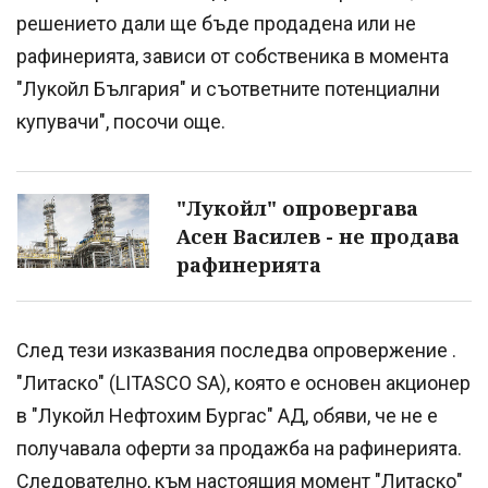
решението дали ще бъде продадена или не
рафинерията, зависи от собственика в момента
"Лукойл България" и съответните потенциални
купувачи", посочи още.
"Лукойл" опровергава
Асен Василев - не продава
рафинерията
След тези изказвания последва опровержение .
"Литаско" (LITASCO SA), която е основен акционер
в "Лукойл Нефтохим Бургас" АД, обяви, че не е
получавала оферти за продажба на рафинерията.
Следователно, към настоящия момент "Литаско"