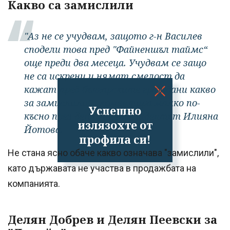
Какво са замислили
"Аз не се учудвам, защото г-н Василев
сподели това пред "Файненшъл таймс“
още преди два месеца. Учудвам се защо
не са искрени и нямат смелост да
кажат пред българските граждани какво
за замислили" - коментира малко по-
Успешно
късно през деня вицепрезидентът Илияна
излязохте от
Йотова.
профила си!
Не стана ясно обаче какво означава "замислили",
като държавата не участва в продажбата на
компанията.
Делян Добрев и Делян Пеевски за