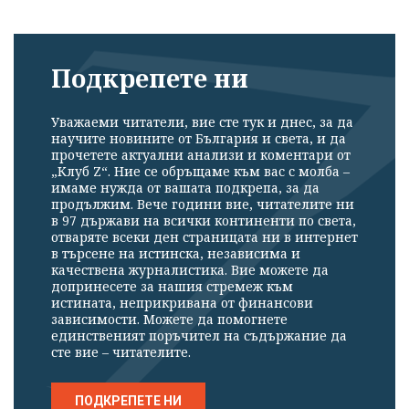
Подкрепете ни
Уважаеми читатели, вие сте тук и днес, за да
научите новините от България и света, и да
прочетете актуални анализи и коментари от
„Клуб Z“. Ние се обръщаме към вас с молба –
имаме нужда от вашата подкрепа, за да
продължим. Вече години вие, читателите ни
в 97 държави на всички континенти по света,
отваряте всеки ден страницата ни в интернет
в търсене на истинска, независима и
качествена журналистика. Вие можете да
допринесете за нашия стремеж към
истината, неприкривана от финансови
зависимости. Можете да помогнете
единственият поръчител на съдържание да
сте вие – читателите.
ПОДКРЕПЕТЕ НИ