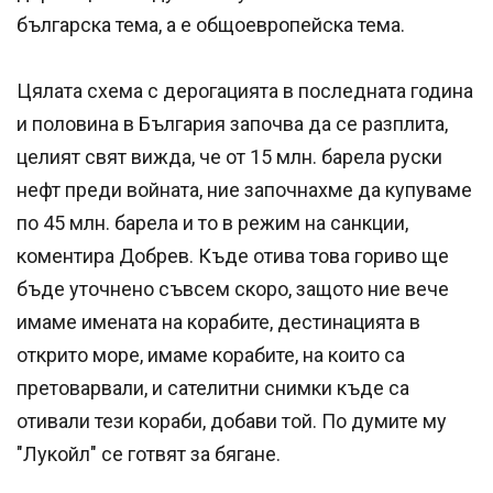
българска тема, а е общоевропейска тема.
Цялата схема с дерогацията в последната година
и половина в България започва да се разплита,
целият свят вижда, че от 15 млн. барела руски
нефт преди войната, ние започнахме да купуваме
по 45 млн. барела и то в режим на санкции,
коментира Добрев. Къде отива това гориво ще
бъде уточнено съвсем скоро, защото ние вече
имаме имената на корабите, дестинацията в
открито море, имаме корабите, на които са
претоварвали, и сателитни снимки къде са
отивали тези кораби, добави той. По думите му
"Лукойл" се готвят за бягане.