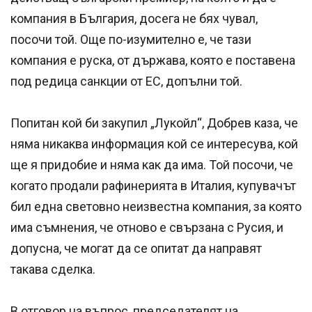
компания в България, досега не бях чувал,
посочи той. Още по-изумително е, че тази
компания е руска, от държава, която е поставена
под редица санкции от ЕС, допълни той.
Попитан кой би закупил „Лукойл“, Добрев каза, че
няма никаква информация кой се интересува, кой
ще я придобие и няма как да има. Той посочи, че
когато продали рафинерията в Италия, купувачът
бил една световно неизвестна компания, за която
има съмнения, че отново е свързана с Русия, и
допусна, че могат да се опитат да направят
такава сделка.
В отговор на въпрос, председателят на