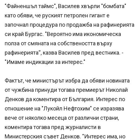
"Файненшъл таймс", Василев хвърли "бомбата"
като обяви, че руският петролен гигант е
започнал процедура по продажба на рафинерията
си край Бургас. "Вероятно има икономическа
полза от смяната на собствеността върху
рафинерията“, казва Василев пред вестника. -
"Имаме индикации за интерес."
Фактът, че министърът избра да обяви новината
от чужбина принуди тогава премиерът Николай
Денков да коментира от България. Интерес по
отношение на "Лукойл Нефтохим" се изразява
вече от няколко месеца от различни страни,
коментира тогава пред журналисти в
Министерския съвет Денков. "Интерес има, но