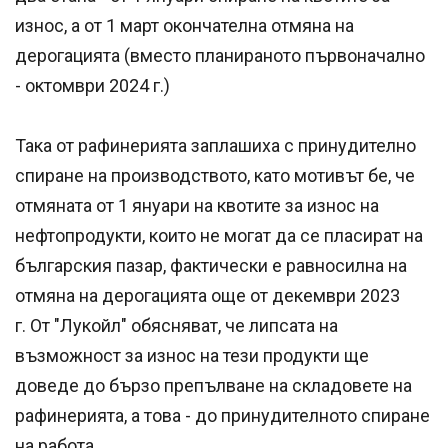
износ, а от 1 март окончателна отмяна на
дерогацията (вместо планираното първоначално
- октомври 2024 г.)
Така от рафинерията заплашиха с принудително
спиране на производството, като мотивът бе, че
отмяната от 1 януари на квотите за износ на
нефтопродукти, които не могат да се пласират на
българския пазар, фактически е равносилна на
отмяна на дерогацията още от декември 2023
г. От "Лукойл" обясняват, че липсата на
възможност за износ на тези продукти ще
доведе до бързо препълване на складовете на
рафинерията, а това - до принудителното спиране
на работа.