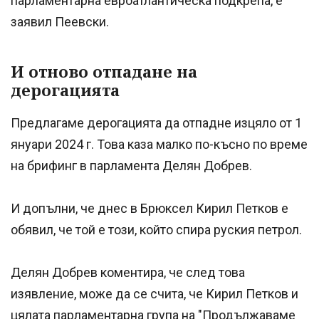
парламентарна евроатлантическа подкрепа, е
заявил Пеевски.
И отново отпадане на
дерогацията
Предлагаме дерогацията да отпадне изцяло от 1
януари 2024 г. Това каза малко по-късно по време
на брифинг в парламента Делян Добрев.
И допълни, че днес в Брюксел Кирил Петков е
обявил, че той е този, който спира руския петрол.
Делян Добрев коментира, че след това
изявление, може да се счита, че Кирил Петков и
цялата парламентарна група на "Продължаваме