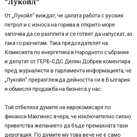
"Лукойл"
От „Лукойл“ виждат, че цялата работа с руския
петрол и с износа на горива в открито море
започва да се разплита и се готвят да напускат, аз
така го разчитам. Така председателят на
Комисията по енергетика в Народното събрание
и депутат от ГЕРБ-СДС Делян Добрев коментира
пред журналисти в парламента информацията, че
„Лукойл“ преразглежда дейността си в България
и обмисля продажба на бизнеса у нас.
Той отбеляза думите на еврокомисаря по
финанси Макгинес вчера, че изключително силно
приветства желанието да бъде премахната тази
дерогация. По думите му това вече не е само