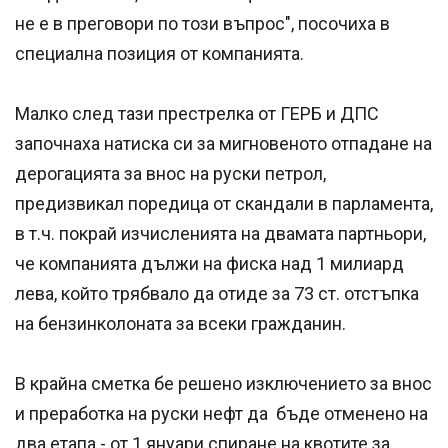
не е в преговори по този въпрос", посочиха в
специална позиция от компанията.
Малко след тази престрелка от ГЕРБ и ДПС
започнаха натиска си за мигновеното отпадане на
дерогацията за внос на руски петрол,
предизвикал поредица от скандали в парламента,
в т.ч. покрай изчисленията на двамата партньори,
че компанията дължи на фиска над 1 милиард
лева, който трябвало да отиде за 73 ст. отстъпка
на бензинколоната за всеки гражданин.
В крайна сметка бе решено изключението за внос
и преработка на руски нефт да бъде отменено на
два етапа - от 1 януари спиране на квотите за