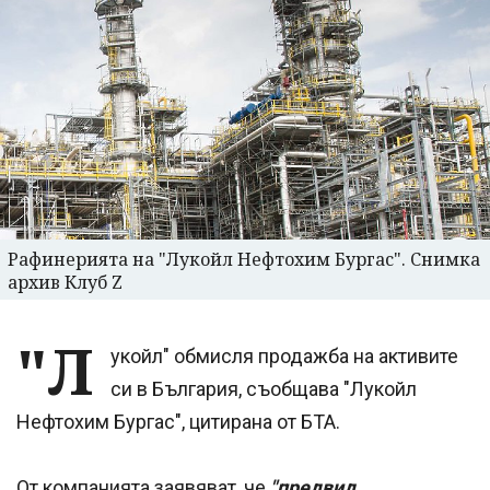
Рафинерията на "Лукойл Нефтохим Бургас". Снимка
архив Клуб Z
"Л
укойл" обмисля продажба на активите
си в България, съобщава "Лукойл
Нефтохим Бургас", цитирана от БТА.
От компанията заявяват, че
"предвид