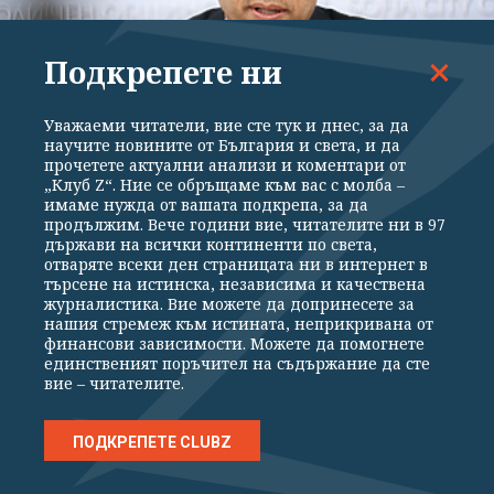
Подкрепете ни
Уважаеми читатели, вие сте тук и днес, за да
ИКОНОМИКА
научите новините от България и света, и да
София тегли заем до 367 млн. евро за
прочетете актуални анализи и коментари от
„Клуб Z“. Ние се обръщаме към вас с молба –
трамваи, булеварди и инфраструктура
имаме нужда от вашата подкрепа, за да
продължим. Вече години вие, читателите ни в 97
държави на всички континенти по света,
отваряте всеки ден страницата ни в интернет в
търсене на истинска, независима и качествена
журналистика. Вие можете да допринесете за
нашия стремеж към истината, неприкривана от
финансови зависимости. Можете да помогнете
единственият поръчител на съдържание да сте
вие – читателите.
ВСИЧКИ НОВИНИ
ПОЛИТИКА
ИКОНОМИКА
СВЕТЪТ
СПОРТ
КУЛТУРА
ТЕХНОЛОГИИ
КАЛЕЙДОСКОП
ПОДКРЕПЕТЕ CLUBZ
МНЕНИЯ