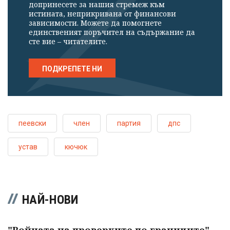
допринесете за нашия стремеж към
истината, неприкривана от финансови
зависимости. Можете да помогнете
единственият поръчител на съдържание да
сте вие – читателите.
ПОДКРЕПЕТЕ НИ
пеевски
член
партия
дпс
устав
кючюк
НАЙ-НОВИ