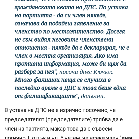
гражданската квота на ДПС. По устава
на партията - да си член някъде,
означава да подадеш заявление за
членство по местожителство. Досега
не съм видял неговите членствени
отношения - някъде да е декларирал, че е
член в местна организация. Ако има
противна информация, може би щях да
разбера за нея",
посочи днес Кючюк.
Много фалшиви неща се случиха в
последно време в ДПС и това беше една
от фалшификациите",
допълни.
В устава на ДПС не е изрично посочено, че
председателят (председателите) трябва да е
член на партията, макар това да е съвсем
логично. Но пък в чл. 5 четем, че всеки член "
има