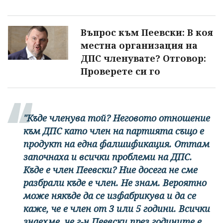
Въпрос към Пеевски: В коя
местна организация на
ДПС членувате? Отговор:
Проверете си го
"Къде членува той? Неговото отношение
към ДПС като член на партията също е
продукт на една фалшификация. Оттам
започнаха и всички проблеми на ДПС.
Къде е член Пеевски? Ние досега не сме
разбрали къде е член. Не знам. Вероятно
може някъде да се изфабрикува и да се
каже, че е член от 3 или 5 години. Всички
знаехме, че г-н Пеевски през годините е