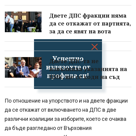
Двете ДПС фракции няма
да се откажат от партията,
за да се явят на вота
Успешно
Двете ДПС-та не
излязохте от
изпълниха указанията на
профила си!
ЦИК, ще се ходи на съд
По отношение на упорството и на двете фракции
да се откажат от включването на ДПС в две
различни коалиции за изборите, което се очаква
да бъде разгледано от Върховния