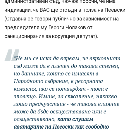
административен съд, Кючюк посочи, че има
индикации, че ВАС ще отсъди в полза на Пеевски.
(Отдавна се говори публично за зависимост на
председателя му Георги Чолаков от
санкционирания за корупция депутат).
"Не ми се иска да вярвам, че върховният
съд може да е пленен до такава степен,
но данните, които се изнасят в
Народното събрание, в ресорната
комисия, ако се потвърдят - това е
зловещо. Имам, за съжаление, някакво
лошо предчувствие - че такова влияние
може да бъде осъществявано или е
осъществявано,
като слушам
аватарите на Пеевски как свободно