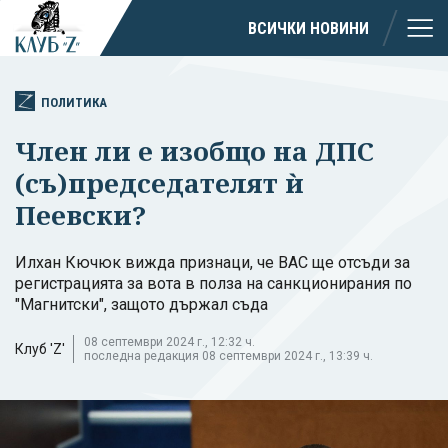
ВСИЧКИ НОВИНИ
ПОЛИТИКА
Член ли е изобщо на ДПС
(съ)председателят ѝ
Пеевски?
Илхан Кючюк вижда признаци, че ВАС ще отсъди за
регистрацията за вота в полза на санкционирания по
"Магнитски", защото държал съда
08 септември 2024 г., 12:32 ч.
Клуб 'Z'
последна редакция 08 септември 2024 г., 13:39 ч.