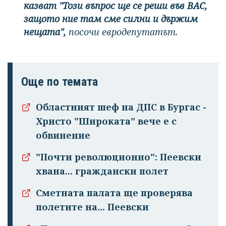
казват "Този въпрос ще се реши във ВАС,
защото ние там сме силни и държим
нещата",
посочи евродепутатът.
Още по темата
Областният шеф на ДПС в Бургас -
Христо "Широката" вече е с
обвинение
"Почти революционно": Пеевски
хвана... граждански полет
Сметната палата ще проверява
полетите на... Пеевски