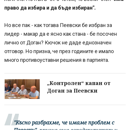
право да избира и да бъде избиран".
Но все пак - как тогава Пеевски бе избран за
лидер - макар да е ясно как стана - бе посочен
лично от Доган? Кючок не даде еднозначен
отговор. Но призна, че през годините е имало
много противоуставни решения в партията.
„Контролен“ капан от
Доган за Пеевски
"Късно разбрахме, че имаме проблем с
Пеевски"
, призна още евродепутатът и