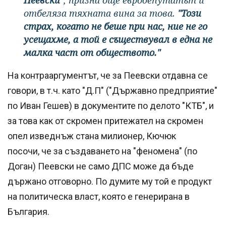
отбеляза тяхната вина за това.
"Този
страх, когато не беше при нас, ние не го
усещахме, а той е съществувал в една не
малка част от обществото."
На контрааргументът, че за Пеевски отдавна се
говори, в т.ч. като "Д.П" ("Държавно предприятие"
по Иван Гешев) в документите по делото "КТБ", и
за това как от скромен притежател на скромен
опел изведнъж стана милионер, Кючюк
посочи, че за създаването на "феномена" (по
Доган) Пеевски не само ДПС може да бъде
държано отговорно. По думите му той е продукт
на политическа власт, която е генерирана в
България.