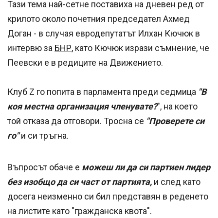
Тази тема най-сетне поставиха на дневен ред от
крилото около почетния председател Ахмед
Доган - в случая евродепутатът Илхан Кючюк в
интервю за
БНР
, като Кючюк изрази съмнение, че
Пеевски е в редиците на Движението.
Клуб Z го попита в парламента преди седмица
"В
коя местна организация членувате?
", на което
той отказа да отговори. Тросна се
"Проверете си
го"
и си тръгна.
Въпросът обаче е
можеш ли да си партиен лидер
без изобщо да си част от партията,
и след като
досега неизменно си бил представян в реденето
на листите като "гражданска квота".