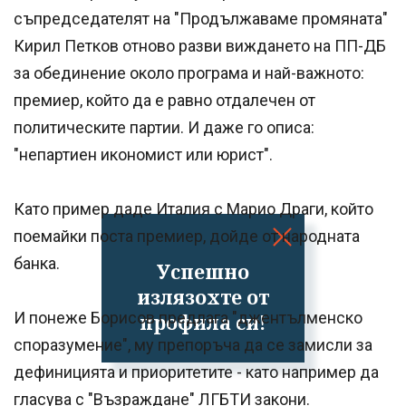
съпредседателят на "Продължаваме промяната"
Кирил Петков отново разви виждането на ПП-ДБ
за обединение около програма и най-важното:
премиер, който да е равно отдалечен от
политическите партии. И даже го описа:
"непартиен икономист или юрист".
Като пример даде Италия с Марио Драги, който
поемайки поста премиер, дойде от народната
банка.
Успешно
излязохте от
И понеже Борисов предлага "джентълменско
профила си!
споразумение", му препоръча да се замисли за
дефиницията и приоритетите - като например да
гласува с "Възраждане" ЛГБТИ закони.