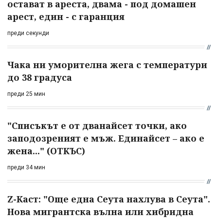
остават в ареста, двама - под домашен
арест, един - с гаранция
преди секунди
Чака ни уморителна жега с температури
до 38 градуса
преди 25 мин
"Списъкът е от дванайсет точки, ако
заподозреният е мъж. Единайсет – ако е
жена..." (ОТКЪС)
преди 34 мин
Z-Каст: "Още една Сеута нахлува в Сеута".
Нова мигрантска вълна или хибридна