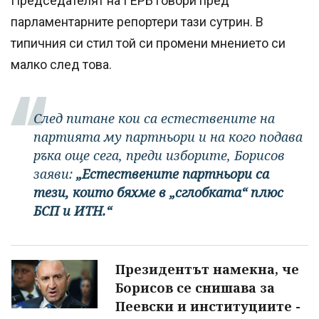
Председателят на ГЕРБ говори пред
парламентарните репортери тази сутрин. В
типичния си стил той си промени мнението си
малко след това.
След питане кои са естествените на
партията му партньори и на кого подава
ръка още сега, преди изборите, Борисов
заяви:
„Естествените партньори са
тези, които бяхме в „сглобката“ плюс
БСП и ИТН.“
Президентът намекна, че
Борисов се снишава за
Пеевски и институциите -