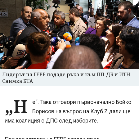
Лидерът на ГЕРБ подаде ръка и към ПП-ДБ и ИТН.
Снимка БТА
„Н
е“. Така отговори първоначално Бойко
Борисов на въпрос на Клуб Z дали ще
има коалиция с ДПС след изборите.