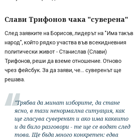
Слави Трифонов чака "суверена"
След заявките на Борисов, лидерът на "Има такъв
народ", който рядко участва във всекидневния
политически живот - Станислав (Слави)
Трифонов, реши да вземе отношение. Отново
чрез фейсбук. За да заяви, че... суверенът ще
решава.
"Трябва да минат изборите, да стане
ясно, в тази ненормална ситуация, как
ще гласува суверенът и ако има каквито
и да било разговори - те ще се водят след
това. Ще бъда много конкретен: едва