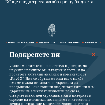
КС ще гледа трета жалба срещу бюджета
ВСИЧКИ НОВИНИ
ПОЛИТИКА
ИКОНОМИКА
СВЕТЪТ
Подкрепете ни
СПОРТ
КУЛТУРА
ТЕХНОЛОГИИ
КАЛЕЙДОСКОП
МНЕНИЯ
Уважаеми читатели, вие сте тук и днес, за да
научите новините от България и света, и да
прочетете актуални анализи и коментари от
„Клуб Z“. Ние се обръщаме към вас с молба –
имаме нужда от вашата подкрепа, за да
продължим. Вече години вие, читателите ни в 97
Общи условия
Политика за поверителност
държави на всички континенти по света,
отваряте всеки ден страницата ни в интернет в
Реклама
Партньори
Контакти
За Клуб Z
търсене на истинска, независима и качествена
Екип
Подкрепете ни
журналистика. Вие можете да допринесете за