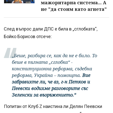
мажоритарна система... А
не "да стоим като агнета"
След въпрос дали ДПС е била в „сглобката“,
Бойко Борисов отсече:
„Беше, разбира се, как да не е било. То
беше в пълната „сглобка“ -
конституционна реформа, съдебна
реформа, Украйна – помощта.
Вие
забравихте ли, че аз, г-н Петков и
Пеевски водихме разговорите със
Зеленски за въоръжението.“
Попитан от Клуб Z наистина ли Делян Пеевски