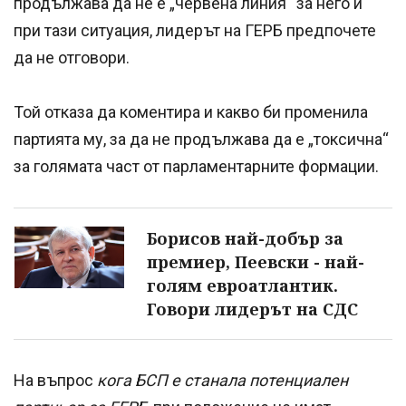
продължава да не е „червена линия“ за него и
при тази ситуация, лидерът на ГЕРБ предпочете
да не отговори.
Той отказа да коментира и какво би променила
партията му, за да не продължава да е „токсична“
за голямата част от парламентарните формации.
Борисов най-добър за
премиер, Пеевски - най-
голям евроатлантик.
Говори лидерът на СДС
На въпрос
кога БСП е станала потенциален