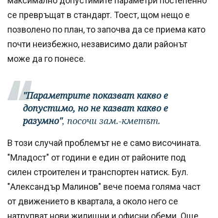
максимално допустимите параметри постепенно
се превръщат в стандарт. Тоест, щом нещо е
позволено по план, то започва да се приема като
почти неизбежно, независимо дали районът
може да го понесе.
"Параметрите показват какво е
допустимо, но не казват какво е
разумно"
, посочи зам.-кметът.
В този случай проблемът не е само височината.
"Младост" от години е един от районите под
силен строителен и транспортен натиск. Бул.
"Александър Малинов" вече поема голяма част
от движението в квартала, а около него се
натрупват нови жилищни и офисни обеми. Още