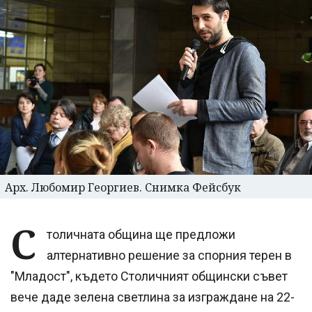
Арх. Любомир Георгиев. Снимка Фейсбук
С
толичната община ще предложи
алтернативно решение за спорния терен в
"Младост", където Столичният общински съвет
вече даде зелена светлина за изграждане на 22-