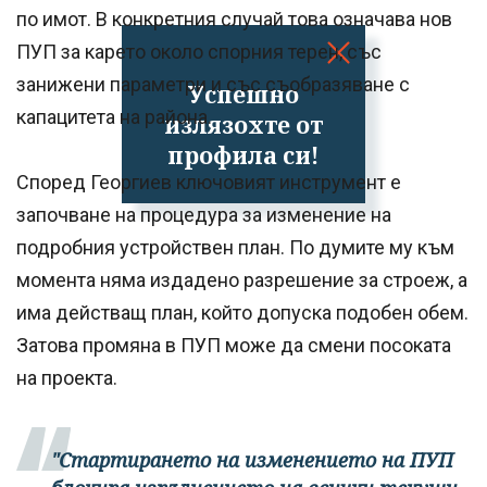
по имот. В конкретния случай това означава нов
ПУП за карето около спорния терен, със
занижени параметри и със съобразяване с
Успешно
капацитета на района.
излязохте от
профила си!
Според Георгиев ключовият инструмент е
започване на процедура за изменение на
подробния устройствен план. По думите му към
момента няма издадено разрешение за строеж, а
има действащ план, който допуска подобен обем.
Затова промяна в ПУП може да смени посоката
на проекта.
"Стартирането на изменението на ПУП