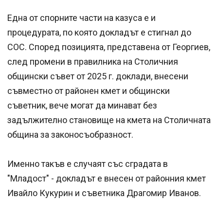
Една от спорните части на казуса е и
процедурата, по която докладът е стигнал до
СОС. Според позицията, представена от Георгиев,
след промени в правилника на Столичния
общински съвет от 2025 г. доклади, внесени
съвместно от районен кмет и общински
съветник, вече могат да минават без
задължително становище на кмета на Столичната
община за законосъобразност.
Именно такъв е случаят със сградата в
"Младост" - докладът е внесен от районния кмет
Ивайло Кукурин и съветника Драгомир Иванов.