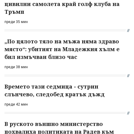
цивилни самолета край голф клуба на
Тръмп
преди 35 мин
„По цялото тяло на мъжа няма здраво
място“: убитият на Младежкия хълм е
бил измъчван близо час
преди 38 мин
Времето тази седмица - сутрин
слънчево, следобед кратък дъжд
преди 42 мин
В руското външно министерство
похвалиха политиката на Радев към