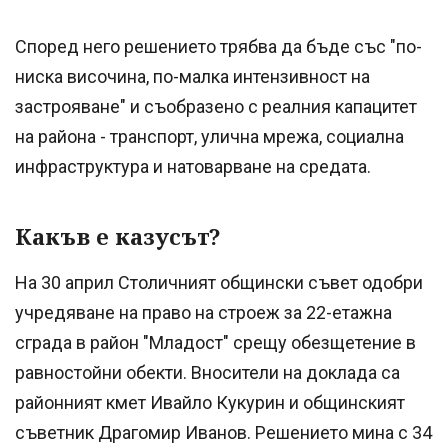
Според него решението трябва да бъде със "по-
ниска височина, по-малка интензивност на
застрояване" и съобразено с реалния капацитет
на района - транспорт, улична мрежа, социална
инфраструктура и натоварване на средата.
Какъв е казусът?
На 30 април Столичният общински съвет одобри
учредяване на право на строеж за 22-етажна
сграда в район "Младост" срещу обезщетение в
равностойни обекти. Вносители на доклада са
районният кмет Ивайло Кукурин и общинският
съветник Драгомир Иванов. Решението мина с 34