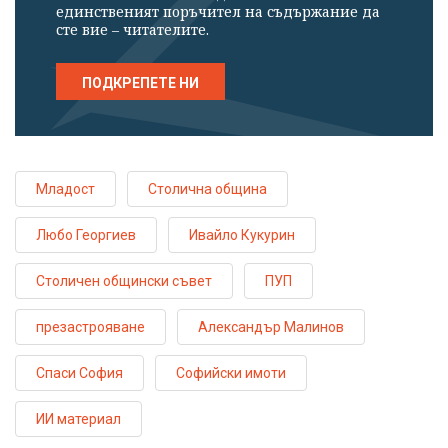
единственият поръчител на съдържание да
сте вие – читателите.
ПОДКРЕПЕТЕ НИ
Младост
Столична община
Любо Георгиев
Ивайло Кукурин
Столичен общински съвет
ПУП
презастрояване
Александър Малинов
Спаси София
Софийски имоти
ИИ материал