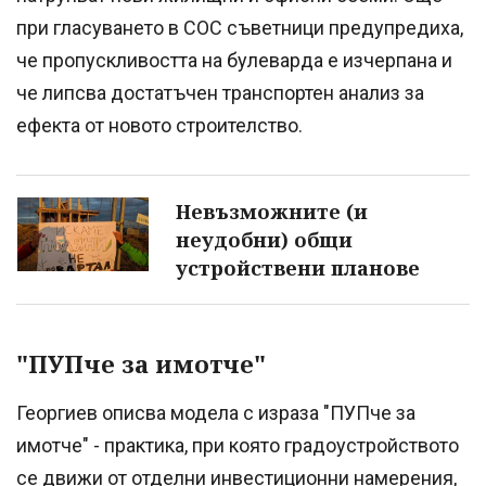
при гласуването в СОС съветници предупредиха,
че пропускливостта на булеварда е изчерпана и
че липсва достатъчен транспортен анализ за
ефекта от новото строителство.
Невъзможните (и
неудобни) общи
устройствени планове
"ПУПче за имотче"
Георгиев описва модела с израза "ПУПче за
имотче" - практика, при която градоустройството
се движи от отделни инвестиционни намерения,