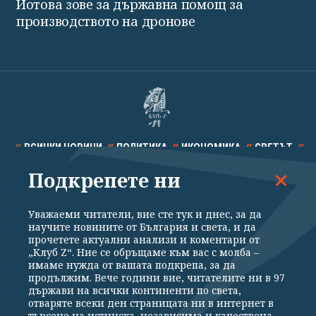
Йотова зове за държавна помощ за
производството на дронове
ВСИЧКИ НОВИНИ
ПОЛИТИКА
ИКОНОМИКА
СВЕТЪТ
Подкрепете ни
СПОРТ
КУЛТУРА
ТЕХНОЛОГИИ
КАЛЕЙДОСКОП
МНЕНИЯ
Уважаеми читатели, вие сте тук и днес, за да
научите новините от България и света, и да
прочетете актуални анализи и коментари от
„Клуб Z“. Ние се обръщаме към вас с молба –
имаме нужда от вашата подкрепа, за да
продължим. Вече години вие, читателите ни в 97
Общи условия
Политика за поверителност
държави на всички континенти по света,
отваряте всеки ден страницата ни в интернет в
Реклама
Партньори
Контакти
За Клуб Z
търсене на истинска, независима и качествена