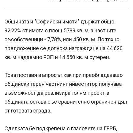
Общината и "Софийски имоти" държат общо
92,22% от имота с площ 5789 кв. м, а частните
съсобственици - 7,78%, или 450 кв. м. По тяхно
предложение се допуска изграждане на 44 620
кв. м надземно РЗП и 14 550 кв. м сутерен.
Това поставя въпросът как при преобладаващо
общински терен частният инвеститор получава
възможност да реализира голям проект, а
общината остава със сравнително ограничен дял
от готовата сграда.
Сделката бе подкрепена с гласовете на ГЕРБ,