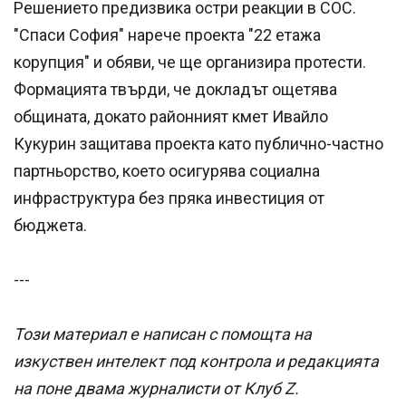
Решението предизвика остри реакции в СОС.
"Спаси София" нарече проекта "22 етажа
корупция" и обяви, че ще организира протести.
Формацията твърди, че докладът ощетява
общината, докато районният кмет Ивайло
Кукурин защитава проекта като публично-частно
партньорство, което осигурява социална
инфраструктура без пряка инвестиция от
бюджета.
---
Този материал е написан с помощта на
изкуствен интелект под контрола и редакцията
на поне двама журналисти от Клуб Z.