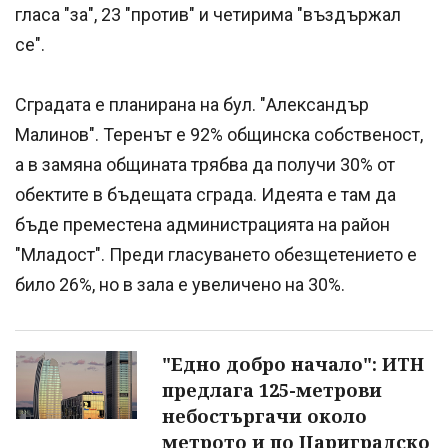
гласа "за", 23 "против" и четирима "въздържал
се".
Сградата е планирана на бул. "Александър
Малинов". Теренът е 92% общинска собственост,
а в замяна общината трябва да получи 30% от
обектите в бъдещата сграда. Идеята е там да
бъде преместена администрацията на район
"Младост". Преди гласуването обезщетението е
било 26%, но в зала е увеличено на 30%.
"Едно добро начало": ИТН
предлага 125-метрови
небостъргачи около
метрото и по Цариградско