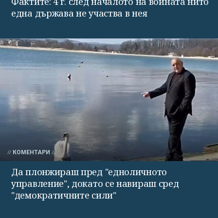
Фактите: 4 г. след началото на войната нито
една държава не участва в нея
КОМЕНТАРИ
Да плонжираш пред "едноличното
управление", докато се навираш сред
"демократичните сили"