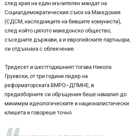
след края на един мъчителен мандат на
Социалдемократическия съюз на Македония
(СДСМ, наследниците на бившите комунисти),
след който цялото македонско общество,
съседните държави, а и европейските партньори,
си отдъхнаха с облекчение.
Тридесет и шестгодишният тогава Никола
Груевски, от три години лидер на
реформаторската ВМРО–ДПМНЕ, в
предизборните си обръщения беше намалил до
минимум идеологическите и националистически
клишета и говореше точно