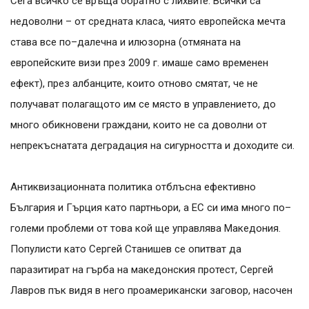
Сега всичко се връща обратно с лихвите. Всички са
недоволни – от средната класа, чиято европейска мечта
става все по–далечна и илюзорна (отмяната на
европейските визи през 2009 г. имаше само временен
ефект), през албанците, които отново смятат, че не
получават полагащото им се място в управлението, до
много обикновени граждани, които не са доволни от
непрекъснатата деградация на сигурността и доходите си.
Антиквизационната политика отблъсна ефективно
България и Гърция като партньори, а ЕС си има много по–
големи проблеми от това кой ще управлява Македония.
Популисти като Сергей Станишев се опитват да
паразитират на гърба на македонския протест, Сергей
Лавров пък видя в него проамерикански заговор, насочен