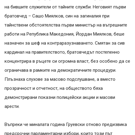
на бившите служители от тайните служби. Неговият първи
братовчед – Сашо Миялков, син на загиналия при
тайнствени обстоятелства първи министър на вътрешните
работи на Република Македония, Йордан Миялков, беше
назначен за шеф на контраразузнаването. Смятан за сив
кардинал на правителството, братовчедът постепенно
концентрира в ръцете си огромна власт, без особено да се
ограничава в рамките на демократичните процедури.
Плъзнаха слухове за масово подслушване, а вместо
прозрачност и отчетност, на обществото бяха
демонстрирани показни полицейски акции и масови
арести.
Въпреки че миналата година Груевски отново предизвика
предсрочни парламентарни избори, които този път