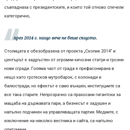
съвпаднаха с президентските, и които той отново спечели
категорично,
през 2014 г. нищо вече не беше същото.
Столицата е обезобразена от проекта „Скопие 2014“ и
центърът е задръстен от огромни кичозни статуи и грозни
нови сгради. Голяма част от града е префасонирана в
нещо като гротесков мутробарок, с колонади и
балюстради, но ефектът е само външен, институциите са
все така старите. Непрозрачно са прахосани гигантски за
мащаба на държавата пари, а бизнесът е задушен и
напълно подчинен на управляващата партия. Медиите, с
изключение на няколко вестника и сайта, са напълно
опитомени.