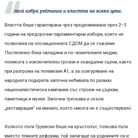
той избра рейтинга и властта на всяка цена.
Властта беше гарантирана чрез предизвикване през 2–3
години на предсрочни парламентарни избори, които не
позволиха на опозиционната СДСМ да се съвземе.
Постепенно бяха овладяни и по–влиятелните медии,
понякога с изключително грозни и скандални сцени, както
при разгрома на телевизия А1, а за осигуряване на
народната подкрепа започна небивала по размах
националистическа кампания със строеж на църкви,
паметници и музеи. Започна трескава и скъпа
„реставрация“ на минало, което никога не е съществувало.
Колкото пъти Груевски беше на кръстопът, толкова пъти
вместо тежките реформи, той залагаше на роднините си и