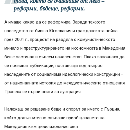
това, което се очакваше от него –
реформи, бъдеще, реформи.
А имаше какво да се реформира. Заради тежкото
наследство от бивша Югославия и гражданската война
през 2001 г., процесът на раздяла с комунистическото
минало и преструктурирането на икономиката в Македония
беше застинал в съвсем начален етап. Плахо започнаха да
се появяват публикации, поставящи под въпрос
наследените от социализма идеологически конструкции –
от националната история до междуетническите отношения.
Правеха се първи опити за лустрация.
Належащ за решаване беше и спорът за името с Гърция,
който допълнително спъваше приобщаването на
Македония към цивилизования свят.