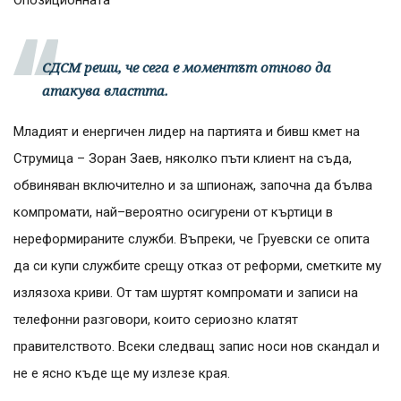
СДСМ реши, че сега е моментът отново да
атакува властта.
Младият и енергичен лидер на партията и бивш кмет на
Струмица – Зоран Заев, няколко пъти клиент на съда,
обвиняван включително и за шпионаж, започна да бълва
компромати, най–вероятно осигурени от къртици в
нереформираните служби. Въпреки, че Груевски се опита
да си купи службите срещу отказ от реформи, сметките му
излязоха криви. От там шуртят компромати и записи на
телефонни разговори, които сериозно клатят
правителството. Всеки следващ запис носи нов скандал и
не е ясно къде ще му излезе края.