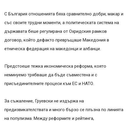
С България отношенията бяха сравнително добри, макар и
със своите трудни моменти, а политическата система на
държавата беше регулирана от Охридския рамков
договор, който дефакто превръщаше Македония в
етническа федерация на македонци и албанци.
Предстоеше тежка икономическа реформа, която
неминуемо трябваше да бъде съвместена и с
присъединителните процеси към ЕС и НАТО.
За съжаление, Груевски не издържа на
предизвикателствата и много бързо се плъзна по линията
на популизма. Между реформите и рейтинга,