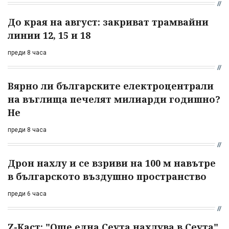
До края на август: закриват трамвайни
линии 12, 15 и 18
преди 8 часа
Вярно ли българските електроцентрали
на въглища печелят милиарди годишно?
Не
преди 8 часа
Дрон нахлу и се взриви на 100 м навътре
в българското въздушно пространство
преди 6 часа
Z-Каст: "Още една Сеута нахлува в Сеута".