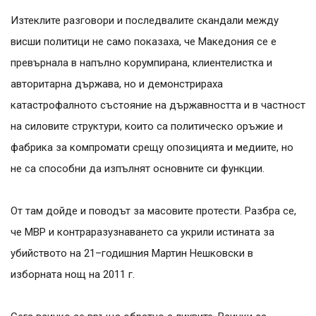
Изтеклите разговори и последвалите скандали между
висши политици не само показаха, че Македония се е
превърнала в напълно корумпирана, клиентелистка и
авторитарна държава, но и демонстрираха
катастрофалното състояние на държавността и в частност
на силовите структури, които са политическо оръжие и
фабрика за компромати срещу опозицията и медиите, но
не са способни да изпълнят основните си функции.
От там дойде и поводът за масовите протести. Разбра се,
че МВР и контраразузнаването са укрили истината за
убийството на 21–годишния Мартин Нешковски в
изборната нощ на 2011 г.