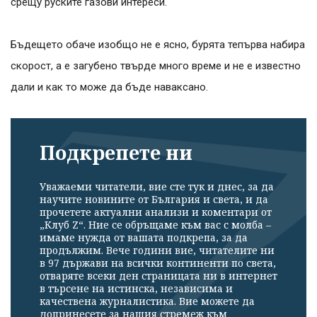
срещу руските газови интереси.
Бъдещето обаче изобщо не е ясно, бурята тепърва набира
скорост, а е загубено твърде много време и не е известно
дали и как то може да бъде наваксано.
Подкрепете ни
Уважаеми читатели, вие сте тук и днес, за да
научите новините от България и света, и да
прочетете актуални анализи и коментари от
„Клуб Z“. Ние се обръщаме към вас с молба –
имаме нужда от вашата подкрепа, за да
продължим. Вече години вие, читателите ни
в 97 държави на всички континенти по света,
отваряте всеки ден страницата ни в интернет
в търсене на истинска, независима и
качествена журналистика. Вие можете да
допринесете за нашия стремеж към