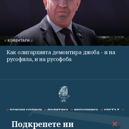
КОМЕНТАРИ
Как олигархията демонтира джоба - и на
русофила, и на русофоба
ВСИЧКИ НОВИНИ
ПОЛИТИКА
ИКОНОМИКА
СВЕТЪТ
Подкрепете ни
СПОРТ
КУЛТУРА
ТЕХНОЛОГИИ
КАЛЕЙДОСКОП