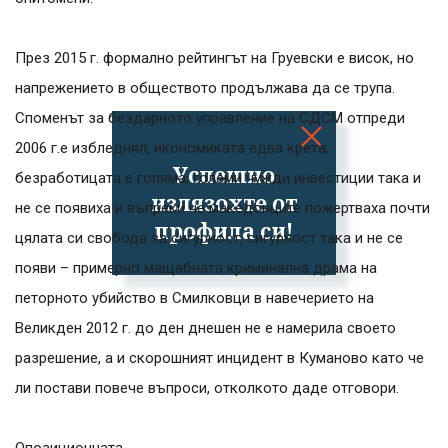
През 2015 г. формално рейтингът на Груевски е висок, но
напрежението в обществото продължава да се трупа.
Споменът за бездарното управление на СДСМ отпреди
2006 г.е избледнял, икономиката едва крета,
Успешно
безработицата е голяма, големи чужди инвестиции така и
излязохте от
не се появиха и въпреки че македонците пожертваха почти
профила си!
цялата си свобода за сигурност, сигурност така и не се
появи – примерно мащабната криминална драма на
петорното убийство в Смилковци в навечерието на
Великден 2012 г. до ден днешен не е намерила своето
разрешение, а и скорошният инцидент в Куманово като че
ли постави повече въпроси, отколкото даде отговори.
Опозиционната