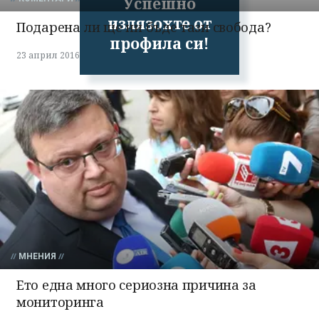
Успешно
излязохте от
Подарена ли ще ни бъде тази свобода?
профила си!
23 април 2016
МНЕНИЯ
Ето една много сериозна причина за
мониторинга