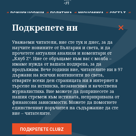
ВСИЧКИ НОВИНИ
ПОЛИТИКА
ИКОНОМИКА
СВЕТЪТ
Подкрепете ни
СПОРТ
КУЛТУРА
ТЕХНОЛОГИИ
КАЛЕЙДОСКОП
МНЕНИЯ
Уважаеми читатели, вие сте тук и днес, за да
научите новините от България и света, и да
прочетете актуални анализи и коментари от
„Клуб Z“. Ние се обръщаме към вас с молба –
имаме нужда от вашата подкрепа, за да
продължим. Вече години вие, читателите ни в 97
Общи условия
Политика за поверителност
държави на всички континенти по света,
отваряте всеки ден страницата ни в интернет в
Реклама
Партньори
Контакти
За Клуб Z
търсене на истинска, независима и качествена
Екип
Подкрепете ни
журналистика. Вие можете да допринесете за
нашия стремеж към истината, неприкривана от
финансови зависимости. Можете да помогнете
единственият поръчител на съдържание да сте
Издател на www.clubz.bg е „Клуб Зебра Медия“ ЕООД, София, ул. "Алеко
вие – читателите.
Константинов" 3. Всички права запазени 2026 „Клуб Зебра Медия“
ЕООД.
Препечатването на материали, снимки и видео от www.clubz.bg без
разрешение ще бъде преследвано по съдебен път, съгласно
ПОДКРЕПЕТЕ CLUBZ
ОБЩИТЕ УСЛОВИЯ