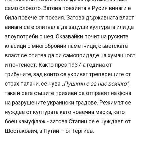
само словото. Затова поезията в Русия винаги е
била повече от поезия. Затова държавната власт
винаги се е опитвала да задуши културата или да
злоупотреби с нея. Оказвайки почит на руските
класици с многобройни паметници, съветската
власт се опитва да си самопридаде на хуманност
и почтеност. Както през 1937-а година от
трибуните, зад които се укриват треперещите от
страх палачи, се чува
„Пушкин е за нас всичко“
,
така и сега същите призиви се отправят на фона
на разрушените украински градове. Режимът се
нуждае от културата като човечна маска, като
боен камуфлаж - затова Сталин се е нуждаел от
Шостакович, а Путин – от Гергиев.