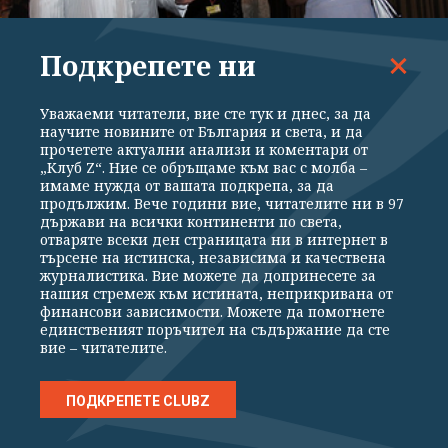
Подкрепете ни
МНЕНИЯ
Уважаеми читатели, вие сте тук и днес, за да
Не знам ядките, поръчани от парламента, за
научите новините от България и света, и да
прочетете актуални анализи и коментари от
кого са, но предполагам са за семейство
„Клуб Z“. Ние се обръщаме към вас с молба –
Баневи
имаме нужда от вашата подкрепа, за да
продължим. Вече години вие, читателите ни в 97
държави на всички континенти по света,
отваряте всеки ден страницата ни в интернет в
търсене на истинска, независима и качествена
журналистика. Вие можете да допринесете за
нашия стремеж към истината, неприкривана от
финансови зависимости. Можете да помогнете
единственият поръчител на съдържание да сте
вие – читателите.
ПОДКРЕПЕТЕ CLUBZ