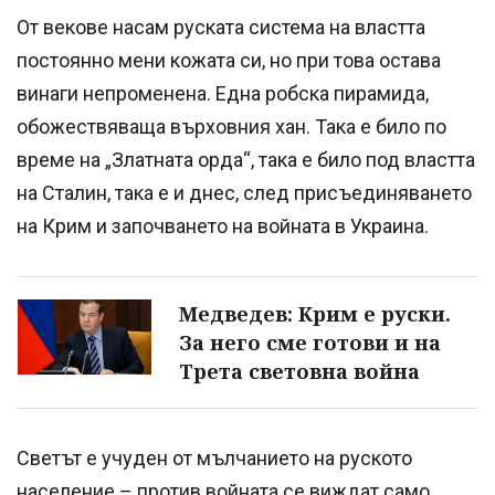
От векове насам руската система на властта
постоянно мени кожата си, но при това остава
винаги непроменена. Една робска пирамида,
обожествяваща върховния хан. Така е било по
време на „Златната орда“, така е било под властта
на Сталин, така е и днес, след присъединяването
на Крим и започването на войната в Украина.
Медведев: Крим е руски.
За него сме готови и на
Трета световна война
Светът е учуден от мълчанието на руското
население – против войната се виждат само