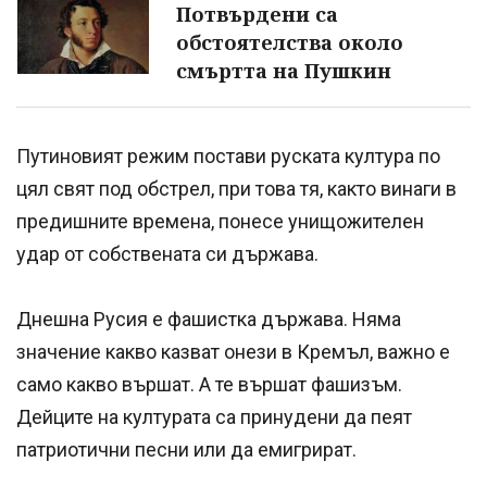
Потвърдени са
обстоятелства около
смъртта на Пушкин
Путиновият режим постави руската култура по
цял свят под обстрел, при това тя, както винаги в
предишните времена, понесе унищожителен
удар от собствената си държава.
Днешна Русия е фашистка държава. Няма
значение какво казват онези в Кремъл, важно е
само какво вършат. А те вършат фашизъм.
Дейците на културата са принудени да пеят
патриотични песни или да емигрират.