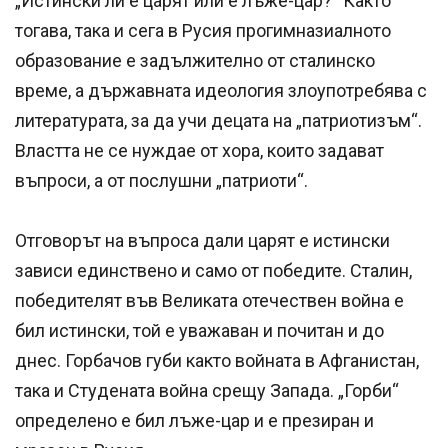
„Истински ли е царят или е лъже-цар?“ Както
тогава, така и сега в Русия прогимназиалното
образование е задължително от сталинско
време, а държавната идеология злоупотребява с
литературата, за да учи децата на „патриотизъм“.
Властта не се нуждае от хора, които задават
въпроси, а от послушни „патриоти“.
Отговорът на въпроса дали царят е истински
зависи единствено и само от победите. Сталин,
победителят във Великата отечествен война е
бил истински, той е уважаван и почитан и до
днес. Горбачов губи както войната в Афганистан,
така и Студената война срещу Запада. „Горби“
определено е бил лъже-цар и е презиран и