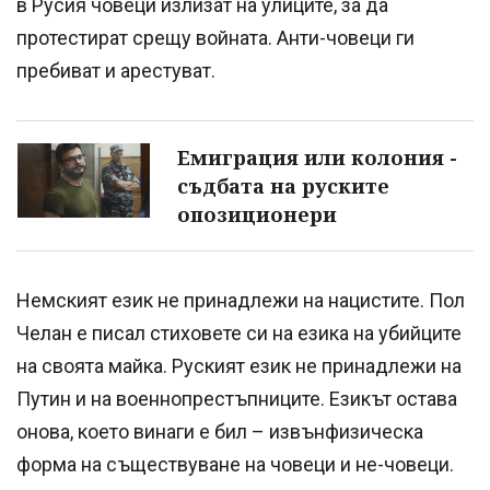
в Русия човеци излизат на улиците, за да
протестират срещу войната. Анти-човеци ги
пребиват и арестуват.
Емиграция или колония -
съдбата на руските
опозиционери
Немският език не принадлежи на нацистите. Пол
Челан е писал стиховете си на езика на убийците
на своята майка. Руският език не принадлежи на
Путин и на военнопрестъпниците. Езикът остава
онова, което винаги е бил – извънфизическа
форма на съществуване на човеци и не-човеци.