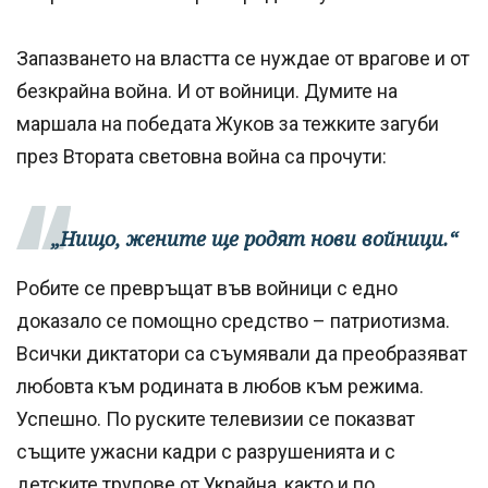
Запазването на властта се нуждае от врагове и от
безкрайна война. И от войници. Думите на
маршала на победата Жуков за тежките загуби
през Втората световна война са прочути:
„Нищо, жените ще родят нови войници.“
Робите се превръщат във войници с едно
доказало се помощно средство – патриотизма.
Всички диктатори са съумявали да преобразяват
любовта към родината в любов към режима.
Успешно. По руските телевизии се показват
същите ужасни кадри с разрушенията и с
детските трупове от Украйна, както и по