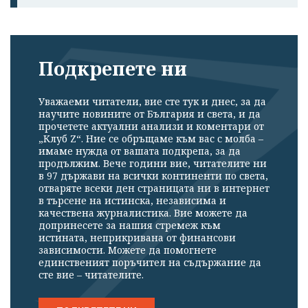
Подкрепете ни
Уважаеми читатели, вие сте тук и днес, за да
научите новините от България и света, и да
прочетете актуални анализи и коментари от
„Клуб Z“. Ние се обръщаме към вас с молба –
имаме нужда от вашата подкрепа, за да
продължим. Вече години вие, читателите ни
в 97 държави на всички континенти по света,
отваряте всеки ден страницата ни в интернет
в търсене на истинска, независима и
качествена журналистика. Вие можете да
допринесете за нашия стремеж към
истината, неприкривана от финансови
зависимости. Можете да помогнете
единственият поръчител на съдържание да
сте вие – читателите.