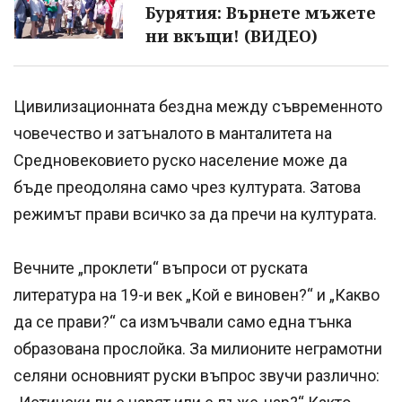
Бурятия: Върнете мъжете
ни вкъщи! (ВИДЕО)
Цивилизационната бездна между съвременното
човечество и затъналото в манталитета на
Средновековието руско население може да
бъде преодоляна само чрез културата. Затова
режимът прави всичко за да пречи на културата.
Вечните „проклети“ въпроси от руската
литература на 19-и век „Кой е виновен?“ и „Какво
да се прави?“ са измъчвали само една тънка
образована прослойка. За милионите неграмотни
селяни основният руски въпрос звучи различно: