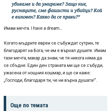
убиваме и да умираме? Защо ние,
руснаците, сме фашисти и убийци? Кой
е виновен? Какво да се прави?“
Имам мечта. I have a dream...
Когато мъдрите евреи се събуждат сутрин, те
благодарят на Бога, че им е върнал душите. Имам
тази мечта, макар да знам, че тя никога няма да
се сбъдне. Един ден страната ми ще се събуди,
ужасена от нощния кошмар, и ще си каже:
„Господи, благодаря ти, че ни върна душата!“.
Още по темата