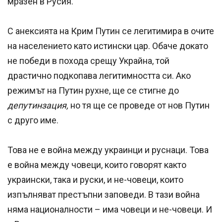
мразен в Русия.
С анексията на Крим Путин се легитимира в очите
на населението като истински цар. Обаче докато
не победи в похода срещу Украйна, той
драстично подкопава легитимността си. Ако
режимът на Путин рухне, ще се стигне до
депутинзация,
но тя ще се проведе от нов Путин
с друго име.
Това не е война между украинци и руснаци. Това
е война между човеци, които говорят както
украински, така и руски, и не-човеци, които
изпълняват престъпни заповеди. В тази война
няма националности – има човеци и не-човеци. И