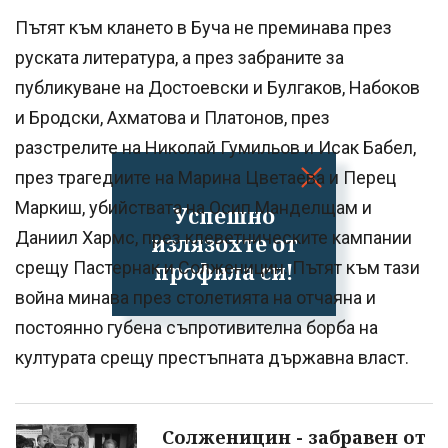
Пътят към клането в Буча не преминава през
руската литература, а през забраните за
публикуване на Достоевски и Булгаков, Набоков
и Бродски, Ахматова и Платонов, през
разстрелите на Николай Гумильов и Исак Бабел,
през трагедиите на Марина Цветаева и Перец
Маркиш, убийствата на Осип Манделщам и
Успешно
Даниил Хармс, през клеветническите кампании
излязохте от
срещу Пастернак и Солженицин. Пътят към тази
профила си!
война минава през столетията на отчаяна и
постоянно губена съпротивителна борба на
културата срещу престъпната държавна власт.
Солженицин - забравен от