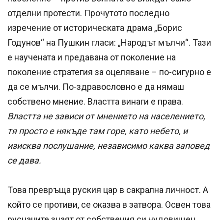
отделни протести. Прочутото последно
изречение от историческата драма „Борис
Годунов“ на Пушкин гласи: „Народът мълчи“. Тази
е научената и предавана от поколение на
поколение стратегия за оцеляване – по-сигурно е
да се мълчи. По-здравословно е да нямаш
собствено мнение. Властта винаги е права.
Властта не зависи от мнението на населението,
тя просто е някъде там горе, като небето, и
изисква послушание, независимо каква заповед
се дава.
Това превръща руския цар в сакрална личност. А
който се противи, се оказва в затвора. Освен това
руснаците знаят от собствения си чудовищен