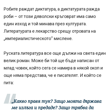
Робите раждат диктатура, а диктатурата ражда
роби – от този дяволски кръговрат има само
един изход и той минава през културата.
Литературата е лекарство срещу отровата на
„империалистическото“ мислене.
Руската литература все още дължи на света един
велик роман. Може би той ще бъде написан от
млад човек, който сега се намира в някой окоп и
още няма представа, че е писателят. И който се
пита:
„Какво правя тук? Защо моята държава
ме излъга и предаде? Защо трябва да