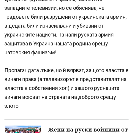
западните телевизии, но се обяснява, че
градовете били разрушени от украинската армия,
а децата били изнасилвани и убивани от
украинските нацисти. Та нали руската армия
защитава в Украина нашата родина срещу
натовския фашизъм!
Пропагандата лъже, но й вярват, защото властта е
винаги права (а телевизорът е представителят на
властта в собствения хол) и защото руснаците
винаги воюват на страната на доброто срещу
злото.
Жени на руски войници от