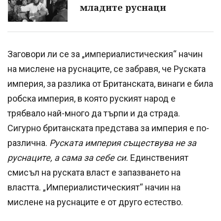
младите руснаци
Заговори ли се за „империалистическия“ начин
на мислене на руснаците, се забравя, че Руската
империя, за разлика от Британската, винаги е била
робска империя, в която руският народ е
трябвало най-много да търпи и да страда.
Сигурно британската представа за империя е по-
различна.
Руската империя съществува не за
руснаците, а сама за себе си.
Единственият
смисъл на руската власт е запазването на
властта. „Империалистическият“ начин на
мислене на руснаците е от друго естество.