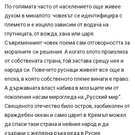
По-голямата часто от населението още живее
духом в миналото: човекът се идентифицира с
племето и е изцяло зависим от водача на
глутницата, от вожда, хана или царя.
Съвременният човек поема сам отговорността за
моралните си решения. А когато злото произлиза
от собствената страна, той застава срещу нея и
народа си. Повечето руснаци живеят все още в
епоха, в която собственото племе винаги е право.
А държавната власт набива в мозъците им от
поколения насам мирогледа на „Русский мир“.
Свещеното отечество било остров, заобиколен от
враждебен океан и само царят в Кремъл можел
да спаси тази страна и нейния народ и да
съхрани с желязна ръка реда в Русия.