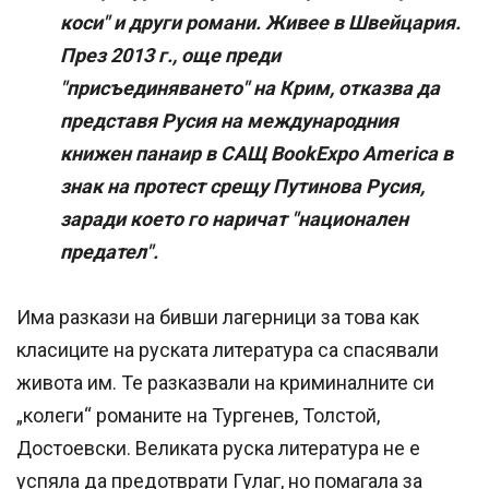
коси" и други романи. Живее в Швейцария.
През 2013 г., още преди
"присъединяването" на Крим, отказва да
представя Русия на международния
книжен панаир в САЩ BookExpo America в
знак на протест срещу Путинова Русия,
заради което го наричат "национален
предател".
Има разкази на бивши лагерници за това как
класиците на руската литература са спасявали
живота им. Те разказвали на криминалните си
„колеги“ романите на Тургенев, Толстой,
Достоевски. Великата руска литература не е
успяла да предотврати Гулаг, но помагала за