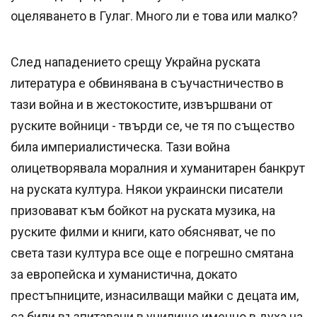
оцеляването в Гулаг. Много ли е това или малко?
След нападението срещу Украйна руската
литература е обвинявана в съучастничество в
тази война и в жестокостите, извършвани от
руските войници - твърди се, че тя по същество
била империалистическа. Тази война
олицетворявала моралния и хуманитарен банкрут
на руската култура. Някои украински писатели
призовават към бойкот на руската музика, на
руските филми и книги, като обясняват, че по
света тази култура все още е погрешно смятана
за европейска и хуманистична, докато
престъпниците, изнасилващи майки с децата им,
са били възпитавани в училище именно в духа на