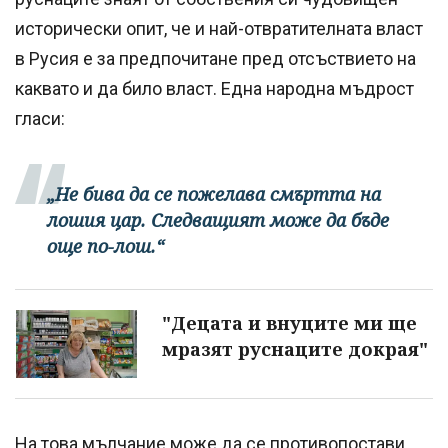
исторически опит, че и най-отвратителната власт
в Русия е за предпочитане пред отсъствието на
каквато и да било власт. Една народна мъдрост
гласи:
„Не бива да се пожелава смъртта на
лошия цар. Следващият може да бъде
още по-лош.“
"Децата и внуците ми ще
мразят руснаците докрая"
На това мълчание може да се противопостави