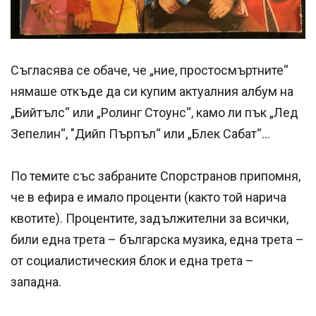
Съгласява се обаче, че „ние, простосмъртните“
нямаше откъде да си купим актуалния албум на
„Бийтълс“ или „Ролинг Стоунс“, камо ли пък „Лед
Зепелин“, "Дийп Пърпъл“ или „Блек Сабат“...
По темите със забраните Спорстранов припомня,
че в ефира е имало проценти (както той нарича
квотите). Процентите, задължителни за всички,
били една трета – българска музика, една трета –
от социалистическия блок и една трета –
западна.