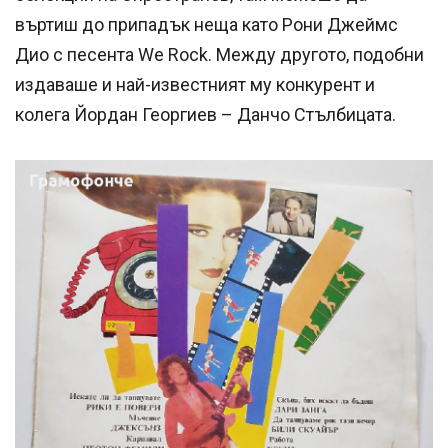
въртиш до припадък неща като Рони Джеймс
Дио с песента We Rock. Между другото, подобни
издаваше и най-известният му конкурент и
колега Йордан Георгиев – Данчо Стълбицата.