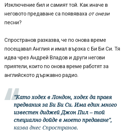
Изключение бил и самият той. Как иначе в
неговото предаване са появяваха
от онези
песни?
Спространов разказва, че по онова време
посещавал Англия и имал вързка с Би Би Си. Тя
идва чрез Андрей Владов и други негови
приятели, които по онова време работят за
английското държавно радио.
"Като ходех в Лондон, ходех да правя
предвания за Би Би Си. Има един много
известен диджей Джон Пил – той
специално дойде в моето предаване",
казва днес Спространов.