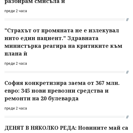
разбирам смисъла ѝ
преди 2 часа
"Страхът от промяната не е излекувал
нито един пациент." Здравната
министърка реагира на критиките към
плана ѝ
преди 2 часа
София конкретизира заема от 367 млн.
евро: 345 нови превозни средства и
ремонти на 20 булеварда
преди 2 часа
ДЕНЯТ В НЯКОЛКО РЕДА: Новините май са