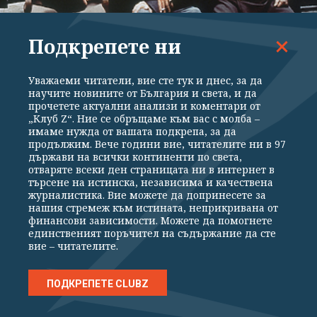
Подкрепете ни
МИНАЛО
Уважаеми читатели, вие сте тук и днес, за да
научите новините от България и света, и да
Тайнственост между "големите трима"... 80 г.
прочетете актуални анализи и коментари от
от началото на Ялтенската конференция
„Клуб Z“. Ние се обръщаме към вас с молба –
имаме нужда от вашата подкрепа, за да
продължим. Вече години вие, читателите ни в 97
държави на всички континенти по света,
отваряте всеки ден страницата ни в интернет в
търсене на истинска, независима и качествена
журналистика. Вие можете да допринесете за
нашия стремеж към истината, неприкривана от
финансови зависимости. Можете да помогнете
единственият поръчител на съдържание да сте
вие – читателите.
ПОДКРЕПЕТЕ CLUBZ