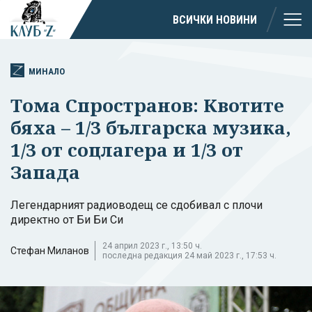
ВСИЧКИ НОВИНИ
МИНАЛО
Тома Спространов: Квотите
бяха – 1/3 българска музика,
1/3 от соцлагера и 1/3 от
Запада
Легендарният радиоводещ се сдобивал с плочи
директно от Би Би Си
24 април 2023 г., 13:50 ч.
Стефан Миланов
последна редакция 24 май 2023 г., 17:53 ч.