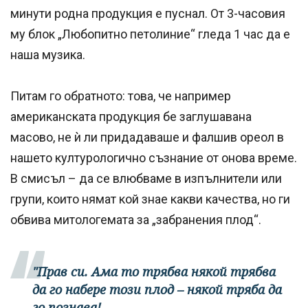
минути родна продукция е пуснал. От 3-часовия
му блок „Любопитно петолиние“ гледа 1 час да е
наша музика.
Питам го обратното: това, че например
американската продукция бе заглушавана
масово, не ѝ ли придадаваше и фалшив ореол в
нашето културологично съзнание от онова време.
В смисъл – да се влюбваме в изпълнители или
групи, които нямат кой знае какви качества, но ги
обвива митологемата за „забранения плод“.
"Прав си. Ама то трябва някой трябва
да го набере този плод – някой тряба да
го познава!