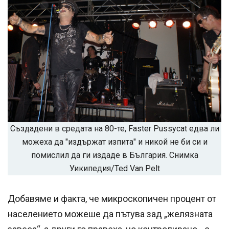
Създадени в средата на 80-те, Faster Pussycat едва ли
можеха да "издържат изпита" и никой не би си и
помислил да ги издаде в България. Снимка
Уикипедия/Ted Van Pelt
Добавяме и факта, че микроскопичен процент от
населението можеше да пътува зад „желязната