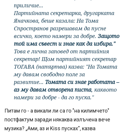
приличие...
Партийната секретарка, другарката
Яначкова, беше казала: На Тома
Спространов разрешавам да пусне
всичко, което намери за добре.
Защото
той има съвест и знае как да избира."
Това е лична заповед от партийния
секретар! Щом партийният секретар
ТОГАВА (натъртва) казва: "На Томата
му давам свободно поле за
развитие...
Томата си знае работата –
аз му давам отворена писта
, каквото
намери за добре - да го пуска."
Питам го - а викали ли са го "на килимчето"
постфактум заради някаква излъчена вече
музика? „Ами, аз и Kiss пусках", казва