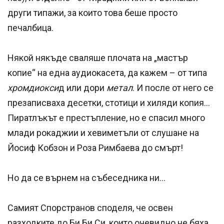
други типажи, за които това беше просто
печалбица.
Някой някъде сваляше плочата на „мастър
копие“ на една аудиокасета, да кажем – от типа
хромдиокси
д или дори
метал
. И после от него се
презаписваха десетки, стотици и хиляди копия...
Пиратлъкът е престъпление, но е спасил много
млади рокаджии и хевиметъли от слушане на
Йосиф Кобзон и Роза Римбаева до смърт!
Но да се върнем на събеседника ни...
Самият Спорстранов споделя, че освен
разходките до Би Би Си, които очевидно не бяха