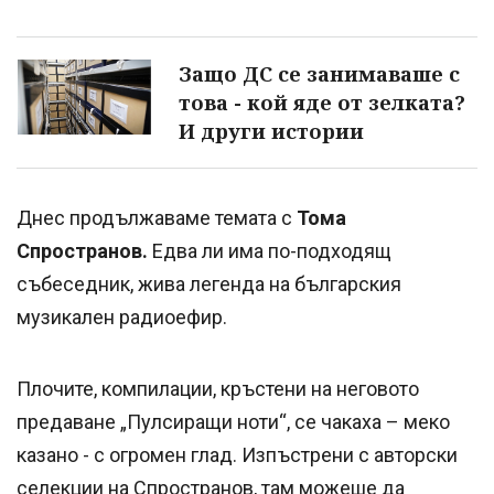
Защо ДС се занимаваше с
това - кой яде от зелката?
И други истории
Днес продължаваме темата с
Тома
Спространов.
Едва ли има по-подходящ
събеседник, жива легенда на българския
музикален радиоефир.
Плочите, компилации, кръстени на неговото
предаване „Пулсиращи ноти“, се чакаха – меко
казано - с огромен глад. Изпъстрени с авторски
селекции на Спространов, там можеше да