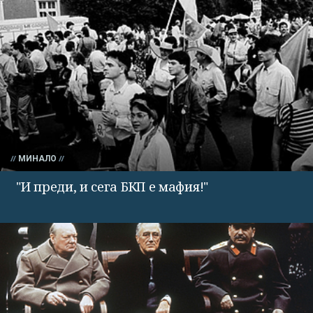
МИНАЛО
"И преди, и сега БКП е мафия!"