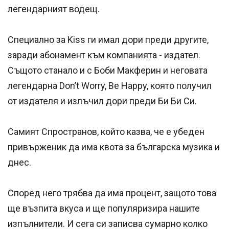
легендарният водещ.
Специално за Kiss ги имал дори преди другите,
заради абонамент към компанията - издател.
Същото станало и с Боби Макферин и неговата
легендарна Don’t Worry, Be Happy, която получил
от издателя и излъчил дори преди Би Би Си.
Самият Спространов, който казва, че е убеден
привърженик да има квота за българска музика и
днес.
Според него трябва да има процент, защото това
ще възпита вкуса и ще популяризира нашите
изпълнители. И сега си записва сумарно колко