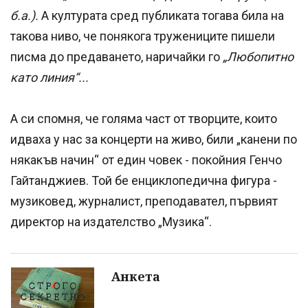
б.а.).
А културата сред публиката тогава била на
такова ниво, че понякога тружениците пишели
писма до предаването, наричайки го
„Любопитно
като линия“...
А си спомня, че голяма част от творците, които
идваха у нас за концерти на живо, били „канени по
някакъв начин“ от един човек - покойния Генчо
Гайтанджиев. Той бе енциклопедична фигура -
музиковед, журналист, преподавател, първият
директор на издателство „Музика“.
Анкета