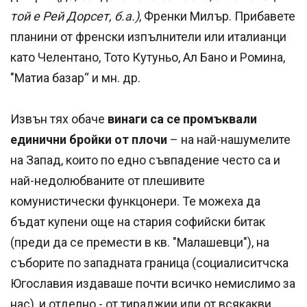
той е Рей Дорсет, б.а.)
, Френки Милър. Прибавете
планини от френски изпълнители или италианци
като Челентано, Тото Кутуньо, Ал Бано и Ромина,
"Матиа базар“ и мн. др.
Извън тях обаче
винаги са се промъквали
единични бройки от плочи
– на най-нашумелите
на Запад, които по едно съвпадение често са и
най-недолюбваните от плешивите
комунистически функцонери. Те можеха да
бъдат купени още на стария софийски битак
(преди да се премести в кв. "Малашевци"), на
съборите по западната граница (социалиситчска
Югославия издаваше почти всичко немислимо за
нас), и отделно - от тираджии или от всякакви