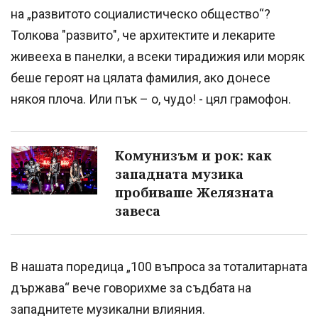
на „развитото социалистическо общество“?
Толкова "развито", че архитектите и лекарите
живееха в панелки, а всеки тирадижия или моряк
беше героят на цялата фамилия, ако донесе
някоя плоча. Или пък – о, чудо! - цял грамофон.
Комунизъм и рок: как
западната музика
пробиваше Желязната
завеса
В нашата поредица „100 въпроса за тоталитарната
държава“ вече говорихме за съдбата на
западнитете музикални влияния.