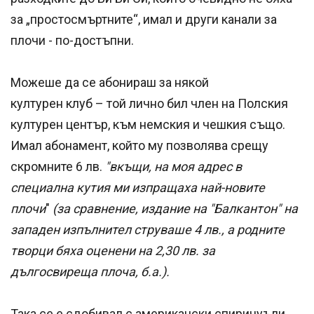
за „простосмъртните“, имал и други канали за
плочи - по-достъпни.
Можеше да се абонираш за някой
културен клуб – той лично бил член на Полския
културен център, към немския и чешкия също.
Имал абонамент, който му позволява срещу
скромните 6 лв.
"вкъщи, на моя адрес в
специална кутия ми изпращаха най-новите
плочи
"
(за сравнение, издание на "Балкантон" на
западен изпълнител струваше 4 лв., а родните
творци бяха оценени на 2,30 лв. за
дългосвиреща плоча, б.а.).
Така се е сдобивал с американски спиричуъли,