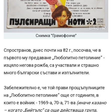
Снимка "Грамофонче"
Спространов, днес почти на 82 г., посочва, че в
първото му предаване „Любопитно петолиние“ -
изцяло негова рожба, са участвали и страшно
много български състави и изпълнители.
Забележително е, че той прави прощъпулниците
на „Любопитно петолиние“ още от годините, в
които е войник - 1969-а, 70-а, 71-ва
(иначе казано
– когато „Бийтълс“ са още действаща група,