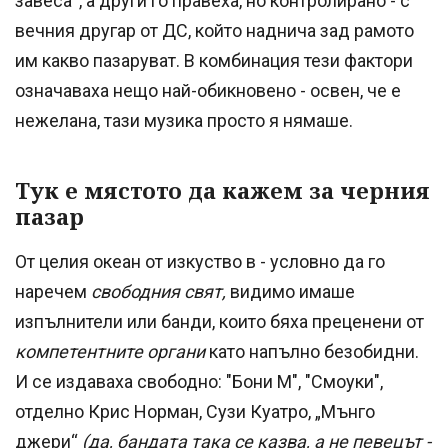
завеса“, а други го правеха, но контролирано - с
вечния другар от ДС, който наднича зад рамото
им какво пазаруват. В комбинация тези фактори
означаваха нещо най-обикновено - освен, че е
нежелана, тази музика просто я нямаше.
Тук е мястото да кажем за черния
пазар
От целия океан от изкуство в - условно да го
наречем
свободния свят,
видимо имаше
изпълнители или банди, които бяха преценени от
компетентните органи
като напълно безобидни.
И се издаваха свободно: "Бони М", "Смоуки",
отделно Крис Норман, Сузи Куатро, „Мънго
джери“
(да, бандата така се казва, а не певецът -