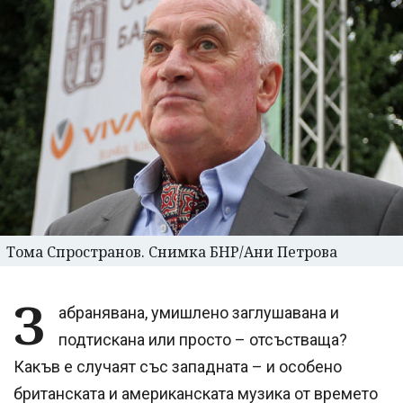
Тома Спространов. Снимка БНР/Ани Петрова
З
абранявана, умишлено заглушавана и
подтискана или просто – отсъстваща?
Какъв е случаят със западната – и особено
британската и американската музика от времето