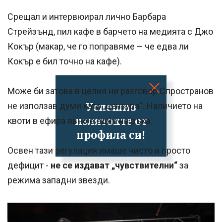
Срещал и интервюирал лично Барбара
Стрейзънд, пил кафе в барчето на медията с Джо
Кокър (макар, че го поправяме – че едва ли
Кокър е бил точно на кафе).
Може би затова в целия ни разговор Спространов
Успешно
не използав думи като „цензура“. Наличието на
излязохте от
квоти в ефира явно е едно на ръка.
профила си!
Освен тази регулация имаше чисто и просто
дефицит -
не се издават „чувствителни“
за
режима западни звезди.