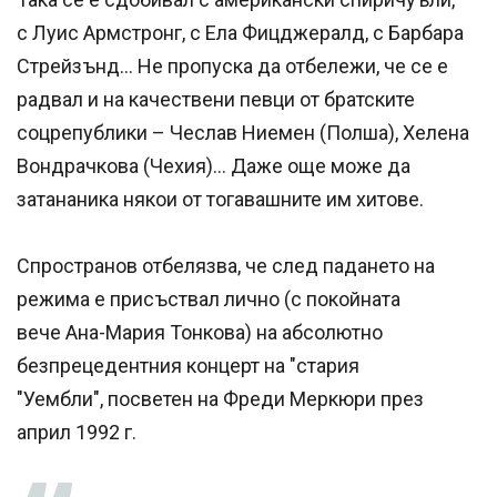
с Луис Армстронг, с Ела Фицджералд, с Барбара
Стрейзънд... Не пропуска да отбележи, че се е
радвал и на качествени певци от братските
соцрепублики – Чеслав Ниемен (Полша), Хелена
Вондрачкова (Чехия)... Даже още може да
затананика някои от тогавашните им хитове.
Спространов отбелязва, че след падането на
режима е присъствал лично (с покойната
вече Ана-Мария Тонкова) на абсолютно
безпрецедентния концерт на "стария
"Уембли", посветен на Фреди Меркюри през
април 1992 г.