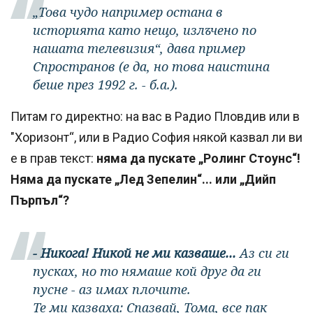
„Това чудо например остана в
историята като нещо, излъчено по
нашата телевизия“, дава пример
Спространов (е да, но това наистина
беше през 1992 г. - б.а.).
Питам го директно: на вас в Радио Пловдив или в
"Хоризонт“, или в Радио София някой казвал ли ви
е в прав текст:
няма да пускате „Ролинг Стоунс“!
Няма да пускате „Лед Зепелин“... или „Дийп
Пърпъл“?
- Никога! Никой не ми казваше...
Аз си ги
пусках, но то нямаше кой друг да ги
пусне - аз имах плочите.
Те ми казваха: Спазвай, Тома, все пак