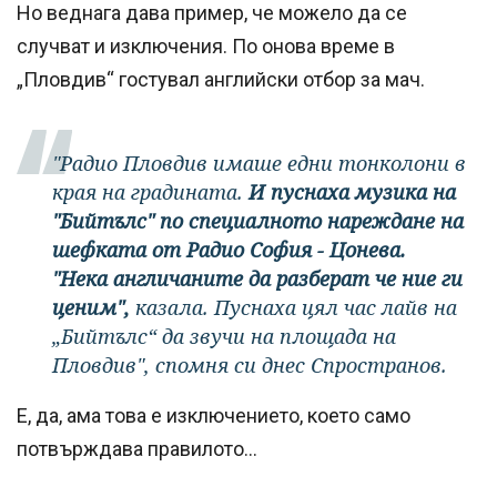
Но веднага дава пример, че можело да се
случват и изключения. По онова време в
„Пловдив“ гостувал английски отбор за мач.
"Радио Пловдив имаше едни тонколони в
края на градината.
И пуснаха музика на
"Бийтълс" по специалното нареждане на
шефката от Радио София - Цонева.
"Нека англичаните да разберат че ние ги
ценим",
казала. Пуснаха цял час лайв на
„Бийтълс“ да звучи на площада на
Пловдив", спомня си днес Спространов.
Е, да, ама това е изключението, което само
потвърждава правилото...