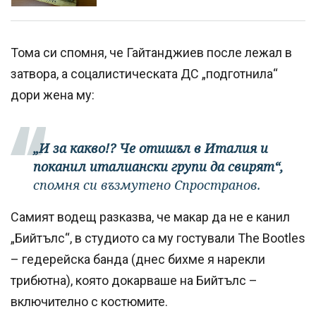
Тома си спомня, че Гайтанджиев после лежал в
затвора, а соцалистическата ДС „подготнила“
дори жена му:
„И за какво!? Че отишъл в Италия и
поканил италиански групи да свирят“,
спомня си възмутено Спространов.
Самият водещ разказва, че макар да не е канил
„Бийтълс“, в студиото са му гостували The Bootles
– гедерейска банда (днес бихме я нарекли
трибютна), която докарваше на Бийтълс –
включително с костюмите.