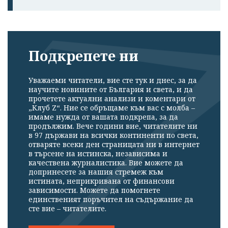
Подкрепете ни
Уважаеми читатели, вие сте тук и днес, за да
научите новините от България и света, и да
прочетете актуални анализи и коментари от
„Клуб Z“. Ние се обръщаме към вас с молба –
имаме нужда от вашата подкрепа, за да
продължим. Вече години вие, читателите ни
в 97 държави на всички континенти по света,
отваряте всеки ден страницата ни в интернет
в търсене на истинска, независима и
качествена журналистика. Вие можете да
допринесете за нашия стремеж към
истината, неприкривана от финансови
зависимости. Можете да помогнете
единственият поръчител на съдържание да
сте вие – читателите.