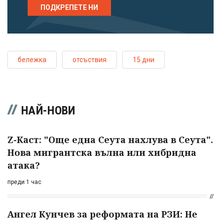
ПОДКРЕПЕТЕ НИ
бележка
отсъствия
15 дни
НАЙ-НОВИ
Z-Каст: "Още една Сеута нахлува в Сеута".
Нова мигрантска вълна или хибридна
атака?
преди 1 час
Ангел Кунчев за реформата на РЗИ: Не