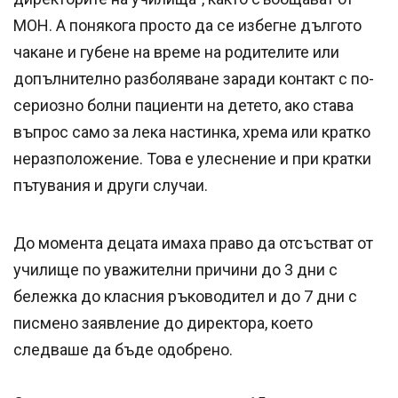
МОН. А понякога просто да се избегне дългото
чакане и губене на време на родителите или
допълнително разболяване заради контакт с по-
сериозно болни пациенти на детето, ако става
въпрос само за лека настинка, хрема или кратко
неразположение. Това е улеснение и при кратки
пътувания и други случаи.
До момента децата имаха право да отсъстват от
училище по уважителни причини до 3 дни с
бележка до класния ръководител и до 7 дни с
писмено заявление до директора, което
следваше да бъде одобрено.