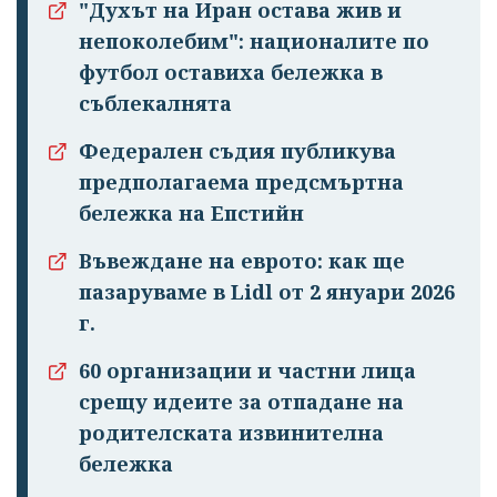
"Духът на Иран остава жив и
непоколебим": националите по
футбол оставиха бележка в
съблекалнята
Федерален съдия публикува
предполагаема предсмъртна
бележка на Епстийн
Успешно
Въвеждане на еврото: как ще
излязохте от
пазаруваме в Lidl от 2 януари 2026
профила си!
г.
60 организации и частни лица
срещу идеите за отпадане на
родителската извинителна
бележка