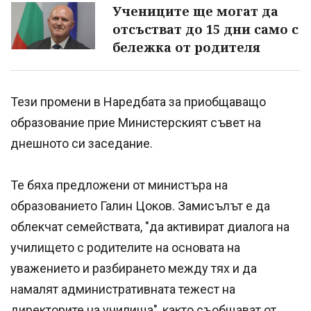
Учениците ще могат да
отсъстват до 15 дни само с
бележка от родителя
Тези промени в Наредбата за приобщаващо
образование прие Министерският съвет на
днешното си заседание.
Те бяха предложени от министъра на
образованието Галин Цоков. Замисълът е да
облекчат семействата, "да активират диалога на
училището с родителите на основата на
уважението и разбирането между тях и да
намалят административната тежест на
директорите на училища", както съобщават от