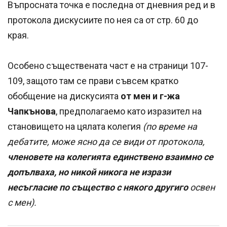
Въпросната точка е последна от дневния ред и в
протокола дискусиите по нея са от стр. 60 до
края.
Особено съществената част е на страници 107-
109, защото там се прави съвсем кратко
обобщение на дискусията
от мен и г-жа
Чапкънова
, предполагаемо като изразител на
становището на цялата колегия
(по време на
дебатите, може ясно да се види от протокола,
членовете на колегията единствено взаимно се
допълваха, но никой никога не изрази
несъгласие по същество с някого другиго
освен
с мен).