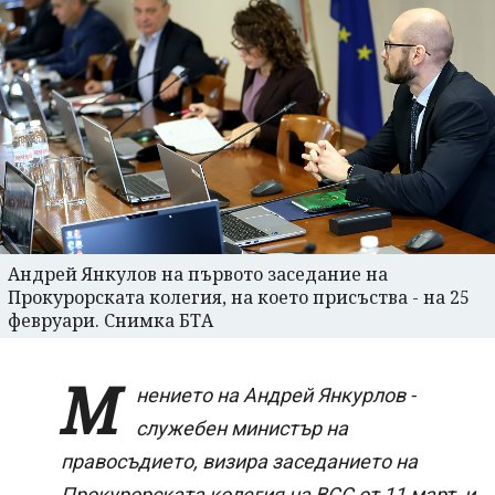
Андрей Янкулов на първото заседание на
Прокурорската колегия, на което присъства - на 25
февруари. Снимка БТА
М
нението на Андрей Янкурлов -
служебен министър на
правосъдието, визира заседанието на
Прокурорската колегия на ВСС от 11 март, и