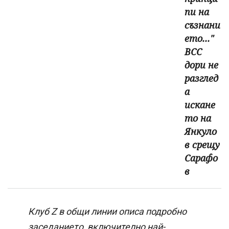
пи на
съзнани
ето..."
ВСС
дори не
разглед
а
искане
то на
Янкуло
в срещу
Сарафо
в
Клуб Z в общи линии описа подробно
заседанието, включително най-