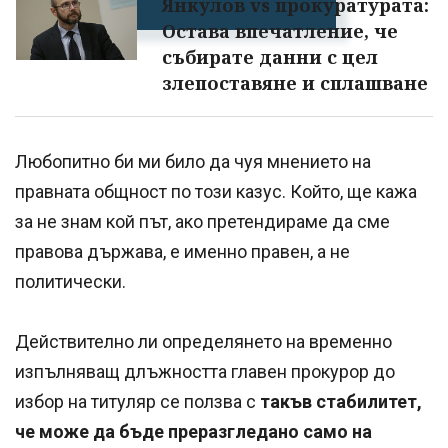
Янкулов vs прокуратурата:
Остава впечатление, че
събирате данни с цел
злепоставяне и сплашване
Любопитно би ми било да чуя мнението на
правната общност по този казус. Който, ще кажа
за не знам кой път, ако претендираме да сме
правова държава, е именно правен, а не
политически.
Действително ли определянето на временно
изпълняващ длъжността главен прокурор до
избор на титуляр се ползва с
такъв стабилитет,
че може да бъде преразгледано само на