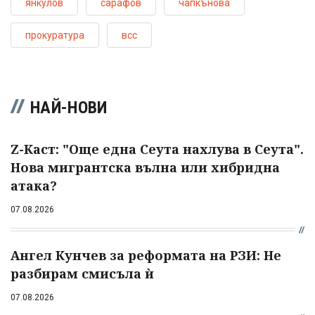
янкулов
сарафов
чапкънова
прокуратура
всс
НАЙ-НОВИ
Z-Каст: "Още една Сеута нахлува в Сеута".
Нова мигрантска вълна или хибридна
атака?
07.08.2026
Ангел Кунчев за реформата на РЗИ: Не
разбирам смисъла ѝ
07.08.2026