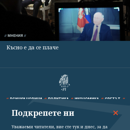
МНЕНИЯ
Късно е да се плаче
ВСИЧКИ НОВИНИ
ПОЛИТИКА
ИКОНОМИКА
СВЕТЪТ
Подкрепете ни
СПОРТ
КУЛТУРА
ТЕХНОЛОГИИ
КАЛЕЙДОСКОП
МНЕНИЯ
Уважаеми читатели, вие сте тук и днес, за да