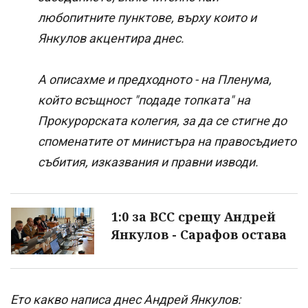
любопитните пунктове, върху които и
Янкулов акцентира днес.
А описахме и предходното - на Пленума,
който всъщност "подаде топката" на
Прокурорската колегия, за да се стигне до
споменатите от министъра на правосъдието
събития, изказвания и правни изводи.
1:0 за ВСС срещу Андрей
Янкулов - Сарафов остава
Ето какво написа днес Андрей Янкулов: