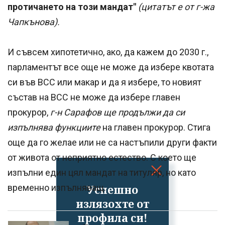
протичането на този мандат"
(цитатът е от г-жа
Чапкънова).
И съвсем хипотетично, ако, да кажем до 2030 г.,
парламентът все още не може да избере квотата
си във ВСС или макар и да я избере, то новият
състав на ВСС не може да избере главен
прокурор,
г-н Сарафов ще продължи да си
изпълнява функциите
на главен прокурор. Стига
още да го желае или не са настъпили други факти
от живота от неприятно естество. С което ще
изпълни един цял мандат на титуляр, но като
Успешно
временно изпълняващ.
излязохте от
профила си!