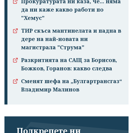
Прокуратурата ни каза, че... няма
да ни каже какво работи по
"Хемус"
ТИР скъса мантинелата и падна в
дере на най-новата ни
магистрала "Струма"
Разкритията на САЩ за Борисов,
Божков, Горанов: какво следва
Сменят шефа на „Булгартрансгаз“
Владимир Малинов
Подкрепете ни