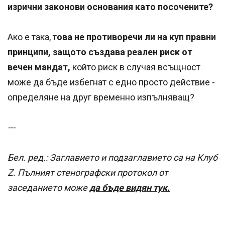
изрични законови основания като посочените?
Ако е така, т
ова не противоречи ли на куп правни
принципи, защото създава реален риск от
вечен мандат,
който риск в случая всъщност
може да бъде избегнат с едно просто действие -
определяне на друг временно изпълняващ?
---
Бел. ред.: Заглавието и подзаглавието са на Клуб
Z. Пълният стенографски протокол от
заседанието може
да бъде видян тук.