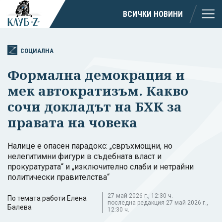
ВСИЧКИ НОВИНИ
СОЦИАЛНА
Формална демокрация и
мек автократизъм. Какво
сочи докладът на БХК за
правата на човека
Налице е опасен парадокс: „свръхмощни, но
нелегитимни фигури в съдебната власт и
прокуратурата“ и „изключително слаби и нетрайни
политически правителства“
27 май 2026 г., 12:30 ч.
По темата работи Елена
последна редакция 27 май 2026 г.,
Балева
12:30 ч.