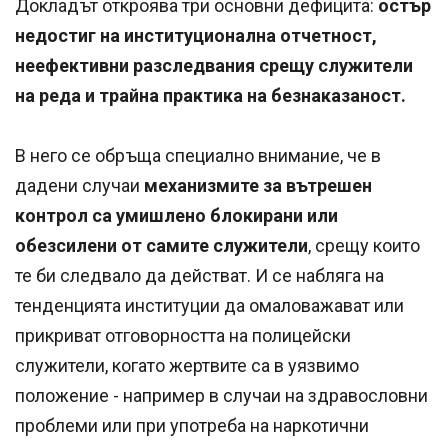
Докладът откроява три основни дефицита:
остър
недостиг на институционална отчетност,
неефективни разследвания срещу служители
на реда и трайна практика на безнаказаност.
В него се обръща специално внимание, че в
дадени случаи
механизмите за вътрешен
контрол са умишлено блокирани или
обезсилени от самите служители
, срещу които
те би следвало да действат. И се набляга на
тенденцията институции да омаловажават или
прикриват отговорността на полицейски
служители, когато жертвите са в уязвимо
положение - например в случаи на здравословни
проблеми или при употреба на наркотични