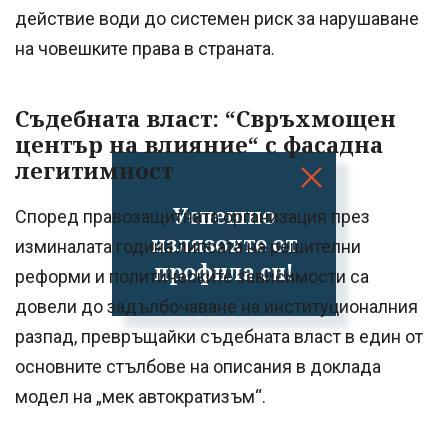
действие води до системен риск за нарушаване
на човешките права в страната.
Съдебната власт: “Свръхмощен
център на влияние“ с фасадна
легитимност
Успешно
Според правозащитната организация през
излязохте от
изминалата година липсата на решителни
профила си!
реформи и политическите зависимости са
довели до задълбочаване на институционалния
разпад, превръщайки съдебната власт в един от
основните стълбове на описания в доклада
модел на „мек автократизъм“.