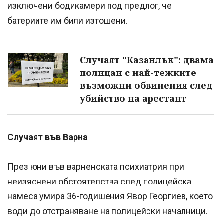
изключени бодикамери под предлог, че
батериите им били изтощени.
Случаят "Казанлък": двама
полицаи с най-тежките
възможни обвинения след
убийство на арестант
Случаят във Варна
През юни във варненската психиатрия при
неизяснени обстоятелства след полицейска
намеса умира 36-годишения Явор Георгиев, което
води до отстраняване на полицейски началници.