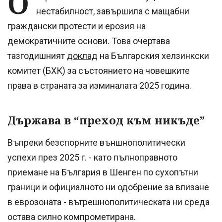
О
нестабилност, завършила с мащабни
граждански протести и ерозия на
демократичните основи. Това очертава
тазгодишният
доклад
на Българския хелзинкски
комитет (БХК) за състоянието на човешките
права в страната за изминалата 2025 година.
Държава в “преход към никъде”
Въпреки безспорните външнополитически
успехи през 2025 г. - като пълноправното
приемане на България в Шенген по сухопътни
граници и официалното ни одобрение за влизане
в еврозоната - вътрешнополитическата ни среда
остава силно компрометирана.