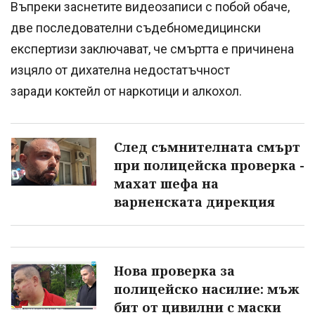
Въпреки заснетите видеозаписи с побой обаче,
две последователни съдебномедицински
експертизи заключават, че смъртта е причинена
изцяло от дихателна недостатъчност
заради коктейл от наркотици и алкохол.
След съмнителната смърт
при полицейска проверка -
махат шефа на
варненската дирекция
Нова проверка за
полицейско насилие: мъж
бит от цивилни с маски