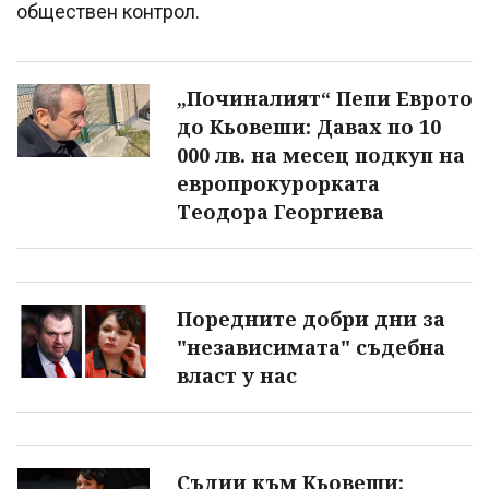
обществен контрол.
„Починалият“ Пепи Еврото
до Кьовеши: Давах по 10
000 лв. на месец подкуп на
европрокурорката
Теодора Георгиева
Поредните добри дни за
"независимата" съдебна
власт у нас
Съдии към Кьовеши: