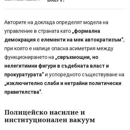
Авторите на доклада определят модела на
управление в страната като
„формална
демокрация с елементи на мек автократизъм“
,
при която е налице опасна асиметрия между
функционирането на
„свръхмощни, но
нелегитимни фигури в съдебната власт и
прокуратурата“
и успоредното съществуване на
„изключително слаби и нетрайни политически
правителства“
.
Полицейско насилие и
институционален вакуум