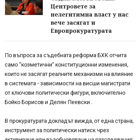
Центровете за
нелегитимна власт у нас
вече засягат и
Европрокуратурата
По въпроса за съдебната реформа БХК отчита
само “козметични” конституционни изменения,
които не засягат реалните механизми на влияние
в системата - зависимости на висши магистрати
от ключови политически фигури, включително
Бойко Борисов и Делян Пеевски .
В прокуратурата докладът вижда, от една страна,
инструмент за политически натиск чрез
активиране или възобновяване на разследвания