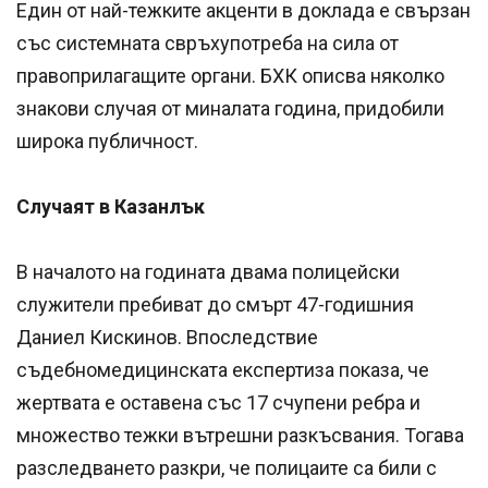
Един от най-тежките акценти в доклада е свързан
със системната свръхупотреба на сила от
правоприлагащите органи. БХК описва няколко
знакови случая от миналата година, придобили
широка публичност.
Случаят в Казанлък
В началото на годината двама полицейски
служители пребиват до смърт 47-годишния
Даниел Кискинов. Впоследствие
съдебномедицинската експертиза показа, че
жертвата е оставена със 17 счупени ребра и
множество тежки вътрешни разкъсвания. Тогава
разследването разкри, че полицаите са били с