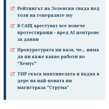
Рейтингът на Зеленски спада под
този на генералите му
В САЩ арестуват все повече
протестиращи - пред AI центрове
за данни
Прокуратурата ни каза, че... няма
да ни каже какво работи по
"Хемус"
ТИР скъса мантинелата и падна в
дере на най-новата ни
магистрала "Струма"