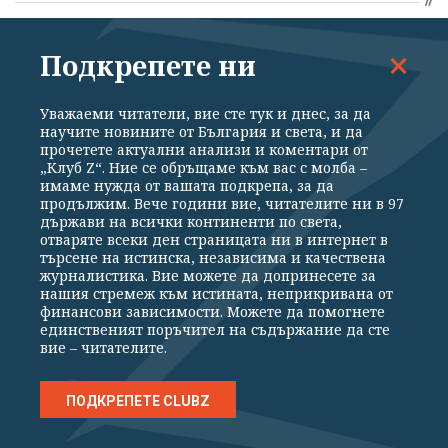
Дрон нахлу и се взриви на 100 м навътре
Подкрепете ни
в българското въздушно пространство
преди 8 часа
Уважаеми читатели, вие сте тук и днес, за да
научите новините от България и света, и да
прочетете актуални анализи и коментари от
Имаше ли военният министър тениска
„Клуб Z“. Ние се обръщаме към вас с молба –
имаме нужда от вашата подкрепа, за да
на "Кинтекс" или нямаше?
продължим. Вече години вие, читателите ни в 97
държави на всички континенти по света,
преди 5 часа
отваряте всеки ден страницата ни в интернет в
търсене на истинска, независима и качествена
журналистика. Вие можете да допринесете за
Руските гимнастички - без знаме и химн
нашия стремеж към истината, неприкривана от
на Световното във Франкфурт
финансови зависимости. Можете да помогнете
единственият поръчител на съдържание да сте
вие – читателите.
преди 8 часа
ПОДКРЕПЕТЕ CLUBZ