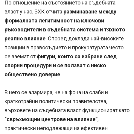
По отношение на състоянието на съдебната
власт у нас, БХК отчита
разминаване между
формалната легитимност на ключови
ръководители в съдебната система и тяхното
реално влияние
. Според доклада най-високите
позиции в правосъдието и прокуратурата често
се заемат от
фигури, които са избрани след
спорни процедури и се ползват с ниско
обществено доверие
.
В него се алармира, че на фона на слаби и
краткотрайни политически правителства,
върховете на съдебната власт функционират като
“свръхмощни центрове на влияние”
,
практически неподлежащи на ефективен