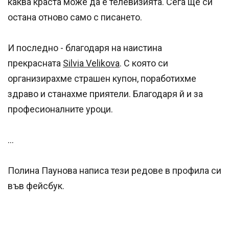
каква краста може да е телевизията. Сега ще си
остана отново само с писането.
И последно - благодаря на наистина
прекрасната
Silvia Velikova
. С която си
организирахме страшен купон, поработихме
здраво и станахме приятели. Благодаря й и за
професионалните уроци.
...
Полина Паунова написа тези редове в профила си
във фейсбук.