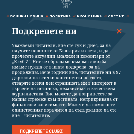
ВСИЧКИ НОВИНИ
ПОЛИТИКА
ИКОНОМИКА
СВЕТЪТ
Подкрепете ни
СПОРТ
КУЛТУРА
ТЕХНОЛОГИИ
КАЛЕЙДОСКОП
МНЕНИЯ
Уважаеми читатели, вие сте тук и днес, за да
научите новините от България и света, и да
прочетете актуални анализи и коментари от
„Клуб Z“. Ние се обръщаме към вас с молба –
имаме нужда от вашата подкрепа, за да
продължим. Вече години вие, читателите ни в 97
Общи условия
Политика за поверителност
държави на всички континенти по света,
отваряте всеки ден страницата ни в интернет в
Реклама
Партньори
Контакти
За Клуб Z
търсене на истинска, независима и качествена
Екип
Подкрепете ни
журналистика. Вие можете да допринесете за
нашия стремеж към истината, неприкривана от
финансови зависимости. Можете да помогнете
единственият поръчител на съдържание да сте
Издател на www.clubz.bg е „Клуб Зебра Медия“ ЕООД, София, ул. "Алеко
вие – читателите.
Константинов" 3. Всички права запазени 2026 „Клуб Зебра Медия“
ЕООД.
Препечатването на материали, снимки и видео от www.clubz.bg без
разрешение ще бъде преследвано по съдебен път, съгласно
ПОДКРЕПЕТЕ CLUBZ