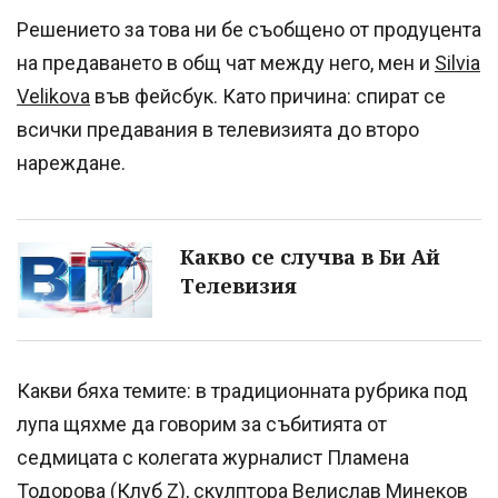
Решението за това ни бе съобщено от продуцента
на предаването в общ чат между него, мен и
Silvia
Velikova
във фейсбук. Като причина: спират се
всички предавания в телевизията до второ
нареждане.
Какво се случва в Би Ай
Телевизия
Какви бяха темите: в традиционната рубрика под
лупа щяхме да говорим за събитията от
седмицата с колегата журналист Пламена
Тодорова (Клуб Z), скулпторa Велислав Минеков