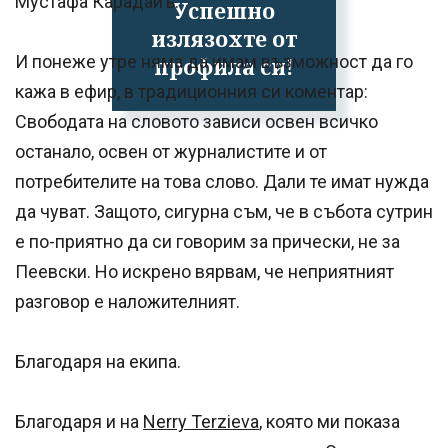
Мустафа Карадайъ.
Успешно
излязохте от
И понеже утре няма да имам възможност да го
профила си!
кажа в ефир, в традиционния си коментар:
Свободата на словото зависи освен всичко
останало, освен от журналистите и от
потребителите на това слово. Дали те имат нужда
да чуват. Защото, сигурна съм, че в събота сутрин
е по-приятно да си говорим за прически, не за
Пеевски. Но искрено вярвам, че неприятният
разговор е наложителният.
Благодаря на екипа.
Благодаря и на
Nerry Terzieva
, която ми показа