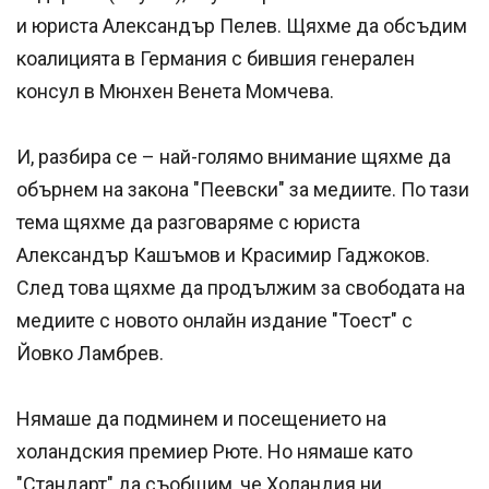
и юристa Александър Пелев. Щяхме да обсъдим
коалицията в Германия с бившия генерален
консул в Мюнхен Венета Момчева.
И, разбира се – най-голямо внимание щяхме да
обърнем на закона "Пеевски" за медиите. По тази
тема щяхме да разговаряме с юриста
Александър Кашъмов и Красимир Гаджоков.
След това щяхме да продължим за свободата на
медиите с новото онлайн издание "Тоест" с
Йовко Ламбрев.
Нямаше да подминем и посещението на
холандския премиер Рюте. Но нямаше като
"Стандарт" да съобщим, че Холандия ни