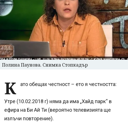
Полина Паунова. Снимка Стопкадър
К
ато обещах честност – ето я честността:
Утре (10.02.2018 г) няма да има „Хайд парк“ в
ефира на Би Ай Ти (вероятно телевизията ще
излъчи повторение).