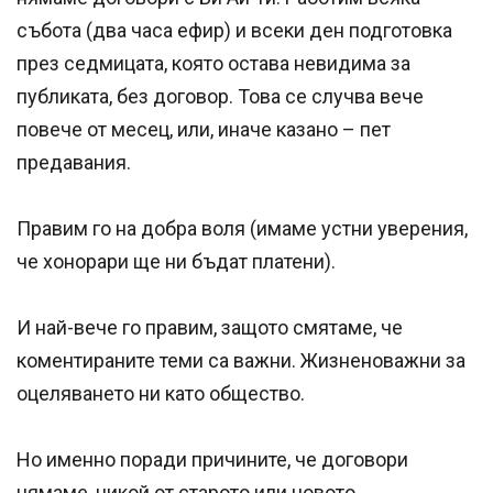
събота (два часа ефир) и всеки ден подготовка
през седмицата, която остава невидима за
публиката, без договор. Това се случва вече
повече от месец, или, иначе казано – пет
предавания.
Правим го на добра воля (имаме устни уверения,
че хонорари ще ни бъдат платени).
И най-вече го правим, защото смятаме, че
коментираните теми са важни. Жизненоважни за
оцеляването ни като общество.
Но именно поради причините, че договори
нямаме, никой от старото или новото