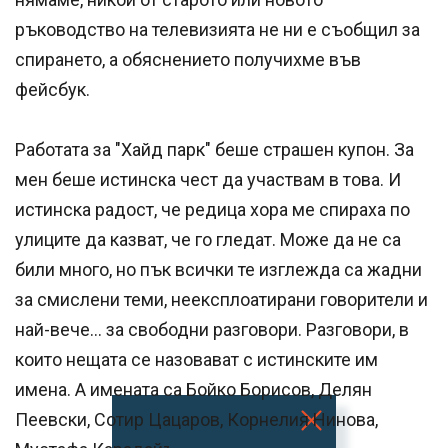
ръководство на телевизията не ни е съобщил за
спирането, а обяснението получихме във
фейсбук.
Работата за "Хайд парк" беше страшен купон. За
мен беше истинска чест да участвам в това. И
истинска радост, че редица хора ме спираха по
улиците да казват, че го гледат. Може да не са
били много, но пък всички те изглежда са жадни
за смислени теми, неексплоатирани говорители и
най-вече... за свободни разговори. Разговори, в
които нещата се назовават с истинските им
имена. А имената са Бойко Борисов, Делян
Пеевски, Сотир Цацаров, Корнелия Нинова,