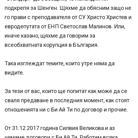
подкрепя за Шенген. Щяхме да обясним защо не
го прави с преподавателя от СУ Христо Христев и
евродепутата от ЕНП Светослав Малинов. Или,
иначе казано, щяхме да говорим за
всеобхватната корупция в България.
Така изглеждат темите, които утре няма да
видите.
За тези от вас, които ще попитат как може да се
сваля предаване в последния момент, как стоят
отношенията ни с Би Ай Ти по договор и прочие.
От 31.12.2017 година Силвия Великова и аз
нямаме договори с Би Ай Ти. Работим всяка