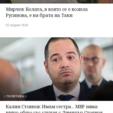
Мирчев: Колата, в която се е возила
Русинова, е на брата на Таки
02 април 2026
Успешно
излязохте от
профила си!
ПОЛИТИКА
Калин Стоянов: Имам сестра... МВР няма
нищо общо със случая с Димитър Стоянов