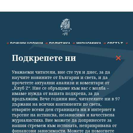
ВСИЧКИ НОВИНИ
ПОЛИТИКА
ИКОНОМИКА
СВЕТЪТ
Подкрепете ни
СПОРТ
КУЛТУРА
ТЕХНОЛОГИИ
КАЛЕЙДОСКОП
МНЕНИЯ
Уважаеми читатели, вие сте тук и днес, за да
научите новините от България и света, и да
прочетете актуални анализи и коментари от
„Клуб Z“. Ние се обръщаме към вас с молба –
имаме нужда от вашата подкрепа, за да
продължим. Вече години вие, читателите ни в 97
Общи условия
Политика за поверителност
държави на всички континенти по света,
отваряте всеки ден страницата ни в интернет в
Реклама
Партньори
Контакти
За Клуб Z
търсене на истинска, независима и качествена
Екип
Подкрепете ни
журналистика. Вие можете да допринесете за
нашия стремеж към истината, неприкривана от
финансови зависимости. Можете да помогнете