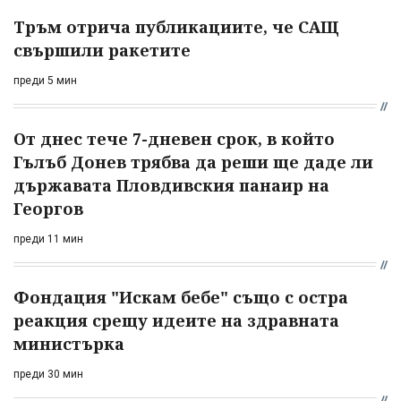
Тръм отрича публикациите, че САЩ
свършили ракетите
преди 5 мин
От днес тече 7-дневен срок, в който
Гълъб Донев трябва да реши ще даде ли
държавата Пловдивския панаир на
Георгов
преди 11 мин
Фондация "Искам бебе" също с остра
реакция срещу идеите на здравната
министърка
преди 30 мин