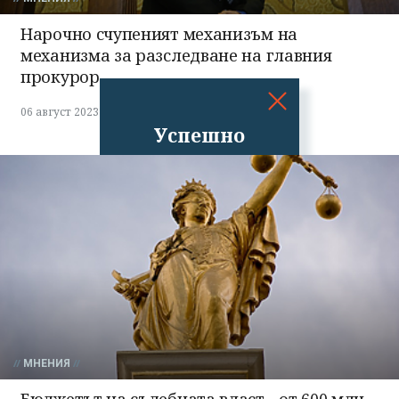
Нарочно счупеният механизъм на
механизма за разследване на главния
прокурор
06 август 2023
Успешно
излязохте от
профила си!
МНЕНИЯ
Бюджетът на съдебната власт - от 600 млн.