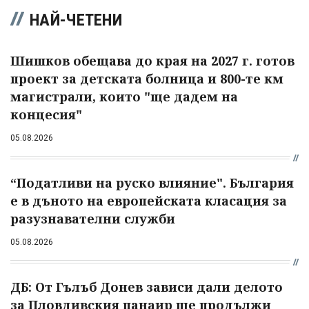
НАЙ-ЧЕТЕНИ
Шишков обещава до края на 2027 г. готов
проект за детската болница и 800-те км
магистрали, които "ще дадем на
концесия"
05.08.2026
“Податливи на руско влияние". България
е в дъното на европейската класация за
разузнавателни служби
05.08.2026
ДБ: От Гълъб Донев зависи дали делото
за Пловдивския панаир ще продължи