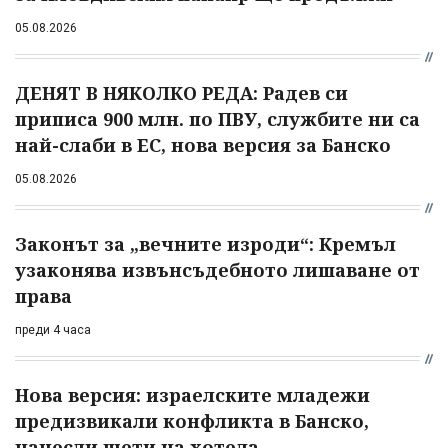
05.08.2026
ДЕНЯТ В НЯКОЛКО РЕДА: Радев си
приписа 900 млн. по ПВУ, службите ни са
най-слаби в ЕС, нова версия за Банско
05.08.2026
Законът за „вечните изроди“: Кремъл
узаконява извънсъдебното лишаване от
права
преди 4 часа
Нова версия: израелските младежи
предизвикали конфликта в Банско,
нанесли щети на хотела