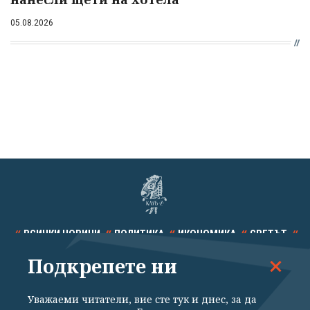
05.08.2026
ВСИЧКИ НОВИНИ
ПОЛИТИКА
ИКОНОМИКА
СВЕТЪТ
Подкрепете ни
СПОРТ
КУЛТУРА
ТЕХНОЛОГИИ
КАЛЕЙДОСКОП
МНЕНИЯ
Уважаеми читатели, вие сте тук и днес, за да