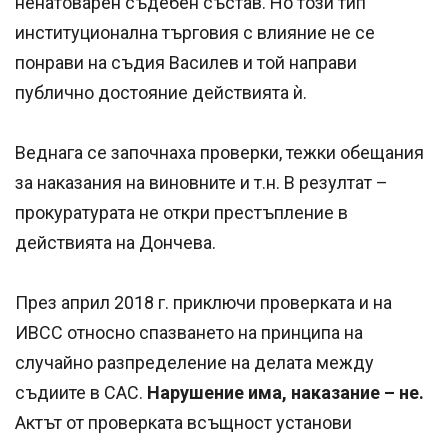
ненатоварен съдебен състав. Но този тип
институционална търговия с влияние не се
понрави на съдия Василев и той направи
публично достояние действията ѝ.
Веднага се започнаха проверки, тежки обещания
за наказания на виновните и т.н. В резултат –
прокуратурата не откри престъпление в
действията на Дончева.
През април 2018 г. приключи проверката и на
ИВСС относно спазването на принципа на
случайно разпределение на делата между
съдиите в САС.
Нарушение има, наказание – не.
Актът от проверката всъщност установи