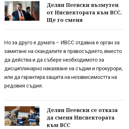
Делян Пеевски възмутен
от Инспектората към ВСС.
Ще го сменя
Но за друго е думата – ИВСС отдавна е орган за
замитане на скандалите в правосъдието, вместо
да действа и да събере необходимото за
дисциплинарно наказване на съдии и прокурори,
или да гарантира защита на независимостта на
редовия съдия.
Делян Пеевски се отказа
да сменя Инспектората
към ВСС