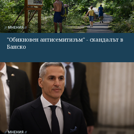
МНЕНИЯ
"Обикновен антисемитизъм" - скандалът в
Банско
МНЕНИЯ