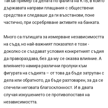
Такъв пример са делата по фалита на КТБ, в които
държавата направи плащания с обществени
средства и следваше да ги възстанови, поне
частично, при осребряване активите на банката.
Много са пътищата за измерване независимостта
на съда, но най-важният показател е този -
доколко се създават условия конкретният съдия
да правораздава, без да му се оказва влияние. А
влиянието намира различни пролуки към
фигурата на съдията – от това да бъде затрупан с
дела или обратното, да бъде разтоварен, за да се
спечели неговата благосклонност. И в двата
случая изкушението се противопоставя на
независимостта.