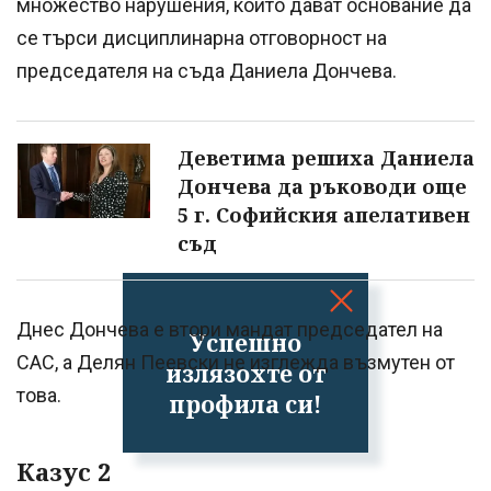
множество нарушения, които дават основание да
се търси дисциплинарна отговорност на
председателя на съда Даниела Дончева.
Деветима решиха Даниела
Дончева да ръководи още
5 г. Софийския апелативен
съд
Днес Дончева е втори мандат председател на
Успешно
САС, а Делян Пеевски не изглежда възмутен от
излязохте от
това.
профила си!
Казус 2