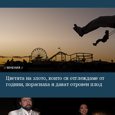
МНЕНИЯ
Цветята на злото, които си отглеждаме от
години, пораснаха и дават отровен плод