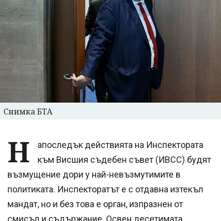
Снимка БТА
Н
апоследък действията на Инспектората
към Висшия съдебен съвет (ИВСС) будят
възмущение дори у най-невъзмутимите в
политиката. Инспекторатът е с отдавна изтекъл
мандат, но и без това е орган, изпразнен от
смисъл и съдържание. Освен десетимата