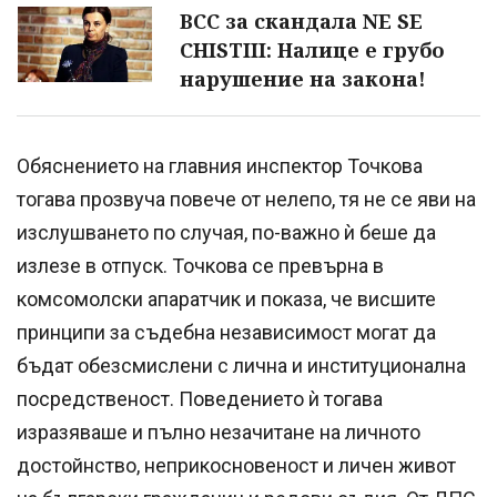
ВСС за скандала NE SE
CHISTIII: Налице е грубо
нарушение на закона!
Обяснението на главния инспектор Точкова
тогава прозвуча повече от нелепо, тя не се яви на
изслушването по случая, по-важно ѝ беше да
излезе в отпуск. Точкова се превърна в
комсомолски апаратчик и показа, че висшите
принципи за съдебна независимост могат да
бъдат обезсмислени с лична и институционална
посредственост. Поведението ѝ тогава
изразяваше и пълно незачитане на личното
достойнство, неприкосновеност и личен живот