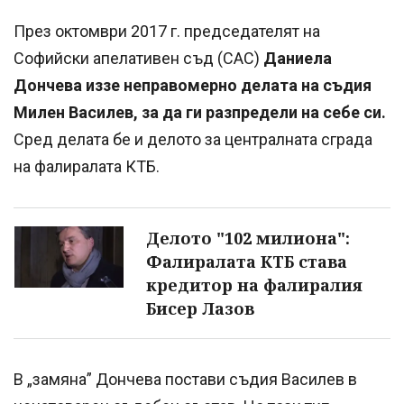
През октомври 2017 г. председателят на
Софийски апелативен съд (САС)
Даниела
Дончева иззе неправомерно делата на съдия
Милен Василев, за да ги разпредели на себе си.
Сред делата бе и делото за централната сграда
на фалиралата КТБ.
Делото "102 милиона":
Фалиралата КТБ става
кредитор на фалиралия
Бисер Лазов
В „замяна” Дончева постави съдия Василев в