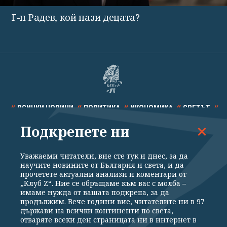
Г-н Радев, кой пази децата?
ВСИЧКИ НОВИНИ
ПОЛИТИКА
ИКОНОМИКА
СВЕТЪТ
Подкрепете ни
СПОРТ
КУЛТУРА
ТЕХНОЛОГИИ
КАЛЕЙДОСКОП
МНЕНИЯ
Уважаеми читатели, вие сте тук и днес, за да
научите новините от България и света, и да
прочетете актуални анализи и коментари от
„Клуб Z“. Ние се обръщаме към вас с молба –
имаме нужда от вашата подкрепа, за да
продължим. Вече години вие, читателите ни в 97
Общи условия
Политика за поверителност
държави на всички континенти по света,
отваряте всеки ден страницата ни в интернет в
Реклама
Партньори
Контакти
За Клуб Z