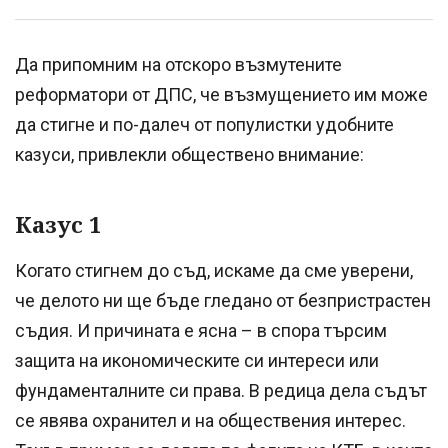
Да припомним на отскоро възмутените
реформатори от ДПС, че възмущението им може
да стигне и по-далеч от популистки удобните
казуси, привлекли обществено внимание:
Казус 1
Когато стигнем до съд, искаме да сме уверени,
че делото ни ще бъде гледано от безпристрастен
съдия. И причината е ясна – в спора търсим
защита на икономическите си интереси или
фундаменталните си права. В редица дела съдът
се явява охранител и на обществения интерес.