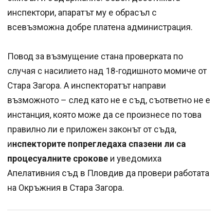
инспектори, апаратът му е обрасъл с
всевъзможна добре платена администрация.
Повод за възмущение стана проверката по
случая с насилието над 18-годишното момиче от
Стара Загора. А инспекторатът направи
възможното – след като не е съд, съответно не е
инстанция, която може да се произнесе по това
правилно ли е приложен законът от съда,
и
нспекторите попрегледаха спазени ли са
процесуалните срокове
и уведомиха
Апелативния съд в Пловдив да провери работата
на Окръжния в Стара Загора.