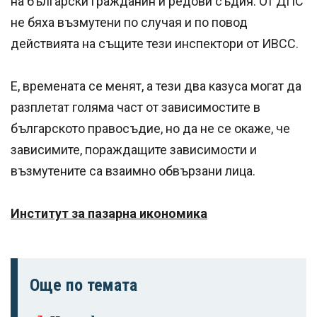
на български гражданин и редови съдия. От ДПС
не бяха възмутени по случая и по повод
действията на същите тези инспектори от ИВСС.
Е, времената се менят, а тези два казуса могат да
разплетат голяма част от зависимостите в
българското правосъдие, но да не се окаже, че
зависимите, пораждащите зависимости и
възмутените са взаимно обвързани лица.
Институт за пазарна икономика
Още по темата