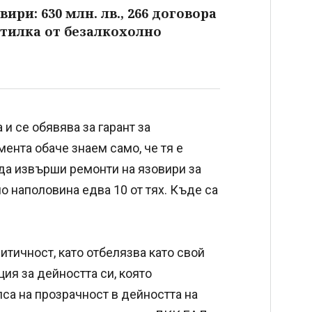
ири: 630 млн. лв., 266 договора
бутилка от безалкохолно
и се обявява за гарант за
ента обаче знаем само, че тя е
 да извърши ремонти на язовири за
о наполовина едва 10 от тях. Къде са
итичност, като отбелязва като свой
ия за дейността си, която
са на прозрачност в дейността на