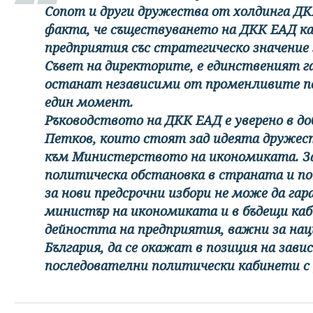
Сопот и други дружества от холдинга Д
факта, че съществуването на ДКК ЕАД к
предприятия със стратегическо значение
Съвет на директорите, е единственият г
останат независими от променливите по
един момент.
Ръководството на ДКК ЕАД е уверено в д
Петков, които стоят зад идеята дружес
към Министерството на икономиката. З
политическа обстановка в страната и 
за нови предсрочни избори не може да га
министър на икономиката и в бъдещи каби
дейността на предприятия, важни за на
България, да се окажат в позиция на зав
последователни политически кабинети с