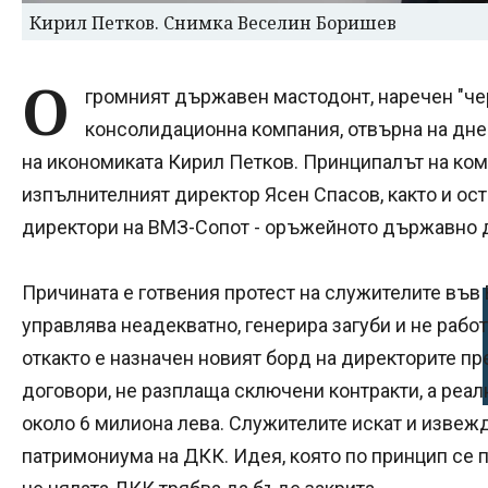
Кирил Петков. Снимка Веселин Боришев
О
громният държавен мастодонт, наречен "чер
консолидационна компания, отвърна на дн
на икономиката Кирил Петков. Принципалът на ком
изпълнителният директор Ясен Спасов, както и ост
директори на ВМЗ-Сопот - оръжейното държавно 
Причината е готвения протест на служителите във 
управлява неадекватно, генерира загуби и не рабо
откакто е назначен новият борд на директорите пр
договори, не разплаща сключени контракти, а реал
около 6 милиона лева. Служителите искат и извеж
патримониума на ДКК. Идея, която по принцип се п