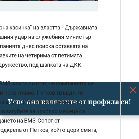
на касичка" на властта - Държавната
ешния удар на служебния министър
панията днес поиска оставката на
авките на четирима от петимата
дружество, под шапката на ДКК.
ВМЗ, които смятат, че компанията се
ти проактивно. Петков твърди, че
Успешно излязохте от профила си!
ез април, ВМЗ не изпълнява свои
но загубите за няколко месеца са
дането на ВМЗ-Сопот от
одкрепа от Петков, който дори смята,