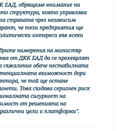
КК ЕАД, обръщаме внимание на
ато структура, която управлява
 за страната чрез независим
арант, че тези предприятия ще
литически интереси във всеки
обрите намерения на министър
тва от ДКК ЕАД да се прехвърлят
а съжаление обаче нестабилната
потенциалната възможност дори
рантира, че той ще остане
нети. Това създава сериозен риск
ционалната сигурност на
исимост от решенията на
 различни цели и платформи".