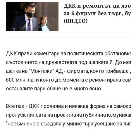
ДКК и ремонтът на язов
за 6 фирми без търг, 
(ВИДЕО)
ДКК прави коментари за политическата обстановка 
състоянието на дружествата под шапката й. До мом
шапка на "Монтажи" АД - фирмата, която трябваше
600 млн. лв. и която до момента е ремонтирала сам
останалите пари обаче не е много ясно.
Все пак - ДКК проявява и някаква форма на самокр
пропуск липсата на проактивна публична комуникац
"несъмнено е създала у министъра усещане за лип