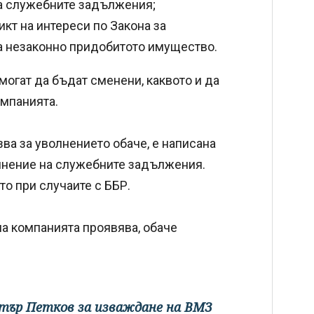
а служебните задължения;
икт на интереси по Закона за
на незаконно придобитото имущество.
могат да бъдат сменени, каквото и да
омпанията.
зва за уволнението обаче, е написана
лнение на служебните задължения.
то при случаите с ББР.
а компанията проявява, обаче
тър Петков за изваждане на ВМЗ