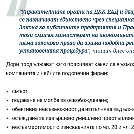
"Управителните органи на ДКК ЕАД и дъ
се назначават единствено чрез специална
Закона за публичните предприятия и Прав
този смисъл министърът на икономиката
няма законово право да взима подобни ре
установената процедура
", пишат днес о
Дори продължават като поясняват какви са възмо
компанията и нейните подопечни фирми:
смърт;
подаване на молба за освобождаване;
обективна невъзможност да изпълнява задължен
осъждане за извършено умишлено престъпление
несъвместимост с изискванията по чл. 20 и чл. 23,