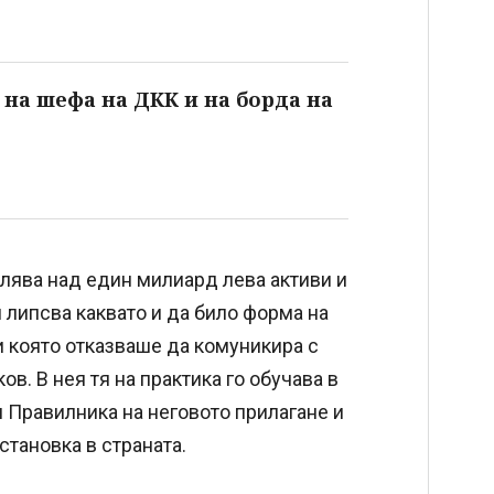
 на шефа на ДКК и на борда на
влява над един милиард лева активи и
й липсва каквато и да било форма на
и която отказваше да комуникира с
в. В нея тя на практика го обучава в
 Правилника на неговото прилагане и
становка в страната.