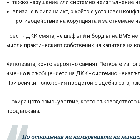
тежко нарушение или системно неизпълнение н
влизане в сила на акт, с който е установен конфл
противодействие на корупцията и за отнемане 
Тоест - ДКК смята, че шефът й и бордът на ВМЗ не 
мисли практическият собственик на капитала на к
Хипотезата, която вероятно самият Петков е изпол
именно в съобщението на ДКК - системно неизпъ
При всички положения предстои съдебна сага, как
Шокиращото самочувствие, което ръководството н
продължава.
"
По отношение на намеренията на минис