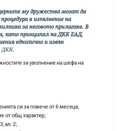
щерните му дружества могат да
 процедура в изпълнение на
илника за неговото прилагане. В
, като принципал на ДКК ЕАД,
шения еднолично и извън
т ДКК.
жностите за уволнение на шефа на
ията си за повече от 6 месеца;
 от общ характер;
 ал. 2;