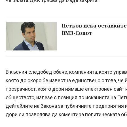
че цялата ДКК трябва да бъде закрита.
Петков иска оставките
ВМЗ-Сопот
В късния следобед обаче, компанията, която упра
която до скоро бе известна единствено с това, че 
прозрачност, която дори нямаше електронен сайт 
обществото, излезе с позиция по исканията на Петко
дейтайлите на Закона за публичните предприятия и
дори си позволява да коментира политическата об