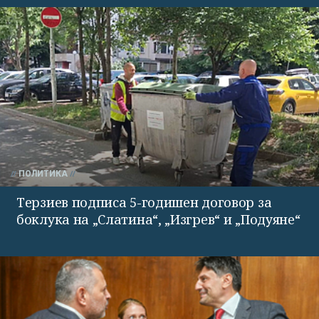
ПОЛИТИКА
Терзиев подписа 5-годишен договор за
боклука на „Слатина“, „Изгрев“ и „Подуяне“