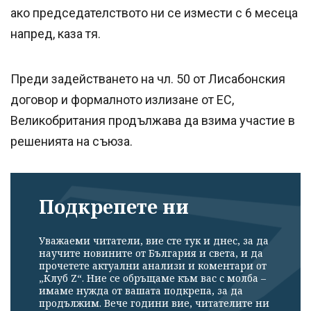
ако председателството ни се измести с 6 месеца
напред, каза тя.
Преди задействането на чл. 50 от Лисабонския
договор и формалното излизане от ЕС,
Великобритания продължава да взима участие в
решенията на съюза.
Подкрепете ни
Уважаеми читатели, вие сте тук и днес, за да
научите новините от България и света, и да
прочетете актуални анализи и коментари от
„Клуб Z“. Ние се обръщаме към вас с молба –
Успешно
имаме нужда от вашата подкрепа, за да
излязохте от
продължим. Вече години вие, читателите ни