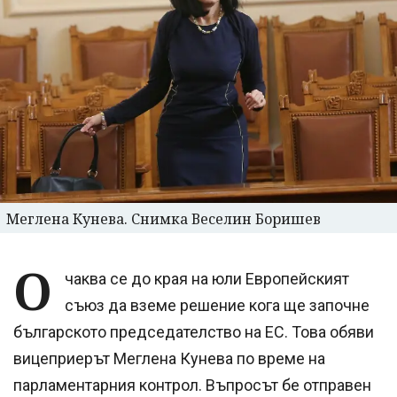
Меглена Кунева. Снимка Веселин Боришев
О
чаква се до края на юли Европейският
съюз да вземе решение кога ще започне
българското председателство на ЕС. Това обяви
вицеприерът Меглена Кунева по време на
парламентарния контрол. Въпросът бе отправен