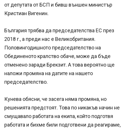
от депутата от БСП и бивш външен министър
Кристиан Вигенин.
България трябва да председателства ЕС през
2018 г., а преди нас е Великобритания.
Половингодишното председателство на
Обединеното кралство обаче, може да бъде
отменено заради Брекзит. А това вероятно ще
наложи промяна на датите на нашето
председателство.
Кунева обясни, че засега няма промяна, но
решенията предстоят. Това по никакъв начин не
смущавало работата на екипа, който подготвя
работата и бихме били подготвени да реагираме,