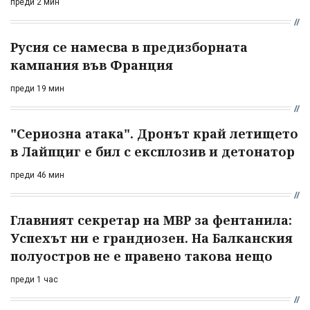
преди 2 мин
Русия се намесва в предизборната
кампания във Франция
преди 19 мин
"Сериозна атака". Дронът край летището
в Лайпциг е бил с експлозив и детонатор
преди 46 мин
Главният секретар на МВР за фентанила:
Успехът ни е грандиозен. На Балканския
полуостров не е правено такова нещо
преди 1 час