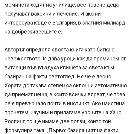
момичета ходят на училище, все повече деца
получават ваксини и лечение. И ако ни
интересува къде е България, в златния милиард
на добре живеещите е.
Авторът определя своята книга като битка с
невежеството. И дава уроци как да преминем от
витаещи във въздуха клишета за света към
базиран на факти светоглед. Не че е лесно.
Хората до такава степен са склонни автоматично
да приемат неща, в които всички вярват, че това
се е превърнало почти в инстинкт. Ако наистина
прочетем, научим и прилагаме уроците на Ханс
Рослинг, то ще имаме две ползи, които той
формулира така. „Първо: базираният на факти