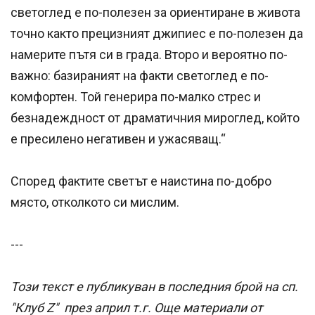
светоглед е по-полезен за ориентиране в живота
точно както прецизният джипиес е по-полезен да
намерите пътя си в града. Второ и вероятно по-
важно: базираният на факти светоглед е по-
комфортен. Той генерира по-малко стрес и
безнадеждност от драматичния мироглед, който
е пресилено негативен и ужасяващ.“
Според фактите светът е наистина по-добро
място, отколкото си мислим.
---
Този текст е публикуван в последния брой на сп.
"Клуб Z" през април т.г. Още материали от