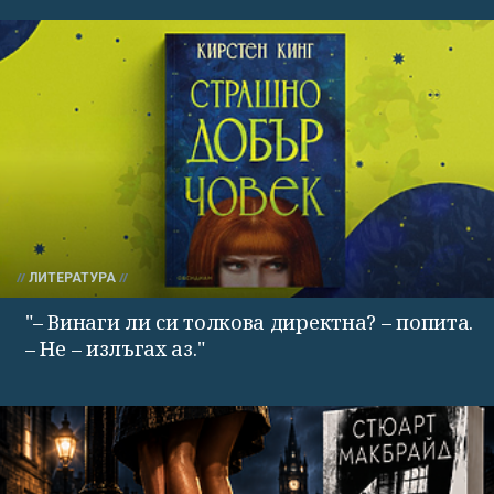
ЛИТЕРАТУРА
"– Винаги ли си толкова директна? – попита.
– Не – излъгах аз."