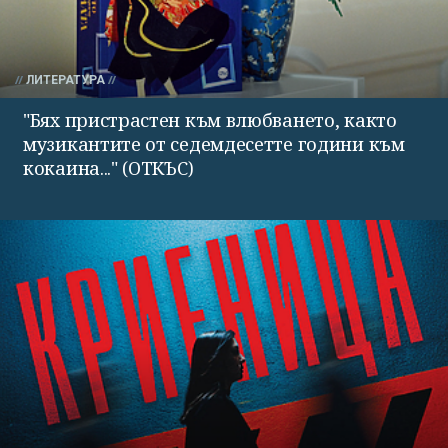
ЛИТЕРАТУРА
"Бях пристрастен към влюбването, както
музикантите от седемдесетте години към
кокаина..." (ОТКЪС)