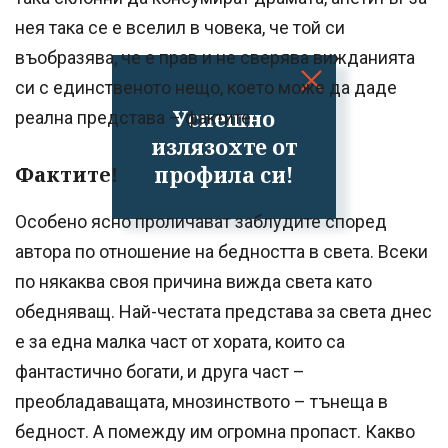
нея така се е вселил в човека, че той си
въобразява, че е прав и не сверява вижданията
си с единственото нещо, което може да даде
Успешно
реална представа – фактите.
излязохте от
профила си!
Фактите!
Особено ясно проличават заблудите според
автора по отношение на бедността в света. Всеки
по някаква своя причина вижда света като
обедняващ. Най-честата представа за света днес
е за една малка част от хората, които са
фантастично богати, и друга част –
преобладаващата, мнозинството – тънеща в
бедност. А помежду им огромна пропаст. Какво