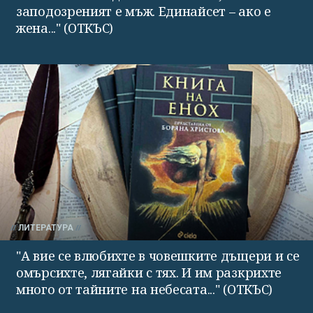
заподозреният е мъж. Единайсет – ако е
жена..." (ОТКЪС)
ЛИТЕРАТУРА
"А вие се влюбихте в чо­вешките дъщери и се
омърсихте, лягайки с тях. И им раз­крихте
много от тайните на небесата..." (ОТКЪС)