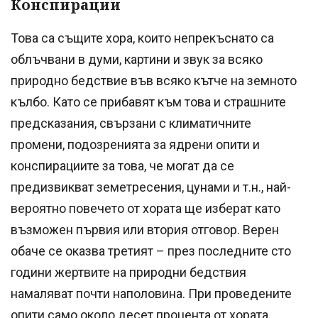
Конспирации
Това са същите хора, които непрекъснато са
облъчвани в думи, картини и звук за всяко
природно бедствие във всяко кътче на земното
кълбо. Като се прибавят към това и страшните
предсказания, свързани с климатичните
промени, подозренията за ядрени опити и
конспирациите за това, че могат да се
предизвикват земетресения, цунами и т.н., най-
вероятно повечето от хората ще изберат като
възможен първия или втория отговор. Верен
обаче се оказва третият – през последните сто
години жертвите на природни бедствия
намаляват почти наполовина. При проведените
опити само около десет процента от хората