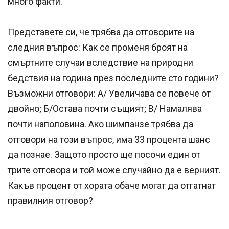
много факти.
Представете си, че трябва да отговорите на
следния въпрос: Как се променя броят на
смъртните случаи вследствие на природни
бедствия на година през последните сто години?
Възможни отговори: А/ Увеличава се повече от
двойно; Б/Остава почти същият; В/ Намалява
почти наполовина. Ако шимпанзе трябва да
отговори на този въпрос, има 33 процента шанс
да познае. Защото просто ще посочи един от
трите отговора и той може случайно да е верният.
Какъв процент от хората обаче могат да отгатнат
правилния отговор?