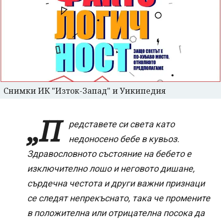
Снимки ИК "Изток-Запад" и Уикипедия
„П
редставете си света като
недоносено бебе в кувьоз.
Здравословното състояние на бебето е
изключително лошо и неговото дишане,
сърдечна честота и други важни признаци
се следят непрекъснато, така че промените
в положителна или отрицателна посока да