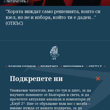
ЛИТЕРАТУРА
"Хората виждат само решенията, които си
взел, но не и избора, който ти е даден…"
(ОТКЪС)
ВСИЧКИ НОВИНИ
ПОЛИТИКА
ИКОНОМИКА
СВЕТЪТ
Подкрепете ни
СПОРТ
КУЛТУРА
ТЕХНОЛОГИИ
КАЛЕЙДОСКОП
МНЕНИЯ
Уважаеми читатели, вие сте тук и днес, за да
научите новините от България и света, и да
прочетете актуални анализи и коментари от
„Клуб Z“. Ние се обръщаме към вас с молба –
имаме нужда от вашата подкрепа, за да