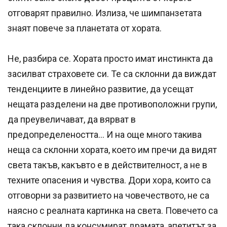
отговарят правилно. Излиза, че шимпанзетата
знаят повече за планетата от хората.
Не, разбира се. Хората просто имат инстинкта да
засилват страховете си. Те са склонни да виждат
тенденциите в линейно развитие, да усещат
нещата разделени на две противоположни групи,
да преувеличават, да вярват в
предопределеността... И на още много такива
неща са склонни хората, което им пречи да видят
света такъв, какъвто е в действителност, а не в
техните опасения и чувства. Дори хора, които са
отговорни за развитието на човечеството, не са
наясно с реалната картинка на света. Повечето са
така склонни да консумират драмата, апетитът за