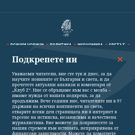
ВСИЧКИ НОВИНИ
ПОЛИТИКА
ИКОНОМИКА
СВЕТЪТ
Подкрепете ни
СПОРТ
КУЛТУРА
ТЕХНОЛОГИИ
КАЛЕЙДОСКОП
МНЕНИЯ
Уважаеми читатели, вие сте тук и днес, за да
научите новините от България и света, и да
прочетете актуални анализи и коментари от
„Клуб Z“. Ние се обръщаме към вас с молба –
имаме нужда от вашата подкрепа, за да
продължим. Вече години вие, читателите ни в 97
Общи условия
Политика за поверителност
държави на всички континенти по света,
отваряте всеки ден страницата ни в интернет в
Реклама
Партньори
Контакти
За Клуб Z
търсене на истинска, независима и качествена
Екип
Подкрепете ни
журналистика. Вие можете да допринесете за
нашия стремеж към истината, неприкривана от
финансови зависимости. Можете да помогнете