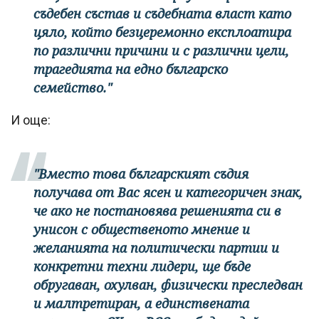
съдебен състав и съдебната власт като
цяло, който безцеремонно експлоатира
по различни причини и с различни цели,
трагедията на едно българско
семейство."
И още:
"Вместо това българският съдия
получава от Вас ясен и категоричен знак,
че ако не постановява решенията си в
унисон с общественото мнение и
желанията на политически партии и
конкретни техни лидери, ще бъде
обругаван, охулван, физически преследван
и малтретиран, а единствената