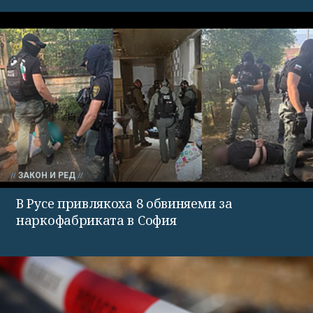
ЗАКОН И РЕД
В Русе привлякоха 8 обвиняеми за
наркофабриката в София