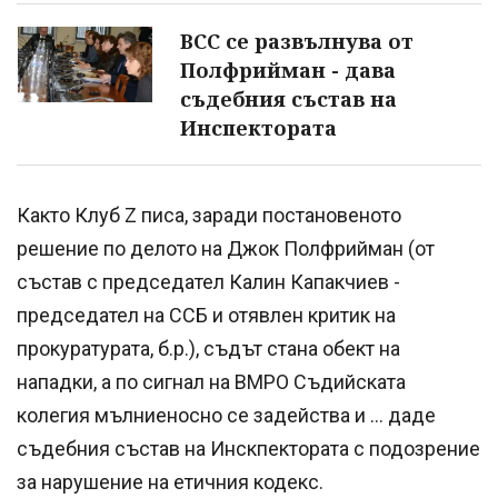
ВСС се развълнува от
Полфрийман - дава
съдебния състав на
Инспектората
Както Клуб Z писа, заради постановеното
решение по делото на Джок Полфрийман (от
състав с председател Калин Капакчиев -
председател на ССБ и отявлен критик на
прокуратурата, б.р.), съдът стана обект на
нападки, а по сигнал на ВМРО Съдийската
колегия мълниеносно се задейства и ... даде
съдебния състав на Инскпектората с подозрение
за нарушение на етичния кодекс.