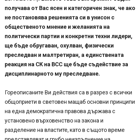
получава от Вас ясен и категоричен знак, че ако
не постановява решенията си в унисон с
общественото мнение и желанията на
политически партии и конкретни техни лидери,
ще бъде обругаван, охулван, физически
преследван и малтретиран, а единствената
реакция на СК на ВСС ще бъде съдействие за
дисциплинарното му преследване.
Гореописаните Ви действия са в разрез с всички
общоприети в световен мащаб основни принципи
на една демократична правова държава с
установено върховенство на закона и
разделение на властите, като в същото време
представляват и грубо неизпълнение на