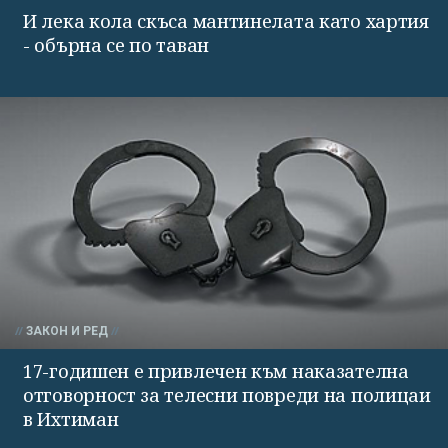
И лека кола скъса мантинелата като хартия
- обърна се по таван
ЗАКОН И РЕД
17-годишен е привлечен към наказателна
отговорност за телесни повреди на полицаи
в Ихтиман