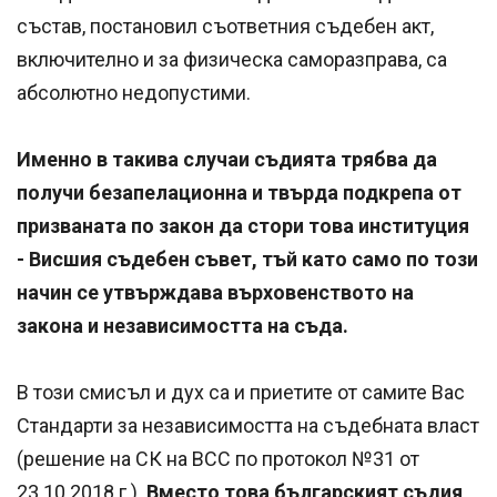
състав, постановил съответния съдебен акт,
включително и за физическа саморазправа, са
абсолютно недопустими.
Именно в такива случаи съдията трябва да
получи безапелационна и твърда подкрепа от
призваната по закон да стори това институция
- Висшия съдебен съвет, тъй като само по този
начин се утвърждава върховенството на
закона и независимостта на съда.
В този смисъл и дух са и приетите от самите Вас
Стандарти за независимостта на съдебната власт
(решение на СК на ВСС по протокол №31 от
23.10.2018 г.).
Вместо това българският съдия