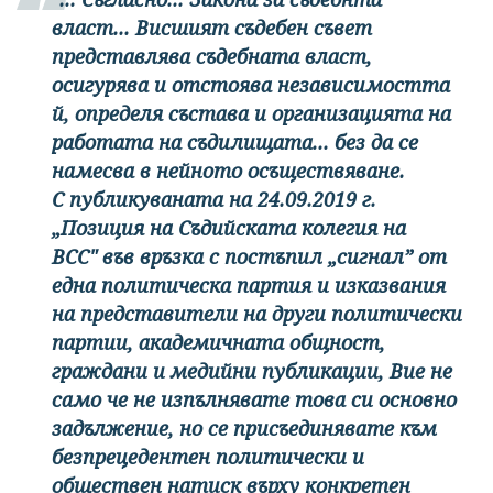
власт... Висшият съдебен съвет
представлява съдебната власт,
осигурява и отстоява независимостта
й, определя състава и организацията на
работата на съдилищата... без да се
намесва в нейното осъществяване.
С публикуваната на 24.09.2019 г.
„Позиция на Съдийската колегия на
ВСС" във връзка с постъпил „сигнал” от
една политическа партия и изказвания
на представители на други политически
партии, академичната общност,
граждани и медийни публикации, Вие не
само че не изпълнявате това си основно
задължение, но се присъединявате към
безпрецедентен политически и
обществен натиск върху конкретен