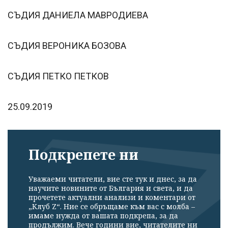
СЪДИЯ ДАНИЕЛА МАВРОДИЕВА
СЪДИЯ ВЕРОНИКА БОЗОВА
СЪДИЯ ПЕТКО ПЕТКОВ
25.09.2019
Подкрепете ни
Уважаеми читатели, вие сте тук и днес, за да
научите новините от България и света, и да
прочетете актуални анализи и коментари от
„Клуб Z“. Ние се обръщаме към вас с молба –
имаме нужда от вашата подкрепа, за да
продължим. Вече години вие, читателите ни