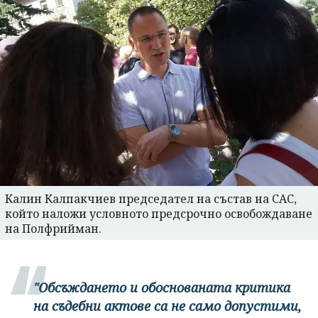
Калин Калпакчиев председател на състав на САС,
който наложи условното предсрочно освобождаване
на Полфрийман.
"Обсъждането и обоснованата критика
на съдебни актове са не само допустими,