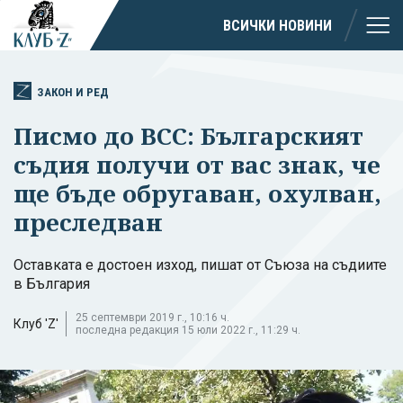
ВСИЧКИ НОВИНИ
ЗАКОН И РЕД
Писмо до ВСС: Българският
съдия получи от вас знак, че
ще бъде обругаван, охулван,
преследван
Оставката е достоен изход, пишат от Съюза на съдиите
в България
25 септември 2019 г., 10:16 ч.
Клуб 'Z'
последна редакция 15 юли 2022 г., 11:29 ч.