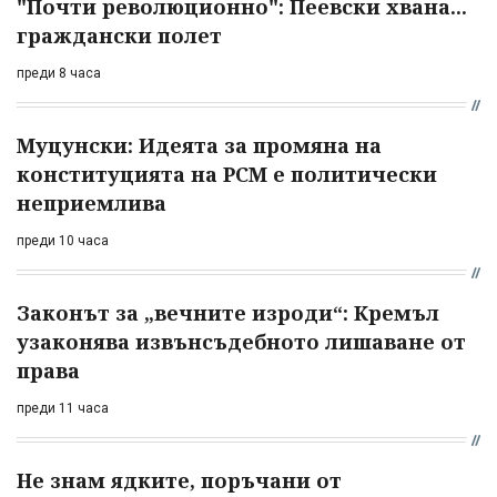
"Почти революционно": Пеевски хвана...
граждански полет
преди 8 часа
Муцунски: Идеята за промяна на
конституцията на РСМ е политически
неприемлива
преди 10 часа
Законът за „вечните изроди“: Кремъл
узаконява извънсъдебното лишаване от
права
преди 11 часа
Не знам ядките, поръчани от