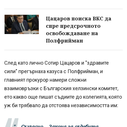
Цацаров поиска ВКС да
спре предсрочното
освобождаване на
Полфрийман
След като лично Сотир Цацаров и "здравите
сили" прегърнаха казуса с Полфрийман, и
главният прокурор намери сложни
взаимовръзки с Българския хелзински комитет,
ето какво още пишат съдиите до колегията, която
уж би трябвало да отстоява независимостта им:
"... Съгласно... Закона за съдебнта