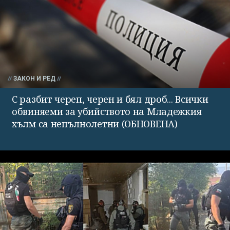
ЗАКОН И РЕД
С разбит череп, черен и бял дроб... Всички
обвиняеми за убийството на Младежкия
хълм са непълнолетни (ОБНОВЕНА)