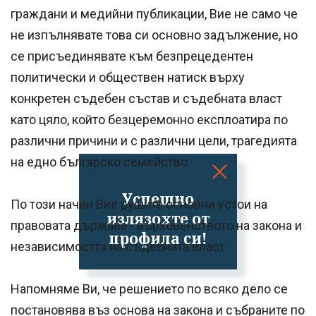
граждани и медийни публикации, Вие не само че
не изпълнявате това си основно задължение, но
се присъединявате към безпрецедентен
политически и обществен натиск върху
конкретен съдебен състав и съдебната власт
като цяло, който безцеремонно експлоатира по
различни причини и с различни цели, трагедията
на едно българско семейство.
Успешно
По този начин Вие рушите основни устои на
излязохте от
правовата държава - върховенството на закона и
профила си!
независимостта на съдебната власт.
Напомняме Ви, че решението по всяко дело се
постановява въз основа на закона и събраните по