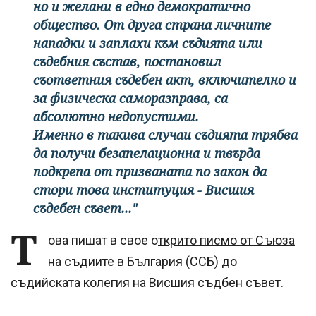
но и желани в едно демократично
общество. От друга страна личните
нападки и заплахи към съдията или
съдебния състав, постановил
съответния съдебен акт, включително и
за физическа саморазправа, са
абсолютно недопустими.
Именно в такива случаи съдията трябва
да получи безапелационна и твърда
подкрепа от призваната по закон да
стори това институция - Висшия
съдебен съвет..."
Т
ова пишат в свое о
ткрито писмо от Съюза
на съдиите в България
(ССБ) до
съдийската колегия на Висшия съдбен съвет.