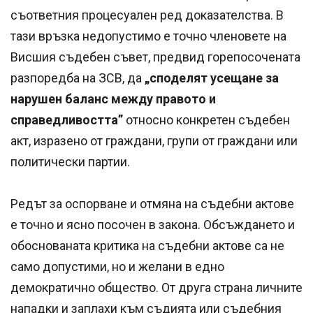
съответния процесуален ред доказателства. В
тази връзка недопустимо е точно членовете на
Висшия съдебен съвет, предвид горепосочената
разпоредба на ЗСВ, да
„споделят усещане за
нарушен баланс между правото и
справедливостта”
относно конкретен съдебен
акт, изразено от граждани, групи от граждани или
политически партии.
Редът за оспорване и отмяна на съдебни актове
е точно и ясно посочен в закона. Обсъждането и
обоснованата критика на съдебни актове са не
само допустими, но и желани в едно
демократично общество. От друга страна личните
нападки и заплахи към съдията или съдебния