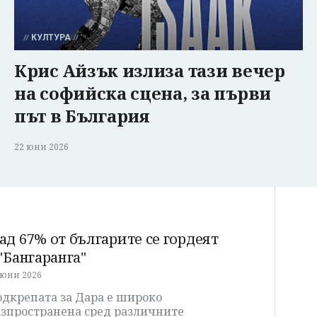
КУЛТУРА
Крис Айзък излиза тази вечер
на софийска сцена, за първи
път в България
22 юни 2026
ад 67% от българите се гордеят
 "Бангаранга"
 юни 2026
одкрепата за Дара е широко
азпространена сред различните