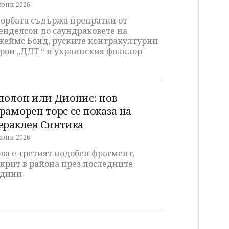
 юни 2026
ворбата съдържа препратки от
енделсон до саундраковете на
жеймс Бонд, руските контракултурни
рои „ДДТ “ и украинския фолклор
полон или Дионис: нов
раморен торс се показа на
ераклея Синтика
 юни 2026
ва е третият подобен фрагмент,
крит в района през последните
одини