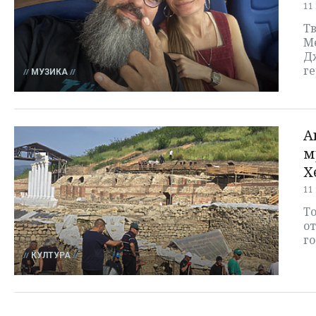
11
Т
М
Д
ге
МУЗИКА
А
м
Х
11
То
от
г
КУЛТУРА