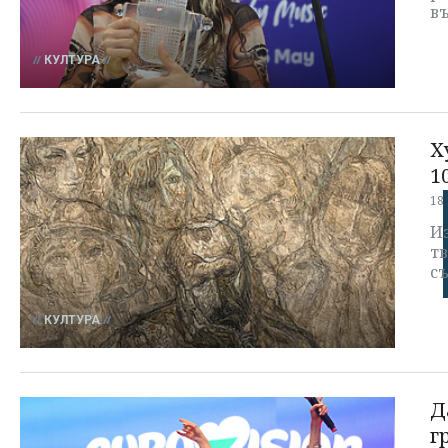
в
КУЛТУРА
Х
1
18
Из
т
с
КУЛТУРА
Д
г