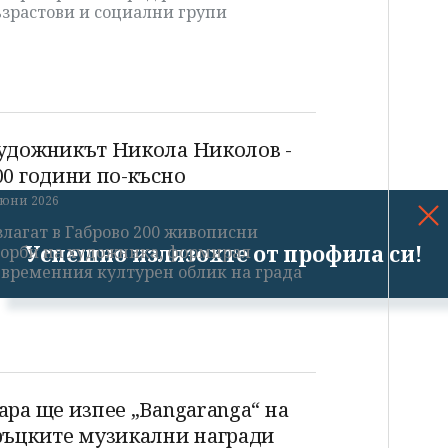
ъзрастови и социални групи
удожникът Никола Николов -
00 години по-късно
 юни 2026
лагат в Габрово 200 живописни
Успешно излязохте от профила си!
ворби на художника, формирал
ъвременния културен облик на града
ара ще изпее „Bangaranga“ на
ръцките музикални награди