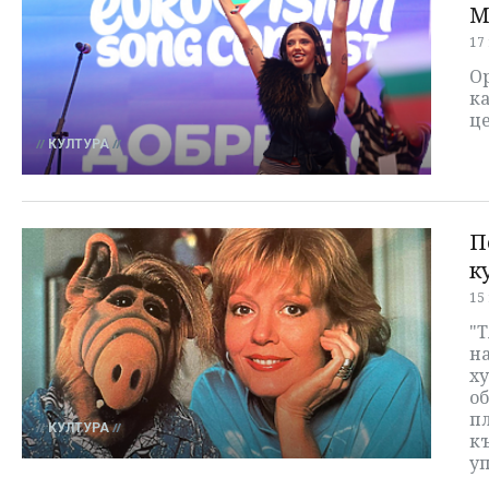
M
17
О
ка
ц
КУЛТУРА
П
к
15
"Т
на
ху
о
п
КУЛТУРА
к
у