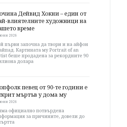
очина Дейвид Хокни – един от
ай-влиятелните художници на
ашето време
 юни 2026
й първи започна да твори и на айфон
айпад. Картината му Portrait of an
tist беше продадена за рекордните 90
илиона долара
опфолк певец от 90-те години е
ткрит мъртъв у дома му
 юни 2026
яма официално потвърдена
нформация за причините, довели до
мъртта