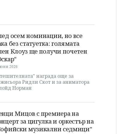
лед осем номинации, но все
ака без статуетка: голямата
лен Клоуз ще получи почетен
Оскар"
 юни 2026
Утешителната" награда още за
ежисьора Ридли Скот и за аниматора
лойд Норман
енци Мицов с премиера на
онцерт за цигулка и оркестър на
Софийски музикални седмици"