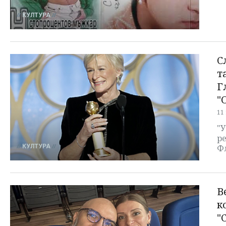
КУЛТУРА
С
т
Г
"
11
"
р
КУЛТУРА
Ф
В
к
"