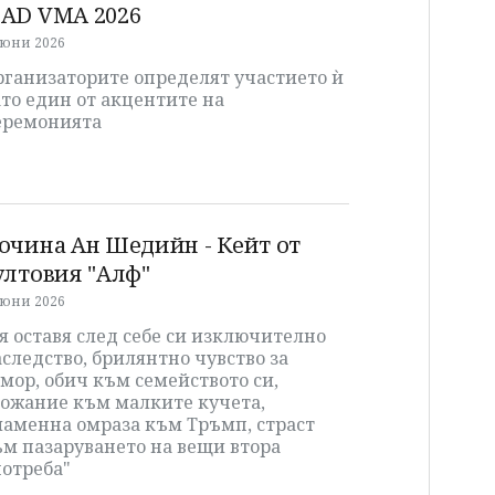
AD VMA 2026
 юни 2026
рганизаторите определят участието ѝ
то един от акцентите на
еремонията
очина Ан Шедийн - Кейт от
ултовия "Алф"
 юни 2026
я оставя след себе си изключително
следство, брилянтно чувство за
мор, обич към семейството си,
божание към малките кучета,
ламенна омраза към Тръмп, страст
ъм пазаруването на вещи втора
потреба"