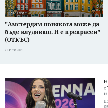
КУЛТУРА
"Амстердам понякога може да
бъде влудяващ. И е прекрасен"
(ОТКЪС)
23 юни 2026
Н
с
19
П
р