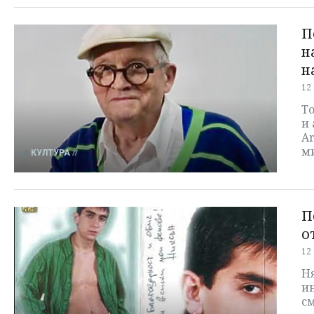
П
н
н
12
То
и 
Ar
м
КУЛТУРА
П
о
12
Н
и
с