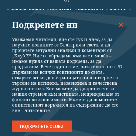
ВСИЧКИ НОВИНИ
ПОЛИТИКА
ИКОНОМИКА
СВЕТЪТ
Подкрепете ни
СПОРТ
КУЛТУРА
ТЕХНОЛОГИИ
КАЛЕЙДОСКОП
МНЕНИЯ
Уважаеми читатели, вие сте тук и днес, за да
научите новините от България и света, и да
прочетете актуални анализи и коментари от
„Клуб Z“. Ние се обръщаме към вас с молба –
имаме нужда от вашата подкрепа, за да
продължим. Вече години вие, читателите ни в 97
Общи условия
Политика за поверителност
държави на всички континенти по света,
отваряте всеки ден страницата ни в интернет в
Реклама
Партньори
Контакти
За Клуб Z
търсене на истинска, независима и качествена
Екип
Подкрепете ни
журналистика. Вие можете да допринесете за
нашия стремеж към истината, неприкривана от
финансови зависимости. Можете да помогнете
единственият поръчител на съдържание да сте
Издател на www.clubz.bg е „Клуб Зебра Медия“ ЕООД, София, ул. "Алеко
вие – читателите.
Константинов" 3. Всички права запазени 2026 „Клуб Зебра Медия“
ЕООД.
Препечатването на материали, снимки и видео от www.clubz.bg без
разрешение ще бъде преследвано по съдебен път, съгласно
ПОДКРЕПЕТЕ CLUBZ
ОБЩИТЕ УСЛОВИЯ