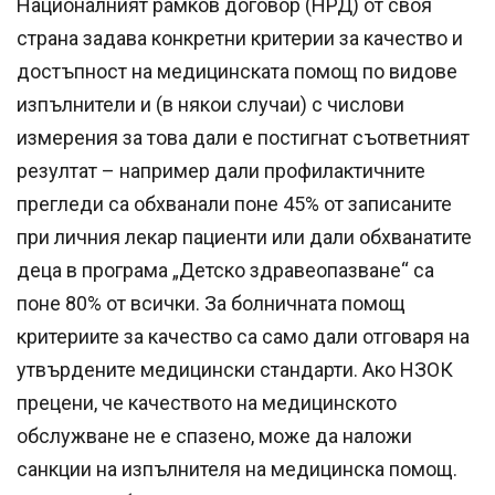
Националният рамков договор (НРД) от своя
страна задава конкретни критерии за качество и
достъпност на медицинската помощ по видове
изпълнители и (в някои случаи) с числови
измерения за това дали е постигнат съответният
резултат – например дали профилактичните
прегледи са обхванали поне 45% от записаните
при личния лекар пациенти или дали обхванатите
деца в програма „Детско здравеопазване“ са
поне 80% от всички. За болничната помощ
критериите за качество са само дали отговаря на
утвърдените медицински стандарти. Ако НЗОК
прецени, че качеството на медицинското
обслужване не е спазено, може да наложи
санкции на изпълнителя на медицинска помощ.