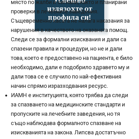
място по жалби и сигнали, както и планирани
излязохте от
проверки в лечебните заведения.
профила си!
Същевременно касата не налага наказания за
нарушения в качеството на оказаната помощ.
Следи се за формални изисквания и дали са
спазени правила и процедури, но не и дали
това, което е предоставено на пациента, е било
необходимо, дали е подобрило здравето му и
дали това се е случило по най-ефективния
начин спрямо изразходвания ресурс.
ИАМН е институцията, която трябва да следи
за спазването на медицинските стандарти и
пропуските на лечебните заведения, но тя
също наблюдава формалното спазване на
изискванията на закона. Липсва достатъчно