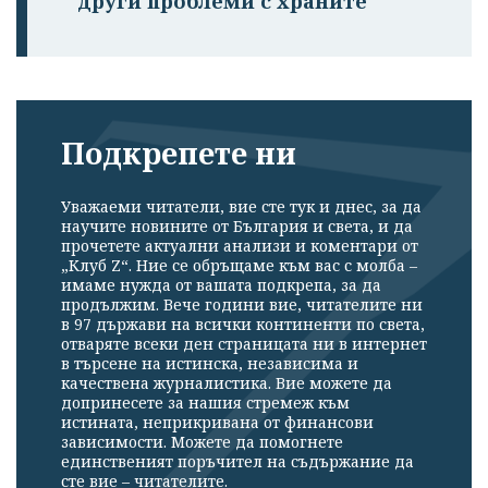
други проблеми с храните
Подкрепете ни
Уважаеми читатели, вие сте тук и днес, за да
научите новините от България и света, и да
прочетете актуални анализи и коментари от
„Клуб Z“. Ние се обръщаме към вас с молба –
имаме нужда от вашата подкрепа, за да
продължим. Вече години вие, читателите ни
в 97 държави на всички континенти по света,
отваряте всеки ден страницата ни в интернет
в търсене на истинска, независима и
качествена журналистика. Вие можете да
допринесете за нашия стремеж към
истината, неприкривана от финансови
зависимости. Можете да помогнете
единственият поръчител на съдържание да
сте вие – читателите.