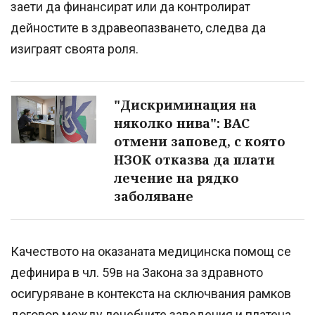
заети да финансират или да контролират
дейностите в здравеопазването, следва да
изиграят своята роля.
"Дискриминация на
няколко нива": ВАС
отмени заповед, с която
НЗОК отказва да плати
лечение на рядко
заболяване
Качеството на оказаната медицинска помощ се
дефинира в чл. 59в на Закона за здравното
осигуряване в контекста на сключвания рамков
договор между лечебните заведения и платеца