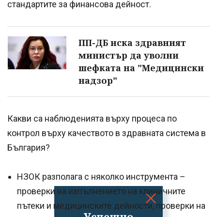
стандартите за финансова дейност.
ПП-ДБ иска здравният
министър да уволни
шефката на "Медицински
надзор"
Какви са наблюденията върху процеса по
контрол върху качеството в здравната система в
България?
НЗОК разполага с няколко инструмента –
проверки на изпълнението на клиничните
пътеки и медицинските дейности, проверки на
Успешно