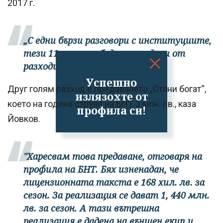
2017 г.
„С едни бързи разговори с институциите,
тези 11 млн. ще бъдат извадени от
разходите“
, обясни той.
Успешно
Друг голям разход е предаването „Стани богат“,
излязохте от
което на година струва на БНТ 3 млн. лв., каза
профила си!
Йовков.
"Харесвам това предаване, отговаря на
профила на БНТ. Бях изненадан, че
лицензионната такста е 168 хил. лв. за
сезон. За реализация се дават 1, 440 млн.
лв. за сезон. А тази вътрешна
реализация е дадена на външен екип и