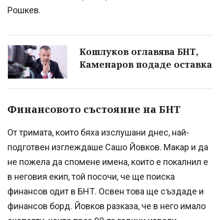
Рошкев.
Кошлуков оглавява БНТ,
Каменаров подаде оставка
Финансовото състояние на БНТ
От тримата, които бяха изслушани днес, най-
подготвен изглеждаше Сашо Йовков. Макар и да
не пожела да спомене имена, които е покалнил е
в неговия екип, той посочи, че ще поиска
финансов одит в БНТ. Освен това ще създаде и
финансов борд. Йовков разказа, че в него имало