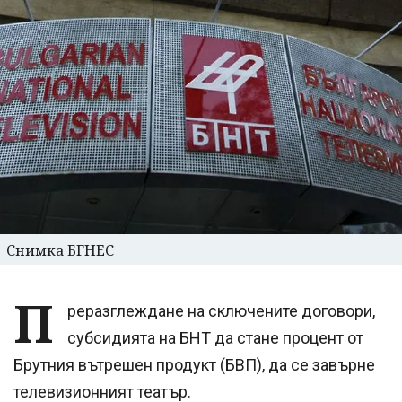
Снимка БГНЕС
П
реразглеждане на сключените договори,
субсидията на БНТ да стане процент от
Брутния вътрешен продукт (БВП), да се завърне
телевизионният театър.