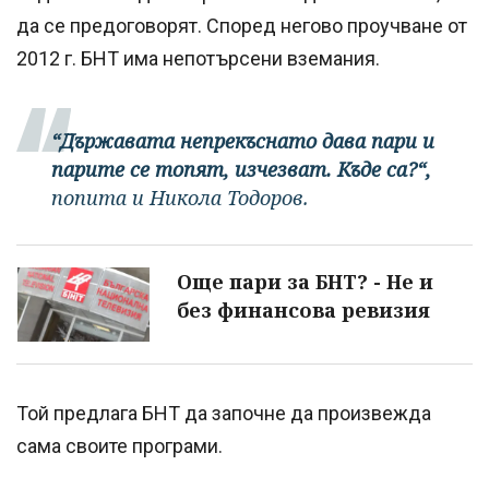
да се предоговорят. Според негово проучване от
2012 г. БНТ има непотърсени вземания.
“Държавата непрекъснато дава пари и
парите се топят, изчезват. Къде са?“,
попита и Никола Тодоров.
Още пари за БНТ? - Не и
без финансова ревизия
Той предлага БНТ да започне да произвежда
сама своите програми.