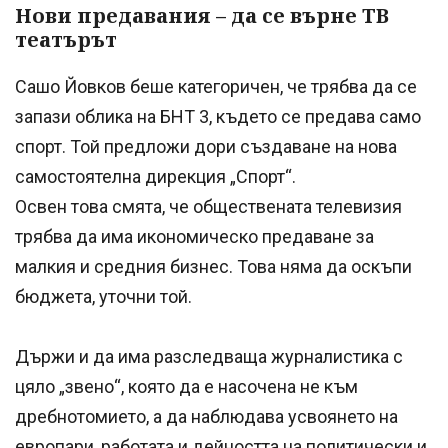
Нови предавания – да се върне ТВ
театърът
Сашо Йовков беше категоричен, че трябва да се
запази облика на БНТ 3, където се предава само
спорт. Той предложи дори създаване на нова
самостоятелна дирекция „Спорт“.
Освен това смята, че обществената телевизия
трябва да има икономическо предаване за
малкия и средния бизнес. Това няма да оскъпи
бюджета, уточни той.
Държи и да има разследваща журналистика с
цяло „звено“, която да е насочена не към
дребнотомието, а да наблюдава усвоянето на
европари, работата и дейността на политически и