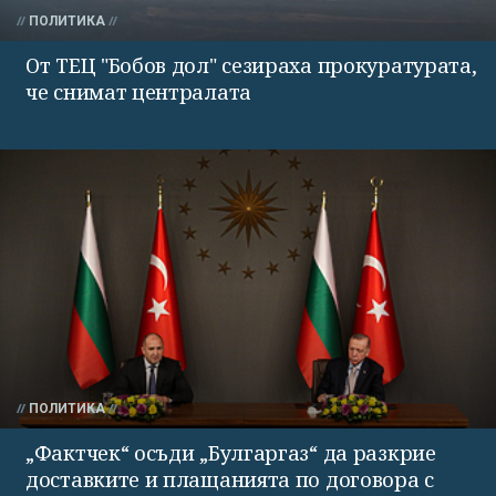
ПОЛИТИКА
От ТЕЦ "Бобов дол" сезираха прокуратурата,
че снимат централата
ПОЛИТИКА
„Фактчек“ осъди „Булгаргаз“ да разкрие
доставките и плащанията по договора с