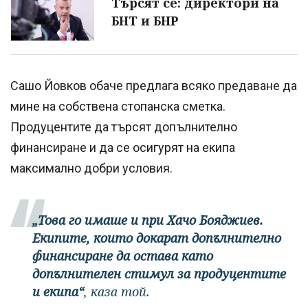
Търсят се: директори на
БНТ и БНР
Сашо Йовков обаче предлага всяко предаване да
мине на собствена стопанска сметка.
Продуцентите да търсят допълнително
финансиране и да се осигурят на екипа
максимално добри условия.
„Това го имаше и при Хачо Бояджиев.
Екипите, които докарат допълнително
финансиране да остава като
допълнителен стимул за продуцентите
и екипа“
, каза той.