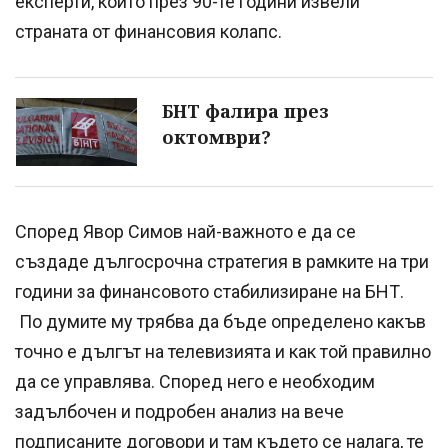
експерти, които през 90-те години извели
страната от финансовия колапс.
БНТ фалира през
октомври?
Според Явор Симов най-важното е да се
създаде дългосрочна стратегия в рамките на три
години за финансовото стабилизиране на БНТ.
По думите му трябва да бъде определено какъв
точно е дългът на телевизията и как той правилно
да се управлява. Според него е необходим
задълбочен и подробен анализ на вече
подписаните договори и там където се налага, те