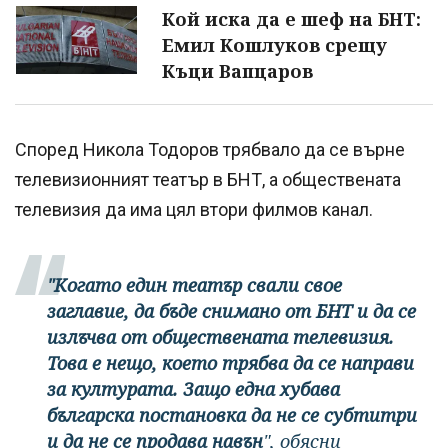
Кой иска да е шеф на БНТ:
Емил Кошлуков срещу
Къци Вапцаров
Според Никола Тодоров трябвало да се върне
телевизионният театър в БНТ, а обществената
телевизия да има цял втори филмов канал.
"Когато един театър свали свое
заглавие, да бъде снимано от БНТ и да се
излъчва от обществената телевизия.
Това е нещо, което трябва да се направи
за културата. Защо една хубава
българска постановка да не се субтитри
и да не се продава навън
", обясни