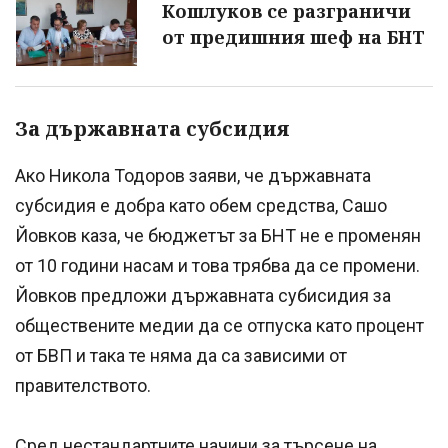
Кошлуков се разграничи
от предишния шеф на БНТ
За държавната субсидия
Ако Никола Тодоров заяви, че държавната
субсидия е добра като обем средства, Сашо
Йовков каза, че бюджетът за БНТ не е променян
от 10 години насам и това трябва да се промени.
Йовков предложи държавната субисидия за
обществените медии да се отпуска като процент
от БВП и така те няма да са зависими от
правителството.
Сред нестандартните начини за търсене на