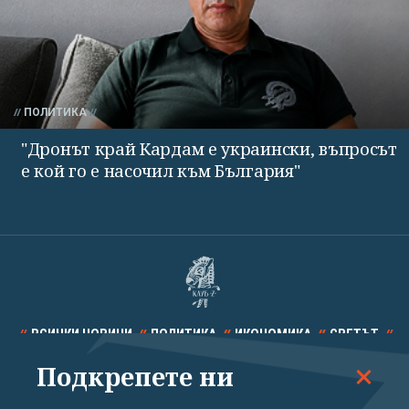
ПОЛИТИКА
"Дронът край Кардам е украински, въпросът
е кой го е насочил към България"
ВСИЧКИ НОВИНИ
ПОЛИТИКА
ИКОНОМИКА
СВЕТЪТ
Подкрепете ни
СПОРТ
КУЛТУРА
ТЕХНОЛОГИИ
КАЛЕЙДОСКОП
МНЕНИЯ