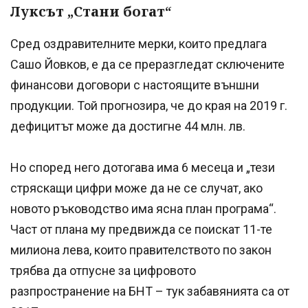
Луксът „Стани богат“
Сред оздравителните мерки, които предлага
Сашо Йовков, е да се преразгледат сключените
финансови договори с настоящите външни
продукции. Той прогнозира, че до края на 2019 г.
дефицитът може да достигне 44 млн. лв.
Но според него дотогава има 6 месеца и „тези
стряскащи цифри може да не се случат, ако
новото ръководство има ясна план програма“.
Част от плана му предвижда се поискат 11-те
милиона лева, които правителството по закон
трябва да отпусне за цифровото
разпространение на БНТ – тук забавянията са от