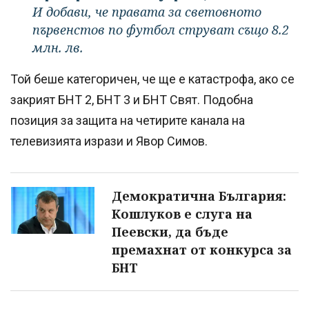
И добави, че правата за световното
първенстов по футбол струват също 8.2
млн. лв.
Той беше категоричен, че ще е катастрофа, ако се
закрият БНТ 2, БНТ 3 и БНТ Свят. Подобна
позиция за защита на четирите канала на
телевизията изрази и Явор Симов.
Демократична България:
Кошлуков е слуга на
Пеевски, да бъде
премахнат от конкурса за
БНТ