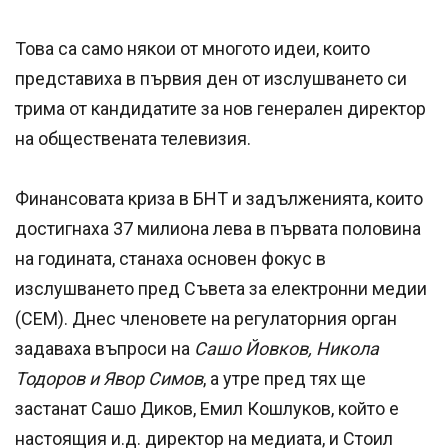
Това са само някои от многото идеи, които
представиха в първия ден от изслушването си
трима от кандидатите за нов генерален директор
на обществената телевизия.
Финансовата криза в БНТ и задълженията, които
достигнаха 37 милиона лева в първата половина
на годината, станаха основен фокус в
изслушването пред Съвета за електронни медии
(СЕМ). Днес членовете на регулаторния орган
задаваха въпроси на
Сашо Йовков, Никола
Тодоров и Явор Симов
, а утре пред тях ще
застанат Сашо Диков, Емил Кошлуков, който е
настоящия и.д. директор на медиата, и Стоил