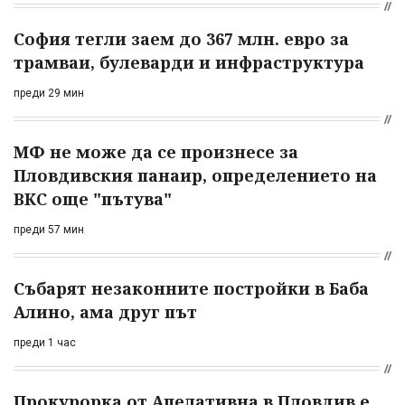
София тегли заем до 367 млн. евро за
трамваи, булеварди и инфраструктура
преди 29 мин
МФ не може да се произнесе за
Пловдивския панаир, определението на
ВКС още "пътува"
преди 57 мин
Събарят незаконните постройки в Баба
Алино, ама друг път
преди 1 час
Прокурорка от Апелативна в Пловдив е