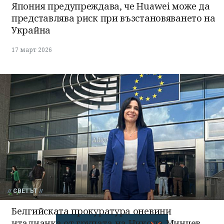
Япония предупреждава, че Huawei може да
представлява риск при възстановяването на
Украйна
17 март 2026
СВЕТЪТ
Белгийската прокуратура оневини
италианка от групата на Никола Минчев