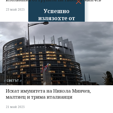
Успешно
23 май 2025
излязохте от
профила си!
СВЕТЪТ
Искат имунитета на Никола Минчев,
малтиец и трима италианци
21 май 2025