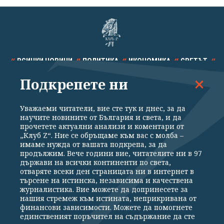
ВСИЧКИ НОВИНИ
ПОЛИТИКА
ИКОНОМИКА
СВЕТЪТ
Подкрепете ни
СПОРТ
КУЛТУРА
ТЕХНОЛОГИИ
КАЛЕЙДОСКОП
МНЕНИЯ
Уважаеми читатели, вие сте тук и днес, за да
научите новините от България и света, и да
прочетете актуални анализи и коментари от
„Клуб Z“. Ние се обръщаме към вас с молба –
имаме нужда от вашата подкрепа, за да
продължим. Вече години вие, читателите ни в 97
Общи условия
Политика за поверителност
държави на всички континенти по света,
отваряте всеки ден страницата ни в интернет в
Реклама
Партньори
Контакти
За Клуб Z
търсене на истинска, независима и качествена
Екип
Подкрепете ни
журналистика. Вие можете да допринесете за
нашия стремеж към истината, неприкривана от
финансови зависимости. Можете да помогнете
единственият поръчител на съдържание да сте
Издател на www.clubz.bg е „Клуб Зебра Медия“ ЕООД, София, ул. "Алеко