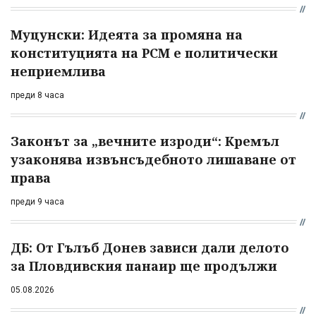
Муцунски: Идеята за промяна на
конституцията на РСМ е политически
неприемлива
преди 8 часа
Законът за „вечните изроди“: Кремъл
узаконява извънсъдебното лишаване от
права
преди 9 часа
ДБ: От Гълъб Донев зависи дали делото
за Пловдивския панаир ще продължи
05.08.2026