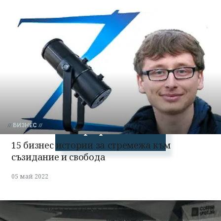
Успешно
излязохте от
профила си!
БИЗНЕС
15 бизнес истории за стремежа към
съзидание и свобода
05 май 2022