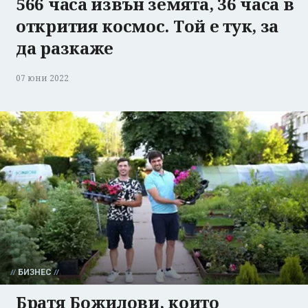
566 часа извън земята, 36 часа в
открития космос. Той е тук, за
да разкаже
07 юни 2022
БИЗНЕС
Братя Божилови, които