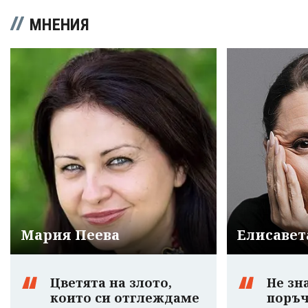
МНЕНИЯ
Мария Пеева
Елисавет
Цветята на злото,
Не зн
които си отглеждаме
поръч