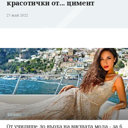
красотички от... цимент
27 май 2022
БИЗНЕС
От училище до върха на висшата мода - за 6