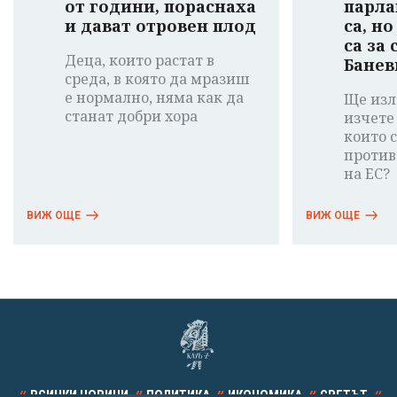
от години, пораснаха
парла
и дават отровен плод
са, н
са за
Деца, които растат в
Банев
среда, в която да мразиш
е нормално, няма как да
Ще изл
станат добри хора
изчете
които 
против
на ЕС?
ВИЖ ОЩЕ
ВИЖ ОЩЕ
ВСИЧКИ НОВИНИ
ПОЛИТИКА
ИКОНОМИКА
СВЕТЪТ