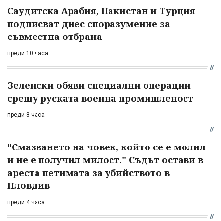
Саудитска Арабия, Пакистан и Турция
подписват днес споразумение за
съвместна отбрана
преди 10 часа
Зеленски обяви специални операции
срещу руската военна промишленост
преди 8 часа
"Смазването на човек, който се е молил
и не е получил милост." Съдът остави в
ареста петимата за убийството в
Пловдив
преди 4 часа