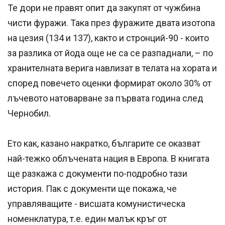
Те дори не правят опит да закупят от чужбина
чисти фуражи. Така през фуражите двата изотопа
на цезия (134 и 137), както и стронций-90 - които
за разлика от йода още не са се разпаднали, – по
хранителната верига навлизат в телата на хората и
според повечето оценки формират около 30% от
лъчевото натоварване за първата година след
Чернобил.
Ето как, казано накратко, българите се оказват
най-тежко облъчената нация в Европа. В книгата
ще разкажа с документи по-подробно тази
история. Пак с документи ще покажа, че
управляващите - висшата комунистическа
номенклатура, т.е. един малък кръг от