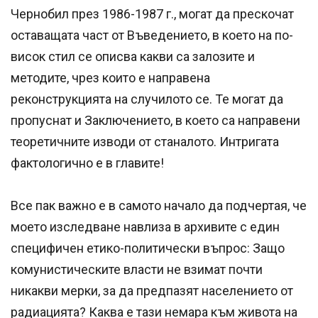
Чернобил през 1986-1987 г., могат да прескочат
оставащата част от Въведението, в което на по-
висок стил се описва какви са залозите и
методите, чрез които е направена
реконструкцията на случилото се. Те могат да
пропуснат и Заключението, в което са направени
теоретичните изводи от станалото. Интригата
фактологично е в главите!
Все пак важно е в самото начало да подчертая, че
моето изследване навлиза в архивите с един
специфичен етико-политически въпрос: Защо
комунистическите власти не взимат почти
никакви мерки, за да предпазят населението от
радиацията? Каква е тази немара към живота на