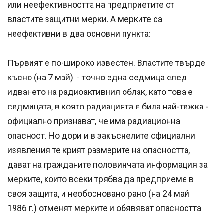
или неефективността на предприетите от
властите защитни мерки. А мерките са
неефективни в два основни пункта:
Първият е по-широко известен. Властите твърде
късно (на 7 май) - точно една седмица след
идването на радиоактивния облак, като това е
седмицата, в която радиацията е била най-тежка -
официално признават, че има радиационна
опасност. Но дори и в закъснелите официални
изявления те крият размерите на опасността,
дават на гражданите половинчата информация за
мерките, които всеки трябва да предприеме в
своя защита, и необосновано рано (на 24 май
1986 г.) отменят мерките и обявяват опасността