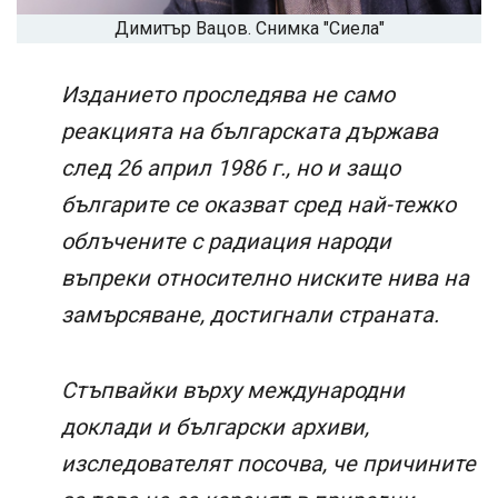
Димитър Вацов. Снимка "Сиела"
Изданието проследява не само
реакцията на българската държава
след 26 април 1986 г., но и защо
българите се оказват сред най-тежко
облъчените с радиация народи
въпреки относително ниските нива на
замърсяване, достигнали страната.
Стъпвайки върху международни
доклади и български архиви,
изследователят посочва, че причините