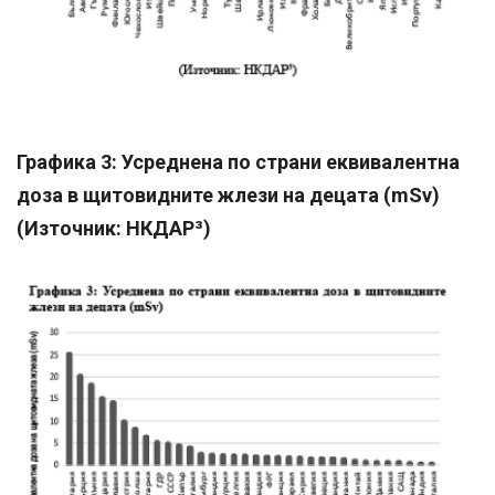
Графика 3: Усреднена по страни еквивалентна
доза в щитовидните жлези на децата (mSv)
(Източник: НКДАР³)