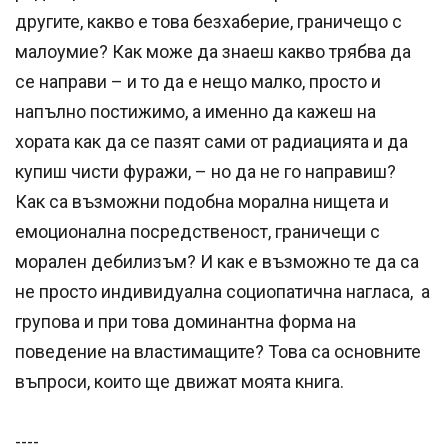
другите, какво е това безхаберие, граничещо с
малоумие? Как може да знаеш какво трябва да
се направи – и то да е нещо малко, просто и
напълно постижимо, а именно да кажеш на
хората как да се пазят сами от радиацията и да
купиш чисти фуражи, – но да не го направиш?
Как са възможни подобна морална нищета и
емоционална посредственост, граничещи с
морален дебилизъм? И как е възможно те да са
не просто индивидуална социопатична нагласа, а
групова и при това доминантна форма на
поведение на властимащите? Това са основните
въпроси, които ще движат моята книга.
----