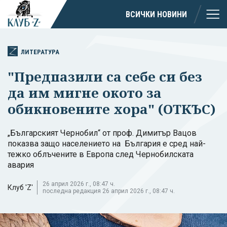
ВСИЧКИ НОВИНИ
ЛИТЕРАТУРА
"Предпазили са себе си без
да им мигне окото за
обикновените хора" (ОТКЪС)
„Българският Чернобил“ от проф. Димитър Вацов
показва защо населението на България е сред най-
тежко облъчените в Европа след Чернобилската
авария
26 април 2026 г., 08:47 ч.
Клуб 'Z'
последна редакция 26 април 2026 г., 08:47 ч.