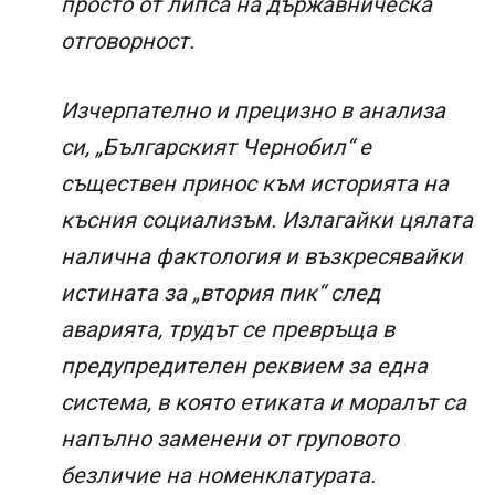
просто от липса на държавническа
отговорност.
Изчерпателно и прецизно в анализа
си, „Българският Чернобил“ е
съществен принос към историята на
късния социализъм. Излагайки цялата
налична фактология и възкресявайки
истината за „втория пик“ след
аварията, трудът се превръща в
предупредителен реквием за една
система, в която етиката и моралът са
напълно заменени от груповото
безличие на номенклатурата.