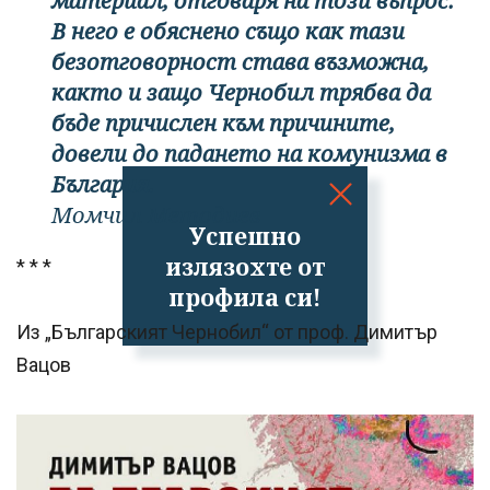
материал, отговаря на този въпрос.
В него е обяснено също как тази
безотговорност става възможна,
както и защо Чернобил трябва да
бъде причислен към причините,
довели до падането на комунизма в
България.
Момчил Методиев
Успешно
излязохте от
* * *
профила си!
Из „Българският Чернобил“ от проф. Димитър
Вацов