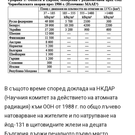
В същото време според доклада на НКДАР
(Научния комитет за действието на атомната
радиация) към ООН от 1988 г. по общо лъчево
натоварване на жителите и по натрупване на
йод-131 в щитовидните жлези на децата
България държи печалното първо място.