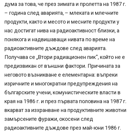
дума за това, че през зимата и пролетта на 1987 г.
– година след аварията, – млеката и млечните
продукти, както и месото и месните продукти у
нас достигат нива на радиоактивност близки, а
понякога и надвишаващи нивата по време на
радиоактивните дъждове след аварията.
Получава се „Втори радиационен пик“, който не е
предизвикан от външни фактори. Причината за
неговото възникване е елементарна: въпреки
изричните и многократни предупреждения на
българските учени, комунистическите власти в
края на 1986 г. и през първата половина на 1987 г.
вкарват за изхранване на продуктивните животни
замърсените фуражи, окосени след
радиоактивните дъждове през май-юни 1986 г.