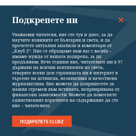
Русия ли стои зад инцидентите с
дронове в Европа?
Подкрепете ни
преди 15 мин
Уважаеми читатели, вие сте тук и днес, за да
научите новините от България и света, и да
прочетете актуални анализи и коментари от
Русия удари жилищна сграда в Харков -
„Клуб Z“. Ние се обръщаме към вас с молба –
двама загинали, 18 ранени, издирват се
имаме нужда от вашата подкрепа, за да
продължим. Вече години вие, читателите ни в 97
затрупани
държави на всички континенти по света,
отваряте всеки ден страницата ни в интернет в
преди 44 мин
търсене на истинска, независима и качествена
журналистика. Вие можете да допринесете за
нашия стремеж към истината, неприкривана от
Борисов за ПБ: Примитивно управляват
финансови зависимости. Можете да помогнете
единственият поръчител на съдържание да сте
преди 1 час
вие – читателите.
ПОДКРЕПЕТЕ CLUBZ
Имам новина за вас. Не, не са садисти, а
са проруски нео-нацисти