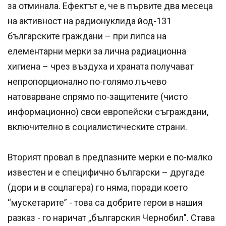
за отминала. Ефектът е, че в първите два месеца
на активност на радионуклида йод-131
българските граждани – при липса на
елементарни мерки за лична радиационна
хигиена – чрез въздуха и храната получават
непропорционално по-голямо лъчево
натоварване спрямо по-защитените (чисто
информационно) свои европейски съграждани,
включително в социалистическите страни.
Вторият провал в предпазните мерки е по-малко
известен и е специфично български – другаде
(дори и в соцлагера) го няма, поради което
“мускетарите” - това са добрите герои в нашия
разказ - го наричат „българския Чернобил". Става