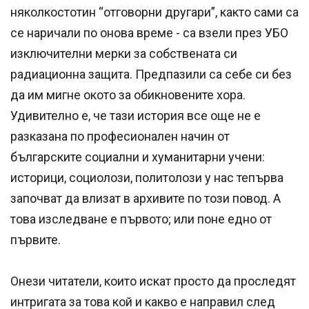
няколкостотин “отговорни другари”, както сами са
се наричали по онова време - са взели през УБО
изключителни мерки за собствената си
радиационна защита. Предпазили са себе си без
да им мигне окото за обикновените хора.
Удивително е, че тази история все още не е
разказана по професионален начин от
българските социални и хуманитарни учени:
историци, социолози, политолози у нас тепърва
започват да влизат в архивите по този повод. А
това изследване е първото; или поне едно от
първите.
Онези читатели, които искат просто да проследят
интригата за това кой и какво е направил след