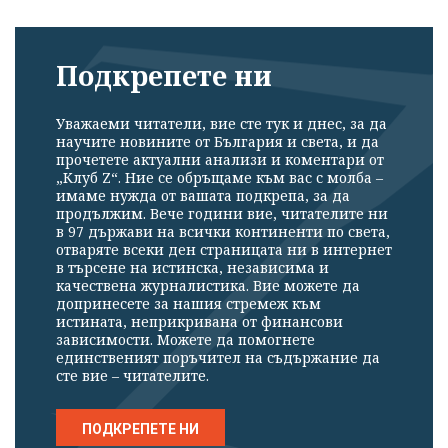
Подкрепете ни
Уважаеми читатели, вие сте тук и днес, за да
научите новините от България и света, и да
прочетете актуални анализи и коментари от
„Клуб Z“. Ние се обръщаме към вас с молба –
имаме нужда от вашата подкрепа, за да
продължим. Вече години вие, читателите ни
в 97 държави на всички континенти по света,
отваряте всеки ден страницата ни в интернет
в търсене на истинска, независима и
качествена журналистика. Вие можете да
допринесете за нашия стремеж към
истината, неприкривана от финансови
зависимости. Можете да помогнете
единственият поръчител на съдържание да
сте вие – читателите.
ПОДКРЕПЕТЕ НИ